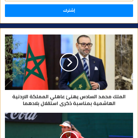
خ
ل
ب
ر
ي
د
ك
ا
ل
إ
ل
ك
ت
ر
و
ن
ي
الملك محمد السادس يهنئ عاهلي المملكة الاردنية
الهاشمية بمناسبة ذكرى استقلال بلادهما