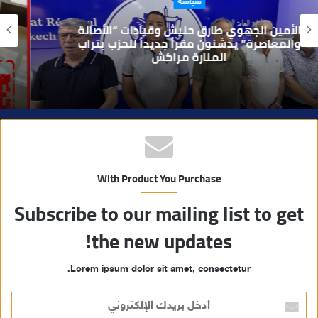
حوادث
ل
و
بعد تداول فيديو يوثق العملية.. أمن مراكش
ي
يطيح بقاصر مشتبه في تورطه في سرقة
مسلحة..
ب
With Product You Purchase
Subscribe to our mailing list to get
the new updates!
Lorem ipsum dolor sit amet, consectetur.
أ
د