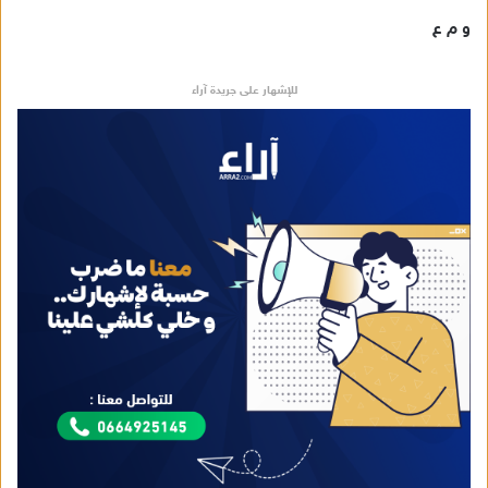
و م ع
للإشهار على جريدة آراء