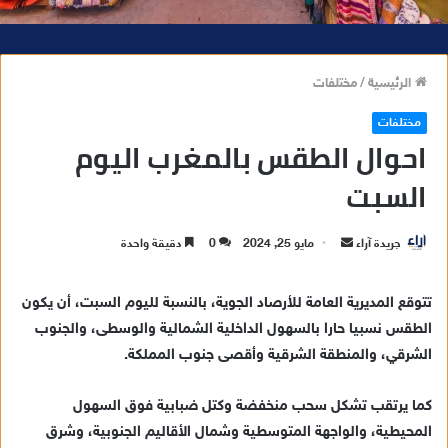
الرئيسية
/
مختلفات
مختلفات
احوال الطقس بالمغرب اليوم
السبت
جريدة آراء
أ
مايو 25, 2024
0
دقيقة واحدة
ر
س
تتوقع المديرية العامة للأرصاد الجوية، بالنسبة لليوم السبت، أن يكون
ل
الطقس نسبيا حارا بالسهول الداخلية الشمالية والوسطى، والجنوب
ب
الشرقي، والمنطقة الشرقية وأقصى جنوب المملكة.
ر
ي
كما يرتقب تشكل سحب منخفضة وكتل ضبابية فوق السهول
د
المحيطية، والواجهة المتوسطية وشمال الأقاليم الجنوبية، وشرق
ا