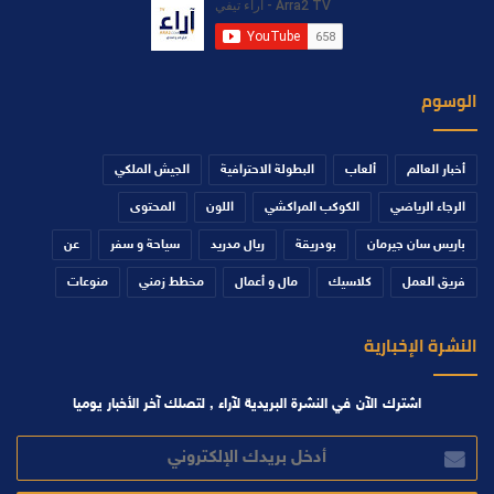
الوسوم
أخبار العالم
ألعاب
البطولة الاحترافية
الجيش الملكي
الرجاء الرياضي
الكوكب المراكشي
اللون
المحتوى
باريس سان جيرمان
بودريقة
ريال مدريد
سياحة و سفر
عن
فريق العمل
كلاسيك
مال و أعمال
مخطط زمني
منوعات
النشرة الإخبارية
اشترك الآن في النشرة البريدية لآراء , لتصلك آخر الأخبار يوميا
أدخل
بريدك
الإلكتروني