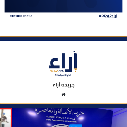
جريدة آراء
م
و
ق
ع
ا