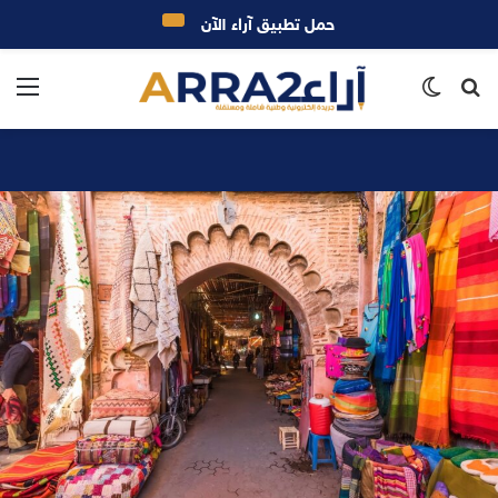
حمل تطبيق آراء الآن
بحث
الوضع
الق
عن
المظلم