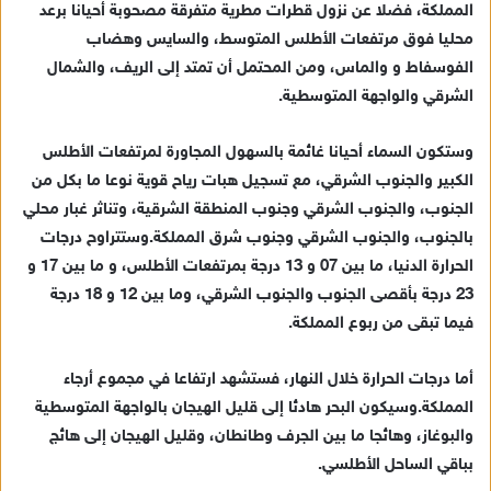
المملكة، فضلا عن نزول قطرات مطرية متفرقة مصحوبة أحيانا برعد
إ
محليا فوق مرتفعات الأطلس المتوسط، والسايس وهضاب
ل
ك
الفوسفاط و والماس، ومن المحتمل أن تمتد إلى الريف، والشمال
ت
الشرقي والواجهة المتوسطية.
ر
و
وستكون السماء أحيانا غائمة بالسهول المجاورة لمرتفعات الأطلس
ن
الكبير والجنوب الشرقي، مع تسجيل هبات رياح قوية نوعا ما بكل من
ي
الجنوب، والجنوب الشرقي وجنوب المنطقة الشرقية، وتناثر غبار محلي
ا
بالجنوب، والجنوب الشرقي وجنوب شرق المملكة.وستتراوح درجات
الحرارة الدنيا، ما بين 07 و 13 درجة بمرتفعات الأطلس، و ما بين 17 و
23 درجة بأقصى الجنوب والجنوب الشرقي، وما بين 12 و 18 درجة
فيما تبقى من ربوع المملكة.
أما درجات الحرارة خلال النهار، فستشهد ارتفاعا في مجموع أرجاء
المملكة.وسيكون البحر هادئا إلى قليل الهيجان بالواجهة المتوسطية
والبوغاز، وهائجا ما بين الجرف وطانطان، وقليل الهيجان إلى هائج
بباقي الساحل الأطلسي.