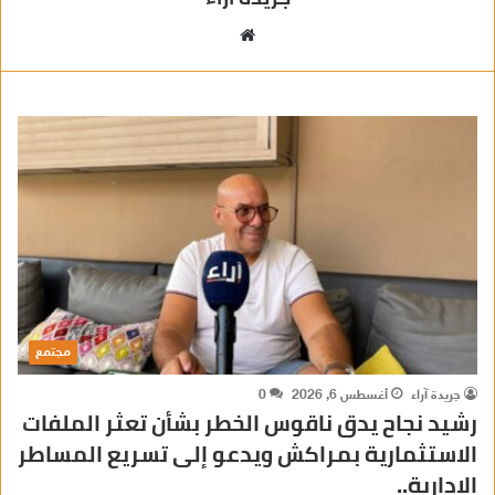
م
و
ق
ع
ا
ل
و
ي
ب
مجتمع
جريدة آراء
أغسطس 6, 2026
0
رشيد نجاح يدق ناقوس الخطر بشأن تعثر الملفات
الاستثمارية بمراكش ويدعو إلى تسريع المساطر
الإدارية..