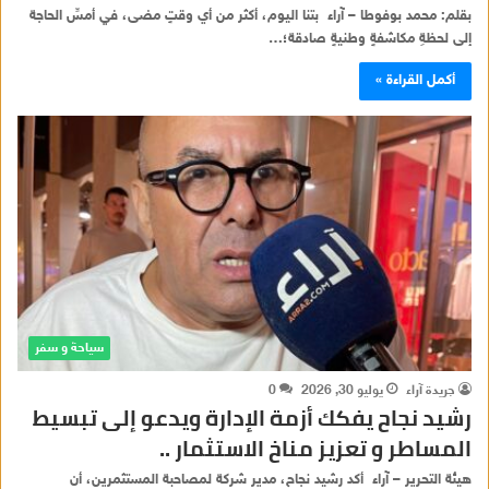
بقلم: محمد بوفوطا – آراء ​بتنا اليوم، أكثر من أي وقتٍ مضى، في أمسِّ الحاجة
إلى لحظةِ مكاشفةٍ وطنيةٍ صادقة؛…
أكمل القراءة »
سياحة و سفر
جريدة آراء
يوليو 30, 2026
0
رشيد نجاح يفكك أزمة الإدارة ويدعو إلى تبسيط
المساطر و تعزيز مناخ الاستثمار ..
هيئة التحرير – آراء أكد رشيد نجاح، مدير شركة لمصاحبة المستثمرين، أن