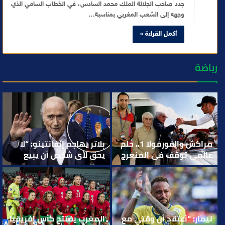
جدد صاحب الجلالة الملك محمد السادس، في الخطاب السامي الذي
وجهه إلى الشعب المغربي بمناسبة…
أكمل القراءة »
رياضة
مراكش والفورمولا 1.. حلم
بلاتر يهاجم إنفانتينو: “لا
عالمي توقف في المنعرج
يحق لأي شخص أن يبيع
الأخير؟
لعبتنا”
نيمار: “أعتقد أن وقتي مع
المغرب يفتتح كأس إفريقيا