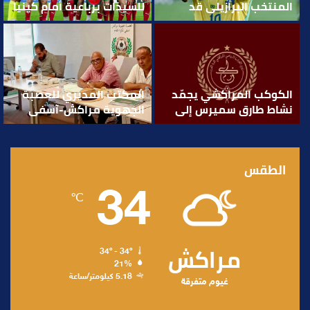
المنتخب البرازيلي قد
للسيدات برباعية أمام كينيا
مضى.. لم أعد أرغب في
ويتصدر المجموعة الأولى
الاستمرار” خ.م (البطولة)
مؤقتا
الكوكب المراكشي يجمّد
المكتب المديري للعصبة
نشاط طارق سميرس إلى
الجهوية مراكش-آسفي
حين انعقاد الجمع العام
لكرة القدم يحسم ملفات
المقبل
الموسم الكروي الجديد
الطقس
34
℃
مراكش
34º - 34º
21%
5.18 كيلومتر/ساعة
غيوم متفرقة