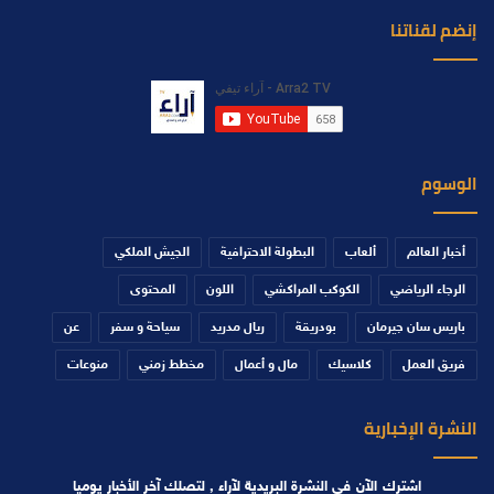
إنضم لقناتنا
الوسوم
أخبار العالم
ألعاب
البطولة الاحترافية
الجيش الملكي
الرجاء الرياضي
الكوكب المراكشي
اللون
المحتوى
باريس سان جيرمان
بودريقة
ريال مدريد
سياحة و سفر
عن
فريق العمل
كلاسيك
مال و أعمال
مخطط زمني
منوعات
النشرة الإخبارية
اشترك الآن في النشرة البريدية لآراء , لتصلك آخر الأخبار يوميا