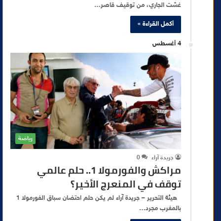
غشت الجاري، من توقيف قاصر…
أكمل القراءة »
4 أغسطس
رياضة
جريدة آراء
0
مراكش والفورمولا 1.. حلم عالمي
توقف في المنعرج الأخير؟
هيئة التحرير – جريدة آراء لم يكن حلم احتضان سباق الفورمولا 1
بالمغرب مجرد…