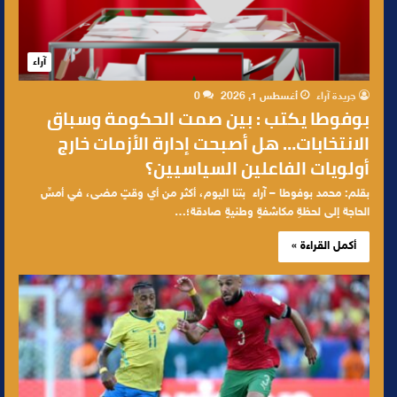
آراء
جريدة آراء
أغسطس 1, 2026
0
بوفوطا يكتب : بين صمت الحكومة وسباق
الانتخابات… هل أصبحت إدارة الأزمات خارج
أولويات الفاعلين السياسيين؟
بقلم: محمد بوفوطا – آراء ​بتنا اليوم، أكثر من أي وقتٍ مضى، في أمسِّ
الحاجة إلى لحظةِ مكاشفةٍ وطنيةٍ صادقة؛…
أكمل القراءة »