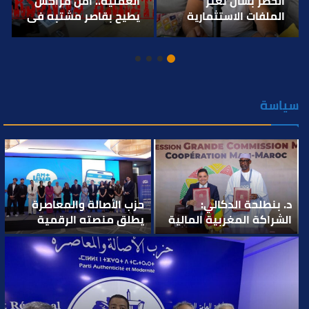
الخطر بشأن تعثر
العملية.. أمن مراكش
الملفات الاستثمارية
يطيح بقاصر مشتبه في
بمراكش ويدعو إلى
تورطه في سرقة
تسريع المساطر
مسلحة..
الإدارية..
سياسة
د. بنطلحة الدكالي:
حزب الأصالة والمعاصرة
الشراكة المغربية المالية
يطلق منصته الرقمية
تعكس انتقال الدبلوماسية
الجديدة “AM+ MEDIA”
الوطنية إلى موقع الفاعل
للتحليل السياسي والتفسير
المبادر..
والديكريبتاج السياسي