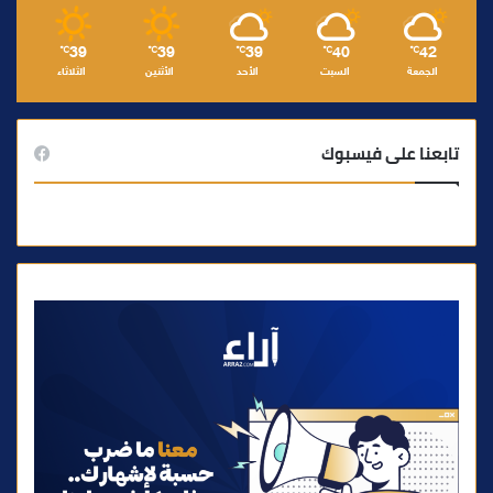
39
39
39
40
42
℃
℃
℃
℃
℃
الجمعة
السبت
الأحد
الأثنين
الثلاثاء
تابعنا على فيسبوك