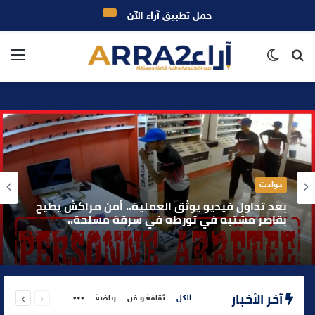
حمل تطبيق آراء الآن
بحث
الوضع
الق
عن
المظلم
حوادث
بعد تداول فيديو يوثق العملية.. أمن مراكش يطيح
بقاصر مشتبه في تورطه في سرقة مسلحة..
السابقة
التالية
آخر الأخبار
More
الكل
ثقافة و فن
رياضة
الصفحة
الصفحة