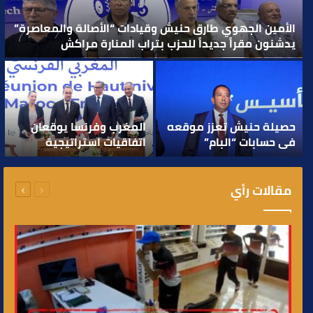
الأمين الجهوي طارق حنيش وقيادات “الأصالة والمعاصرة”
يدشنون مقراً جديداً للحزب بتراب المنارة مراكش
حصيلة حنيش تعزز موقعه
المغرب وفرنسا يوقعان
في حسابات “البام”
اتفاقيات استراتيجية
للاستحقاقات التشريعية..
جديدة ويعززان شراكتهما
نحو مرحلة غير مسبوقة..
السابقة
التالية
مقالات رأي
الصفحة
الصفحة