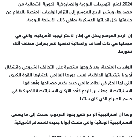
2024 لمنع التهديدات النووية والصاروخية الكورية الشمالية من
مصدرها، ويشير الردع الموسع إلى التزام الولايات المتحدة بالدفاع عن
حليفتها بكل قدراتها العسكرية بمافي ذلك الأسلحة النووية.
إن الردع الموسع يدخل في إطار الاستراتيجية الأمريكية، والتي في
مجملها هي ذات أهداف براغماتية تدفعها لتمر بمراحل مختلفة أثناء
تطورها.
الولايات المتحدة، بعد خروجها منتصرة على التحالف الشيوعي وانشغال
أوروبا بترتيباتها الداخلية، لعبت دورها العالمي باعتبارها القوة الكبرى
التي لها الحق في نظام عالمي جديد يخدم مصالحها وأهدافها
الاستراتيجية. وهنا، برز الردع كأحد الأركان الاستراتيجية الأمريكية في
حسم الصراع الذي كان سائدا.
وبما أن استراتيجية الرادع تتغير بقوة المردوع، عمدت إلى ما يسمى
الاستراتيجية الوقائية والتي فتحت أبوابا جديدة للمصالح الأمريكية.