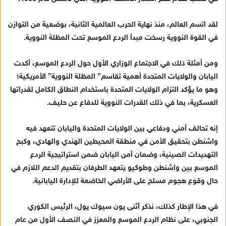
لقد اتسم العالم، منذ نهاية الحرب العالمية الثانية، بوضعية من التوازن
في القوة النووية رسخت مبدأ الردع الموسع تحت المظلة النووية.
ومن أمثلة ذلك في الاجتماع الوزاري الأول حول الردع الموسع، أكدت
اليابان والولايات المتحدة أهمية تقاسم” المظلة النووية” الأمريكية؛
وهو ما يؤكد التزام الولايات المتحدة باستخدام النطاق الكامل لقدراتها
العسكرية، بما في ذلك القدرات النووية للدفاع عن حليف.
إنه تحالف أمني ودفاعي بين الولايات المتحدة واليابان تتعهد فيه
واشنطن بتحقيق الأمن في منطقة المحيطين الهندي والهادي، وكبح
التهديدات الصينية، وضمان أمن اليابان ضمن استراتيجية الردع
الموسع بين واشنطن وطوكيو يتعهد الطرفان بتقديم الدعم اللازم في
حال وقوع هجوم مسلح على الأراضي الخاضعة للإدارة اليابانية.
في هذا الإطار كذلك، نذكر أثنى يون سيوك يول، الرئيس الكوري
الجنوبي، على نظام الردع الموسع والمعزز في النصف الأول من عام