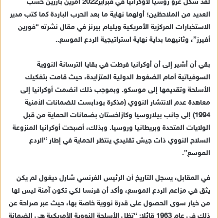
لقد شكل غزو روسيا لأوكرانيا في فبراير2022 أمرين بارزين حسب
العديد من الملاحظين؛ أولهما نهاية ما بعد الحرب الباردة كما كتب مدير
الاستخبارات المركزية الأمريكية ويليام بيرنز في مقال نشرته “فورين
أفيرز”، وثانيهما بداية نهاية استراتيجية الردع الموسع..
بقي أن أشير إلى أن أوكرانيا فرطت في بقايا الترسانة النووية
السوفياتية أمام الضغوط الدولية المتزايدة، حيث قامت بتفكيك
الأسلحة وتقديمها إلى موسكو. وبموجب ذلك انضمت أوكرانيا إلى
معاهدة عدم الانتشار النووي (مذكرة بودابست للضمانات الأمنية
1994) إلى جانب بيلاروسيا وكازاخستان بضمانات الحماية من قبل
الولايات المتحدة وبريطانيا وروسيا. وبذلك، أصبحت أوكرانيا المنزوعة
السلاح النووي ذات جيش تقليدي ينتظر الحماية في إطار “الردع
الموسع”.
في المقابل، يسجل التاريخ أن الرئيس الفرنسي شارل ديغول لم يكن
يثق في مزاعم الردع الموسع، وأكد أن فرنسا لكي تكون آمنة ليس لها
من خيار سوى الحصول على قدرة نووية خاصة بها، حيث عبر صراحة عن
ذلك في عام 1963 قائلا: “تظل الأسلحة النووية الأمريكية هي الضمانة