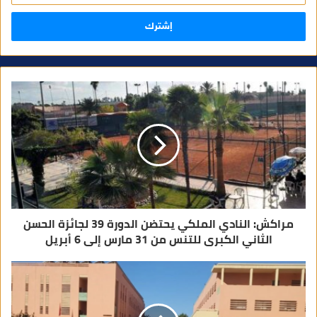
خ
ل
ب
ر
ي
د
ك
ا
ل
إ
ل
ك
ت
ر
و
ن
ي
مراكش: النادي الملكي يحتضن الدورة 39 لجائزة الحسن
الثاني الكبرى للتنس من 31 مارس إلى 6 أبريل