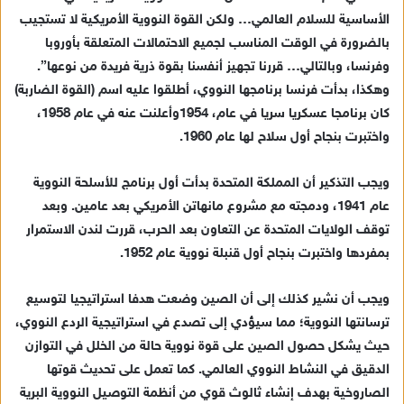
الأساسية للسلام العالمي… ولكن القوة النووية الأمريكية لا تستجيب
بالضرورة في الوقت المناسب لجميع الاحتمالات المتعلقة بأوروبا
وفرنسا، وبالتالي… قررنا تجهيز أنفسنا بقوة ذرية فريدة من نوعها”.
وهكذا، بدأت فرنسا برنامجها النووي، أطلقوا عليه اسم (القوة الضاربة)
كان برنامجا عسكريا سريا في عام، 1954وأعلنت عنه في عام 1958،
واختبرت بنجاح أول سلاح لها عام 1960.
ويجب التذكير أن المملكة المتحدة بدأت أول برنامج للأسلحة النووية
عام 1941، ودمجته مع مشروع مانهاتن الأمريكي بعد عامين. وبعد
توقف الولايات المتحدة عن التعاون بعد الحرب، قررت لندن الاستمرار
بمفردها واختبرت بنجاح أول قنبلة نووية عام 1952.
ويجب أن نشير كذلك إلى أن الصين وضعت هدفا استراتيجيا لتوسيع
ترسانتها النووية؛ مما سيؤدي إلى تصدع في استراتيجية الردع النووي،
حيث يشكل حصول الصين على قوة نووية حالة من الخلل في التوازن
الدقيق في النشاط النووي العالمي. كما تعمل على تحديث قوتها
الصاروخية بهدف إنشاء ثالوث قوي من أنظمة التوصيل النووية البرية