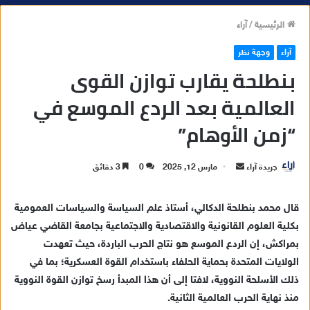
الرئيسية
/
آراء
آراء
وجهة نظر
بنطلحة يقارب توازن القوى
العالمية بعد الردع الموسع في
“زمن الأوهام”
جريدة آراء
أ
مارس 12, 2025
0
3 دقائق
ر
س
قال محمد بنطلحة الدكالي، أستاذ علم السياسة والسياسات العمومية
ل
بكلية العلوم القانونية والاقتصادية والاجتماعية بجامعة القاضي عياض
ب
بمراكش، إن الردع الموسع هو نتاج الحرب الباردة، حيث تعهدت
ر
الولايات المتحدة بحماية الحلفاء باستخدام القوة العسكرية؛ بما في
ي
ذلك الأسلحة النووية، لافتا إلى أن هذا المبدأ رسخ توازن القوة النووية
د
منذ نهاية الحرب العالمية الثانية.
ا