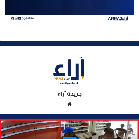
جريدة آراء
م
و
ق
ع
ا