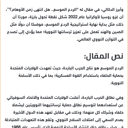
إ
وأبرز الدكالي، في مقال له “الردع الموسع.. هل انتهى زمن الأوهام؟”،
ل
ك
أن غزو روسيا لأوكرانيا عام 2022 شكل نقطة تحول بارزة، موردًا أن
ت
ذلك مثل بداية نهاية استراتيجية الردع الموسع، موضحًا أن دولًا مثل
ر
الصين والهند تعمل على تعزيز ترسانتها النووية؛ مما يؤدي إلى تصدع
و
في التوازن النووي العالمي.
ن
نص المقال:
ي
ا
الردع الموسع هو نتاج الحرب الباردة، حيث تعهدت الولايات المتحدة
بحماية الحلفاء باستخدام القوة العسكرية؛ بما في ذلك الأسلحة
النووية.
وفي نطاق الحرب الباردة، أعلنت الولايات المتحدة والاتحاد السوفياتي
عن استعدادهما لتوسيع نطاق حماية ترسانتيهما النوويتين ليشملا
حلفاء وشركاء كل منهما؛ وذلك في مقابل تعهد هذه الدول الأخيرة
بعدم السعي إلى امتلاك السلاح النووي. وتقع هذه التعهدات المتبادلة
في صلب نظام حظر انتشار الأسلحة النووية الذي تأسس عام 1968.