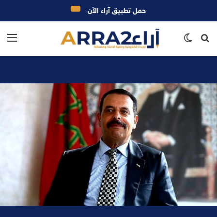
حمل تطبيق آراء الآن
بحث
الوضع
الق
عن
المظلم