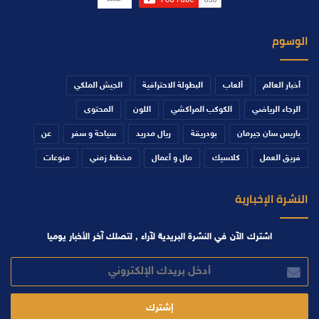
الوسوم
أخبار العالم
ألعاب
البطولة الاحترافية
الجيش الملكي
الرجاء الرياضي
الكوكب المراكشي
اللون
المحتوى
باريس سان جيرمان
بودريقة
ريال مدريد
سياحة و سفر
عن
فريق العمل
كلاسيك
مال و أعمال
مخطط زمني
منوعات
النشرة الإخبارية
اشترك الآن في النشرة البريدية لآراء , لتصلك آخر الأخبار يوميا
أدخل
بريدك
الإلكتروني