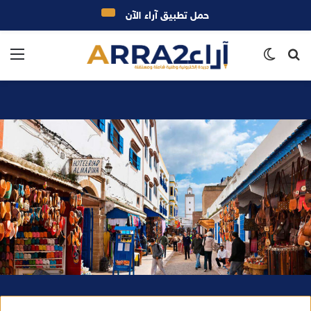
حمل تطبيق آراء الآن
بحث
الوضع
الق
عن
المظلم