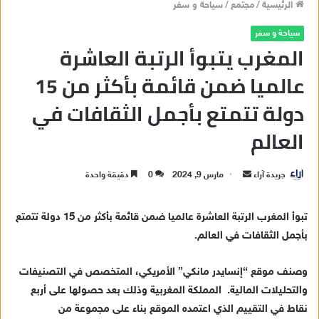
الرئيسية
/
مجتمع
/
سياحة و سفر
سياحة و سفر
المغرب يتبوأ الرتبة العاشرة
عالميا ضمن قائمة بأكثر من 15
دولة تتمتع بأجمل الثقافات في
العالم
جريدة آراء
أ
مارس 9, 2024
0
دقيقة واحدة
ر
س
تبوأ المغرب الرتبة العاشرة عالميا ضمن قائمة بأكثر من 15 دولة تتمتع
ل
بأجمل الثقافات في العالم.
ب
ر
وصنف موقع “إنسايدر مانكي” الأمريكي، المتخصص في التصنيفات
ي
والتحليلات المالية. المملكة المغربية وذلك بعد حصولها على أربع
د
نقاط في التقييم الذي اعتمده الموقع بناء على مجموعة من
ا