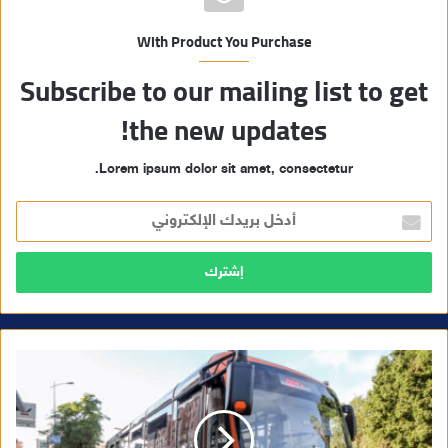
With Product You Purchase
Subscribe to our mailing list to get
the new updates!
Lorem ipsum dolor sit amet, consectetur.
أ
د
خ
ل
ب
ر
ي
د
ك
ا
ل
إ
ل
ك
ت