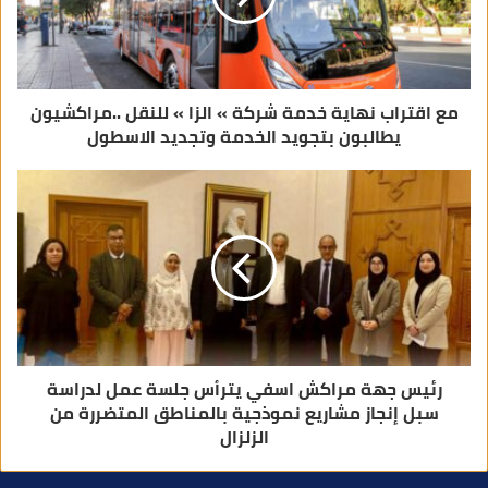
ر
و
ن
ي
مع اقتراب نهاية خدمة شركة » الزا » للنقل ..مراكشيون
يطالبون بتجويد الخدمة وتجديد الاسطول
رئيس جهة مراكش اسفي يترأس جلسة عمل لدراسة
سبل إنجاز مشاريع نموذجية بالمناطق المتضررة من
الزلزال