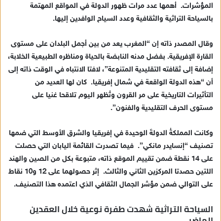
المؤشرات. أهمها عدد مرات ظهور الدولة في المواقع المهتمة
إ
بالسياحة التراثية والثقافية وعدد السياح الوافدين إليها.
ل
ك
ت
وقال المصدر ذاته إن “المغرب يعد من بين أجمل البلدان على مستوى
ر
القارة الإفريقية. بفضل مدنه النابضة بالحياة ومناظره الطبيعية الخلابة،
و
إضافة إلى ثقافته التقليدية المتنوعة”، لافتا الانتباه في الوقت ذاته إلى
ن
أن “هذه الدولة الواقعة في شمال إفريقيا. كان لها العديد من
ي
التأثيرات التاريخية على مر القرون وتُظهر اليوم تلاقحا غنيا على
ا
مستوى الحرف التقليدية والفنون”.
وكانت المملكةُ الدولةَ الوحيدة في إفريقيا والشرق الأوسط التي ضمها
تصنيف “إنسايدر مانكي”. فيما تصدرت القائمة اليابان التي حصلت
على 14 نقطة ضمن تقييم الموقع ذاته، متبوعة بكل من الصين والهند
اللتين حصدتا المركزين الثاني والثالث. إثر حصولهما على 12 و10 نقاط
على التوالي ضمن مؤشر الجمال الثقافي الذي اعتمده هذا التصنيف.
السياحة التراثية شهدت طفرة نوعية خلال العقدين
الماضيي