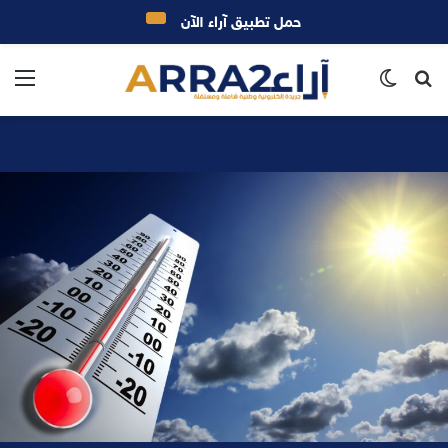
حمل تطبيق آراء الآن
بحث
الوضع
الق
عن
المظلم