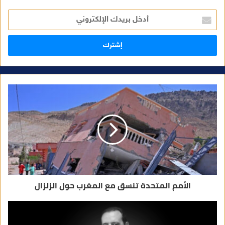
أ
د
خ
ل
ب
ر
ي
د
ك
ا
ل
إ
ل
ك
ت
ر
و
ن
ي
الأمم المتحدة تنسق مع المغرب حول الزلزال