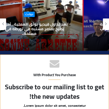
ع
ا
حوادث
ل
و
بعد تداول فيديو يوثق العملية.. أمن مراكش
ي
يطيح بقاصر مشتبه في تورطه في سرقة
مسلحة..
ب
With Product You Purchase
Subscribe to our mailing list to get
the new updates!
Lorem ipsum dolor sit amet, consectetur.