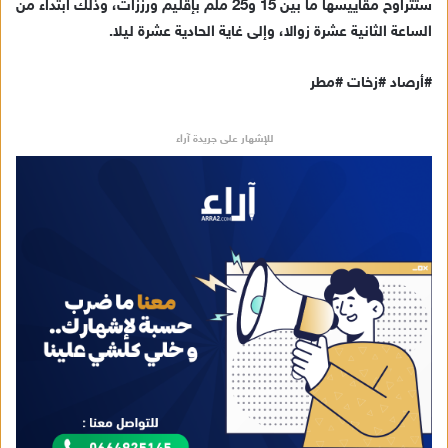
ستتراوح مقاييسها ما بين 15 و25 ملم بإقليم ورززات، وذلك ابتداء من
ل
ك
الساعة الثانية عشرة زوالا، وإلى غاية الحادية عشرة ليلا.
ت
ر
#أرصاد #زخات #مطر
و
ن
للإشهار على جريدة آراء
ي
ا