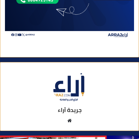
جريدة آراء
م
و
ق