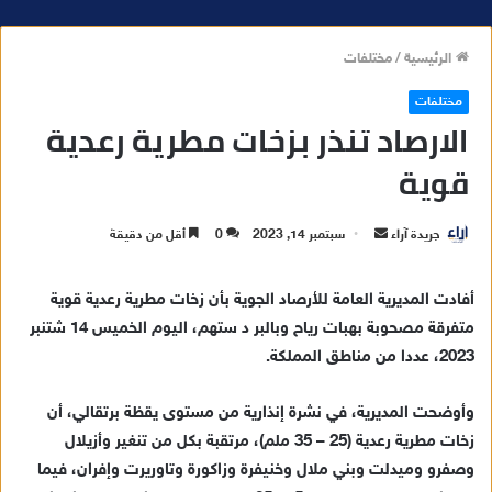
الرئيسية
/
مختلفات
مختلفات
الارصاد تنذر بزخات مطرية رعدية
قوية
جريدة آراء
أ
سبتمبر 14, 2023
0
أقل من دقيقة
ر
س
أفادت المديرية العامة للأرصاد الجوية بأن زخات مطرية رعدية قوية
ل
متفرقة مصحوبة بهبات رياح وبالبر د ستهم، اليوم الخميس 14 شتنبر
ب
2023، عددا من مناطق المملكة.
ر
ي
وأوضحت المديرية، في نشرة إنذارية من مستوى يقظة برتقالي، أن
د
زخات مطرية رعدية (25 – 35 ملم)، مرتقبة بكل من تنغير وأزيلال
ا
وصفرو وميدلت وبني ملال وخنيفرة وزاكورة وتاوريرت وإفران، فيما
إ