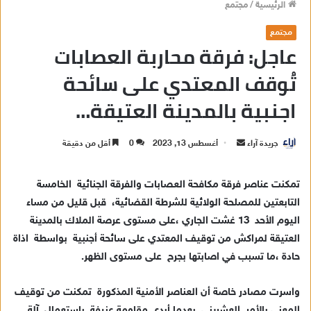
الرئيسية
/
مجتمع
مجتمع
عاجل: فرقة محاربة العصابات
تُوقف المعتدي على سائحة
اجنبية بالمدينة العتيقة…
جريدة آراء
أ
أغسطس 13, 2023
0
أقل من دقيقة
ر
س
تمكنت عناصر فرقة مكافحة العصابات والفرقة الجنائية الخامسة
ل
التابعتين للمصلحة الولائية للشرطة القضائية، قبل قليل من مساء
ب
اليوم الأحد 13 غشت الجاري ،على مستوى عرصة الملاك بالمدينة
ر
العتيقة لمراكش من توقيف المعتدي على سائحة أجنبية بواسطة اذاة
ي
حادة ،ما تسبب في اصابتها بجرح على مستوى الظهر.
د
ا
واسرت مصادر خاصة أن العناصر الأمنية المذكورة تمكنت من توقيف
إ
المعني بالأمر العشريني بعدما أبدى مقاومة عنيفة باستعمال آلة
ل