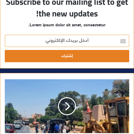
Subscribe to our mailing list to get
the new updates!
Lorem ipsum dolor sit amet, consectetur.
أ
د
خ
ل
ب
ر
ي
د
ك
ا
ل
إ
ل
ك
ت
ر
و
ن
ي