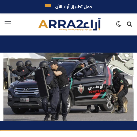
حمل تطبيق آراء الآن
بحث
الوضع
الق
عن
المظلم