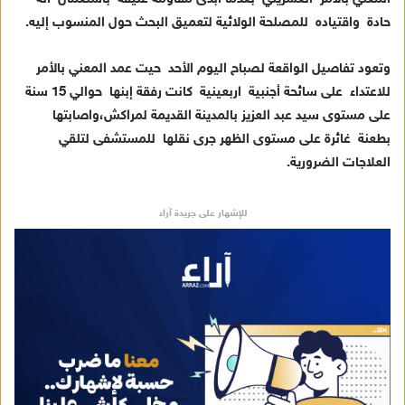
ك
حادة واقتياده للمصلحة الولائية لتعميق البحث حول المنسوب إليه.
ت
ر
وتعود تفاصيل الواقعة لصباح اليوم الأحد حيت عمد المعني بالأمر
و
للاعتداء على سائحة أجنبية اربعينية كانت رفقة إبنها حوالي 15 سنة
ن
على مستوى سيد عبد العزيز بالمدينة القديمة لمراكش،واصابتها
ي
بطعنة غائرة على مستوى الظهر جرى نقلها للمستشفى لتلقي
ا
العلاجات الضرورية.
للإشهار على جريدة آراء