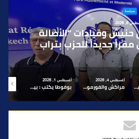
حوادث
 4, 2026
العملية.. أمن مراكش يطيح
رطه في سرقة مسلحة..
أغسطس 1, 2026
أغسطس 6, 2026
أغسطس 6, 2026
لا 1.. حلم عالمي توقف في المنعرج الأخير؟
بوفوطا يكتب : بين صمت الحكومة وسباق الانتخابات… هل أصبحت إدارة الأزمات خارج أولويات الفاعلين السياسيين؟
رشيد نجاح يدق ناقوس الخطر بشأن تعثر الملفات الاستثمارية بمراكش ويدعو إلى تسريع المساطر الإدارية..