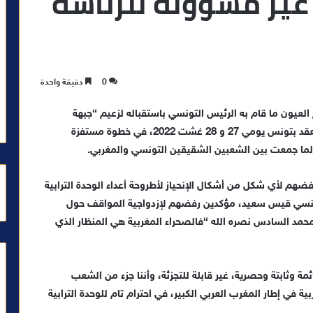
غير مسؤولة للرئاسة
0
دقيقة واحدة
 العيون ما قام به الرئيس التونسي باستقباله لزعيم “جبهة
البوليساريو”، في إطار مؤتمر طوكيو الدولي الثامن المنعقد بتونس يومي 27 و 28 غشت 2022، في خطوة مستفزة
الما جمعت بين الشعبين الشقيقين التونسي والمغربي.
ضهم لأي شكل من أشكال الإنحياز لأطروحة أعداء الوحدة الترابية
لتونسي قيس سعيد، مؤكدين رفضهم لإزدواجية المواقف حول
حمد السادس نصره الله “فالصحراء المغربية هي المنظار الذي
ئمة وثابتة وحصرية، غير قابلة للتجزئة، وأننا جزء من الشعب
 في إطار المغرب العربي الكبير، في احترام تام للوحدة الترابية