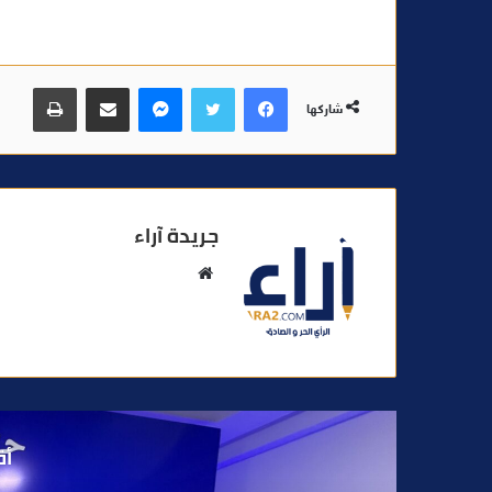
فيسبوك
تويتر
ماسنجر
مشاركة عبر البريد
طباعة
شاركها
جريدة آراء
م
و
ق
ع
ا
ل
و
أق
ي
ب