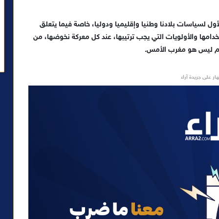
ول لسياسات بلادنا وطنيا وإقليميا ودوليا، خاصة فيما يتعلق
امها والأولويات التي يجب ترتيبها، عند كل معركة نخوضها، من
يوم ليس هو مغرب الأمس.
ار على جريدة آراء