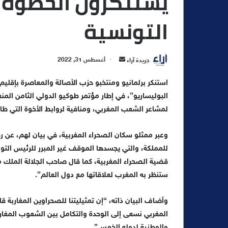
يستنكرون الخطوة 
التونسية
أ
جريدة آراء
أغسطس 31, 2022
ر
استنكر برلمانيو ومنتخبو حزب الأصالة والمعاصرة بإقليم
س
ل
ب
لمشاعر الشعب المغربي، ومنافية لروابط الأخوة التي ط
ر
ي
وعبر ممثلو سكان الصحراء المغربية، في بيان لهم، عن رف
د
للمملكة، والتي يجسدها الموقف غير المبرر للرئيس ا
ا
قضية الصحراء المغربية، كما قال صاحب الجلالة الملك م
إ
ستنظر به المغرب لعلاقاتها مع دول العالم”.
ل
ك
وأضاف البيان ذاته، “إن تمثيليتنا للصحراوين المغاربة قا
ت
المغربي نسعى إلى الوحدة والتكامل بين الشعوب المغاربية
ر
والوطنية لدوله الخمس”.