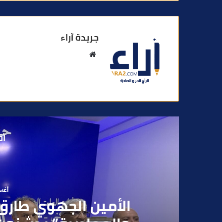
جريدة آراء
م
و
ق
ع
ا
ل
و
أق
ي
ب
أغسطس
بعد تداول فيديو يوثق 