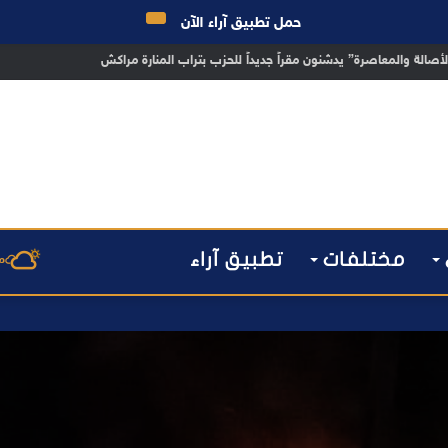
حمل تطبيق آراء الآن
 مراكش يطيح بقاصر مشتبه في تورطه في سرقة مسلحة..
مختلفات
تطبيق آراء
م