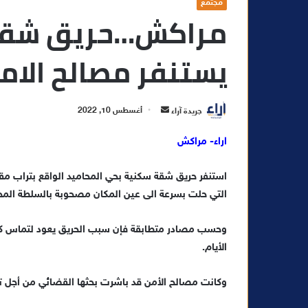
مجتمع
مراكش…حريق شقة 
يستنفر مصالح الامن
أ
جريدة آراء
أغسطس 10, 2022
ر
اراء- مراكش
س
ل
استنفر حريق شقة سكنية بحي المحاميد الواقع بتراب مقاط
ب
ر
التي حلت بسرعة الى عين المكان مصحوبة بالسلطة المحل
ي
د
وحسب مصادر متطابقة فإن سبب الحريق يعود لتماس كهرب
ا
الأيام.
إ
ل
وكانت مصالح الأمن قد باشرت بحثها القضائي من أجل تح
ك