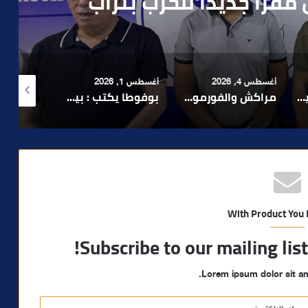
رطه في سرقة مسلحة..
أغسطس 1, 2026
أغسطس 6, 2026
أغسطس 6, 2026
لا 1.. حلم عالمي توقف في المنعرج الأخير؟
بوفوطا يكتب : بين صمت الحكومة وسباق الانتخابات… هل أصبحت إدارة الأزمات خارج أولويات الفاعلين السياسيين؟
رشيد نجاح يدق ناقوس الخطر بشأن تعثر الملفات الاستثمارية بمراكش ويدعو إلى تسريع المساطر الإدارية..
With Product You
Subscribe to our mailing lis
Lorem ipsum dolor sit am