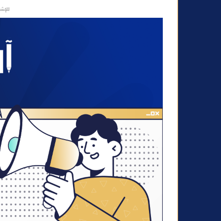
ت
للإشه
ر
و
ن
ي
ا