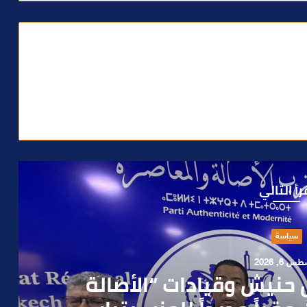
رأ التالي
حوادث
 4, 2026
العملية.. أمن مراكش يطيح