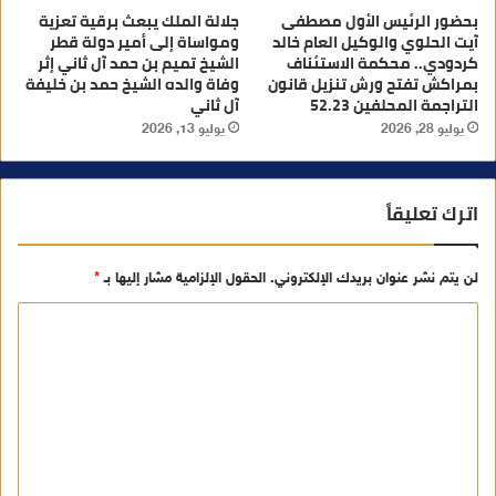
بحضور الرئيس الأول مصطفى
جلالة الملك يبعث برقية تعزية
آيت الحلوي والوكيل العام خالد
ومواساة إلى أمير دولة قطر
كردودي.. محكمة الاستئناف
الشيخ تميم بن حمد آل ثاني إثر
بمراكش تفتح ورش تنزيل قانون
وفاة والده الشيخ حمد بن خليفة
التراجمة المحلفين 52.23
آل ثاني
يوليو 28, 2026
يوليو 13, 2026
اترك تعليقاً
لن يتم نشر عنوان بريدك الإلكتروني.
الحقول الإلزامية مشار إليها بـ
*
ا
ل
ت
ع
ل
ي