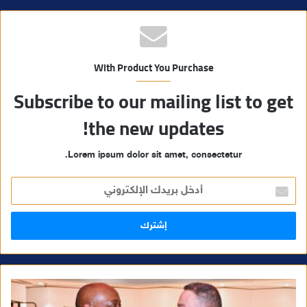
With Product You Purchase
Subscribe to our mailing list to get
the new updates!
Lorem ipsum dolor sit amet, consectetur.
أ
د
خ
ل
ب
ر
ي
د
ك
ا
ل
إ