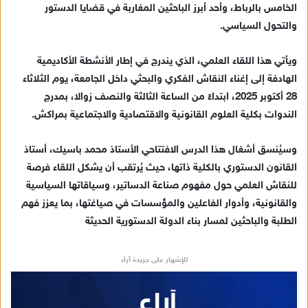
ت
الخامس بالرباط، وأحد أبرز الباحثين المغاربة في قضايا الدستور
ر
والتحول السياسي.
و
ن
ويأتي هذا اللقاء العلمي، الذي يندرج في إطار الأنشطة الأكاديمية
ي
الهادفة إلى إغناء النقاش الفكري والبحثي داخل الجامعة، يوم الثلاثاء
ا
28 أكتوبر 2025، ابتداءً من الساعة الثالثة والنصف زوالا، بمدرج
الندوات بكلية العلوم القانونية والاقتصادية والاجتماعية بمراكش.
وسيُنسق أشغال هذا الدرس الافتتاحي الأستاذ محمد باسيك، أستاذ
القانون الدستوري بالكلية ذاتها، حيث يُرتقب أن يشكل اللقاء فرصة
للنقاش العلمي حول مفهوم صناعة الدساتير، وسياقاتها السياسية
والقانونية، وأدوار الفاعلين والمؤسسات في صياغتها، بما يعزز فهم
الطلبة والباحثين لمسار بناء الدولة الدستورية الحديثة
للإشهار على جريدة آراء