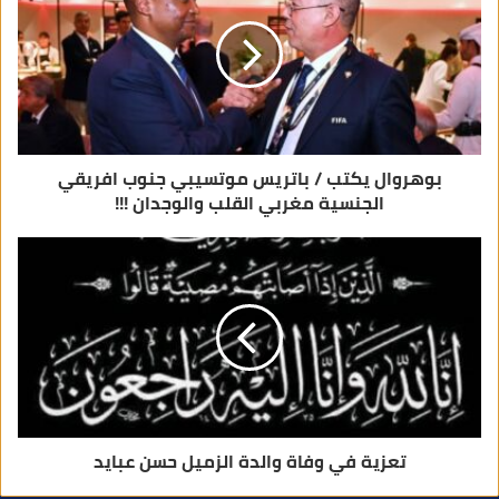
ل
ك
ت
ر
و
ن
ي
بوهروال يكتب / باتريس موتسيبي جنوب افريقي
الجنسية مغربي القلب والوجدان !!!
تعزية في وفاة والدة الزميل حسن عبايد