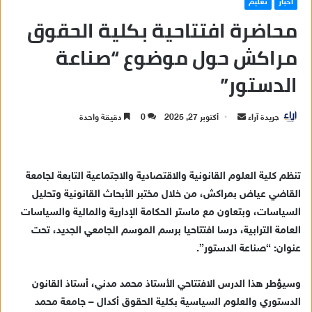
أخبار
تعليم
محاضرة افتتاحية بكلية الحقوق
مراكش حول موضوع “صناعة
الدستور”
جريدة آراء
أ
أكتوبر 27, 2025
0
دقيقة واحدة
ر
س
ل
تنظم كلية العلوم القانونية والاقتصادية والاجتماعية التابعة لجامعة
ب
القاضي عياض بمراكش، من خلال مختبر الأبحاث القانونية وتحليل
ر
السياسات، وبتعاون مع ماستر الحكامة الإدارية والمالية والسياسات
ي
العامة الترابية، درسا افتتاحيا برسم الموسم الجامعي الجديد، تحت
د
عنوان: “صناعة الدستور”.
ا
إ
وسيؤطر هذا الدرس الافتتاحي الأستاذ محمد مدني، أستاذ القانون
ل
ك
الدستوري والعلوم السياسية بكلية الحقوق أكدال – جامعة محمد