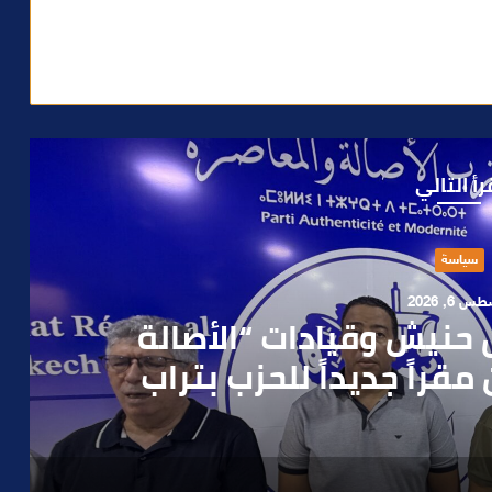
رأ التالي
حوادث
 4, 2026
العملية.. أمن مراكش يطيح
رطه في سرقة مسلحة..