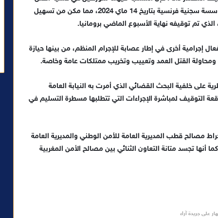
العمد في إطار شبكة إجرامية استهدفت موظفين في مؤسسة سجنية فرنسية بتاريخ 14 ماي 2024، مما مكن من تسهيل
ذي تم توقيفه نهاية الأسبوع الماضي برومانيا.
 إجرامية أخرى في إطار عصابة للإجرام المنظم، من بينها حيازة
ومحاولة القتل العمد وتعييب وتخريب ممتلكات عامة وخاصة.
رية على خلفية البحث القضائي الذي أمرت به النيابة العامة
اقعة التوقيف لمباشرة الإجراءات التي تتطلبها مسطرة التسليم في
نخراط مصالح قطب المديرية العامة للأمن الوطني والمديرية العامة
كما أنها تجسد متانة التعاون الثنائي بين مصالح الأمن المغربية
ار على جريدة آراء