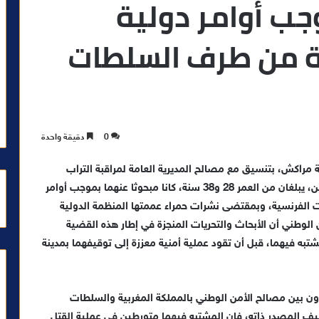
ب أوامر دولية
رة من طرف السلطات
0
دقيقة واحدة
 مراكش، بتنسيق مع مصالح المديرية العامة لمراقبة التراب
الوطني، مساء أمس الأحد، من توقيف مواطنين فرنسيين، يبلغان من العمر 28 و38 سنة، كانا مبحوثا عنهما بموجب أوامر
الفرنسية، وبمقتضى نشرات حمراء عممتها المنظمة الدولية
من الوطني أن الأبحاث والتحريات المنجزة في إطار هذه القضية
تبه فيهما، قبل أن تقود عملية أمنية معززة إلى توقيفهما بمدينة
ن بين مصالح الأمن الوطني بالمملكة المغربية والسلطات
يف المصدر ذاته، فإن المشتبه فيهما متورطين في عملية القتل