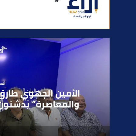
م
و
ق
ع
ا
ل
و
أق
ي
ب
أغسطس
بعد تداول فيديو يوثق 
بقاصر مشتبه في تو