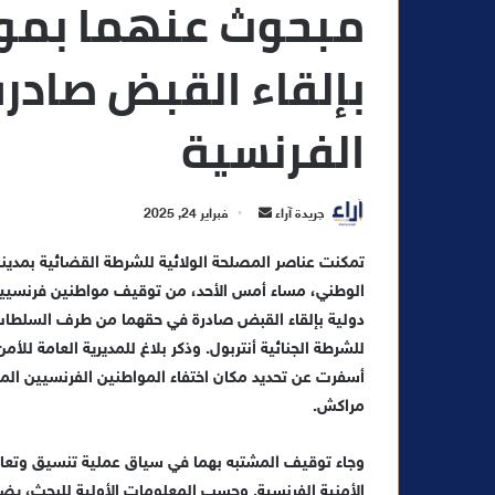
مبحوث عنهما بموج
بإلقاء القبض صاد
الفرنسية
أ
جريدة آراء
فبراير 24, 2025
ر
تمكنت عناصر المصلحة الولائية للشرطة القضائية بمدينة
س
ل
ب
دولية بإلقاء القبض صادرة في حقهما من طرف السلطات 
ر
للشرطة الجنائية أنتربول. وذكر بلاغ للمديرية العامة للأ
ي
أسفرت عن تحديد مكان اختفاء المواطنين الفرنسيين المش
د
مراكش.
ا
إ
وجاء توقيف المشتبه بهما في سياق عملية تنسيق وتعاو
ل
الأمنية الفرنسية. وحسب المعلومات الأولية للبحث، يض