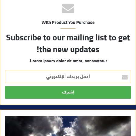
With Product You Purchase
Subscribe to our mailing list to get
the new updates!
Lorem ipsum dolor sit amet, consectetur.
أ
د
خ
ل
ب
ر
ي
د
ك
ا
ل
إ
ل