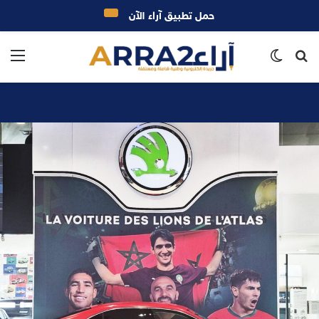
حمل تطبيق آراء الآن
بحث
الوضع
الق
عن
المظلم