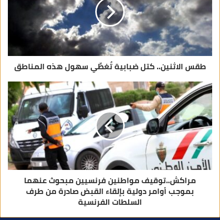
ك
ت
ر
و
ن
ي
طقس الاثنين.. كتل ضبابية تُغطِّي سهول هذه المناطق
مراكش..توقيف مواطنين فرنسيين مبحوث عنهما
بموجب أوامر دولية بإلقاء القبض صادرة من طرف
السلطات الفرنسية