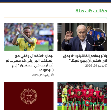
مقالات ذات صلة
بلاتر يهاجم إنفانتينو: “لا يحق
نيمار: “أعتقد أن وقتي مع
لأي شخص أن يبيع لعبتنا”
المنتخب البرازيلي قد مضى.. لم
أعد أرغب في الاستمرار” خ.م
يوليو 29, 2026
(البطولة)
يوليو 29, 2026