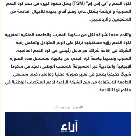
لكرة القدم و”تي إس إم” (TSM) يمثل خطوة كبيرة في دعم كرة القدم
المغربية والرياضة بشكل عام، وفتح آفاق جديدة للأجيال القادمة من
المشجعين والرياضيين.
وتقدم هذه الشراكة لكل من سكودا المغرب والجامعة الملكية المغربية
لكرة القدم رؤية مستقبلية ترتكز على الربح المتبادل وتعكس رغبة
الشركة في إقامة شراكة مع فاعل رئيسي في كرة القدم العالمية.
المغرب وتحديدا جامعة كرة القدم، من جانبها، ستستغل هذه الصورة
الإيجابية والجاذبية غير المسبوقة للمنتخب الوطني، لتجد في سكودا
شريكًا حقيقيًا يطمح في تعزيز صورته محليا وعالميا، فيما ستسعى
الجامعة للاستفادة من منح الشركة الراعية لدعم المنتخبات الوطنية في
مغامراتها القادمة…
للإشهار على جريدة آراء