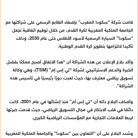
س
ل
ب
قامت شركة “سكودا المغرب” بإضفاء الطابع الرسمي على شراكتها مع
ر
الجامعة الملكية المغربية لكرة القدم، من خلال توقيع اتفاقية تجعل
ي
“سكودا” السيارة الرسمية لأسود الأطلس حتى عام 2030، وذلك
د
تأكيدا لالتزامها بتطوير كرة القدم الوطنية.
ا
إ
وأكد بلاغ الإعلان عن هذه الشراكة أن “هذا الاتفاق أصبح ممكنًا بفضل
ل
ك
الخبرة والدعم الاستراتيجي لشركة “تي إس إم” (TSM)، وهي وكالة
ت
تسويق رياضي معترف بها، حيث لعبت دورًا رئيسيًا في تأسيس هذه
ر
الشراكة”.
و
ن
وأضاف البلاغ ذاته أن “تي إس أم” منذ إنشائها في عام 2001، كانت
ي
دائمًا في قلب الابتكار في مجال التسويق الرياضي، حيث قدمت خبرتها
ا
لربط العلامات التجارية مع المؤسسات الرياضية الكبرى.
وشدد البلاغ على أن “التعاون بين “سكودا” والجامعة الملكية المغربية