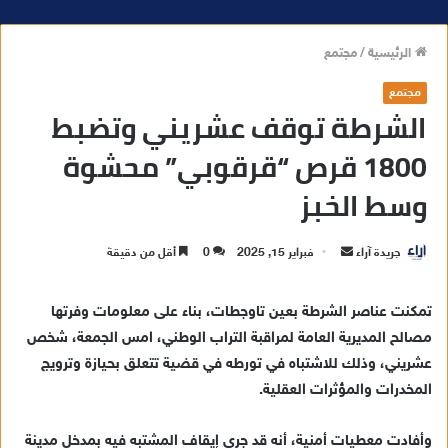
الرئيسية
/
مجتمع
مجتمع
الشرطة توقف عشريني وتضبط
1800 قرص “قرقوبي” محشوة
وسط الخبز
جريدة آراء
أ
فبراير 15, 2025
0
أقل من دقيقة
ر
س
تمكنت عناصر الشرطة بعين تاوجطات، بناء على معلومات وفرتها
ل
مصالح المديرية العامة لمراقبة التراب الوطني، امس الجمعة، شخص
ب
عشريني، وذلك للاشتباه في تورطه في قضية تتعلق بحيازة وترويج
ر
المخدرات والمؤثرات العقلية.
ي
د
وأفادت معطيات أمنية، أنه قد جرى إيقاف المشتبه فيه بمدخل مدينة
ا