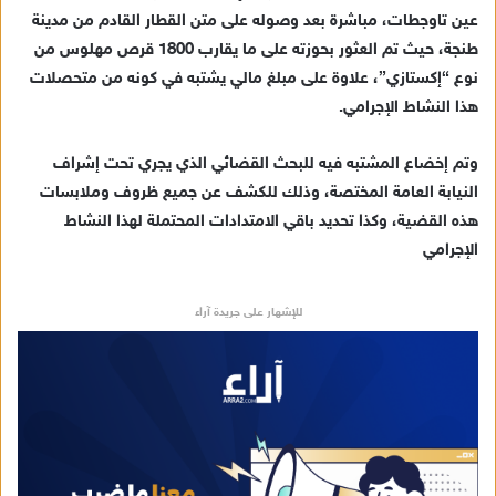
عين تاوجطات، مباشرة بعد وصوله على متن القطار القادم من مدينة
إ
طنجة، حيث تم العثور بحوزته على ما يقارب 1800 قرص مهلوس من
ل
ك
نوع “إكستازي”، علاوة على مبلغ مالي يشتبه في كونه من متحصلات
ت
هذا النشاط الإجرامي.
ر
و
وتم إخضاع المشتبه فيه للبحث القضائي الذي يجري تحت إشراف
ن
النيابة العامة المختصة، وذلك للكشف عن جميع ظروف وملابسات
ي
هذه القضية، وكذا تحديد باقي الامتدادات المحتملة لهذا النشاط
ا
الإجرامي
للإشهار على جريدة آراء