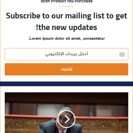
With Product You Purchase
Subscribe to our mailing list to get
the new updates!
Lorem ipsum dolor sit amet, consectetur.
أ
د
خ
ل
ب
ر
ي
د
ك
ا
ل
إ
ل
ك
ت
ر
و
ن