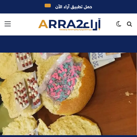
حمل تطبيق آراء الآن
بحث
الوضع
الق
عن
المظلم