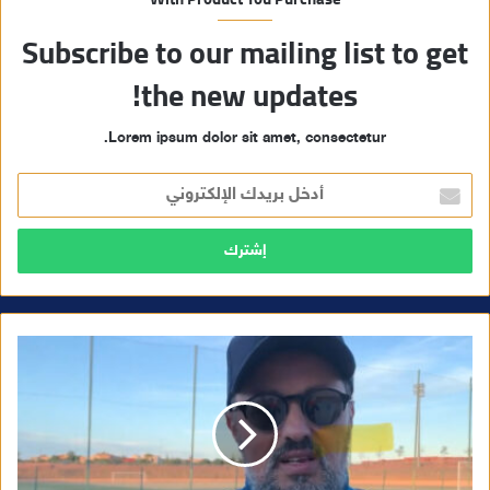
Subscribe to our mailing list to get
the new updates!
Lorem ipsum dolor sit amet, consectetur.
أ
د
خ
ل
ب
ر
ي
د
ك
ا
ل
إ
ل
ك
ت
ر
و
ن