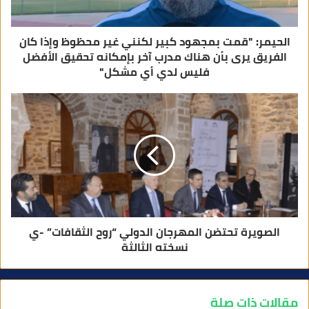
ي
الحيمر: "قمت بمجهود كبير لكنني غير محظوظ وإذا كان
الفريق يرى بأن هناك مدرب آخر بإمكانه تحقيق الأفضل
فليس لدي أي مشكل"
الصويرة تحتضن المهرجان الدولي “روح الثقافات” -ي
نسخته الثالثة
مقالات ذات صلة