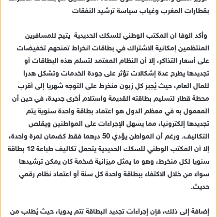
ب
بقطارات المغرب و
غياب
سياسة ترشيد النفقا
ت
ر
ي
وأكد الوفا ان المكتب الوطني للسكك الحديدية يتيح للمسافرين
د
المنتظمين إمكانية الاشتراك في بطاقات انخراط تمنحهم تخفيضات
ا
على أسعار التذاكر، إلا أن النظام المعتمد لت
سلم
هذه البطاقات
أو
إ
تجديدها
يطرح عدة إشكالات تؤثر على جودة الخدمات وتشكل هدرا
ل
ك
للمال العام،
حيث
يُجبر كل
زبون
منخرط على التوجه شهريا إلى أقرب
ت
محطة قطار لتسليم بطاقته القديمة واستلام أخرى جديدة، في حين أن
ر
المعمول به في معظم الدول هو اعتماد بطاقة واحدة سنوية يتم
و
تجديدها إلكترونيا، مما يسهل الإجراءات على المواطنين ويقلص
ن
التكاليف. ورغم أن المواطن يؤدي 50 درهما فقط كضمان لمرة واحدة،
ي
إلا أن المكتب الوطني للسكك الحديدية ي
تحمل تكاليف طباعة 12 بطاقة
ا
سنويا لكل منخرط، وهو ما يمثل ميزانية ضخمة كان يمكن ترشيدها
سواء من خلال الاكتفاء ببطاقة واحدة كل سنة أو
اعتماد
نظام رقمي
حديث
.
إضافة إلى ذلك، فإن إجراءات تجديد البطاقة تتم يدويا، حيث يُطلب من