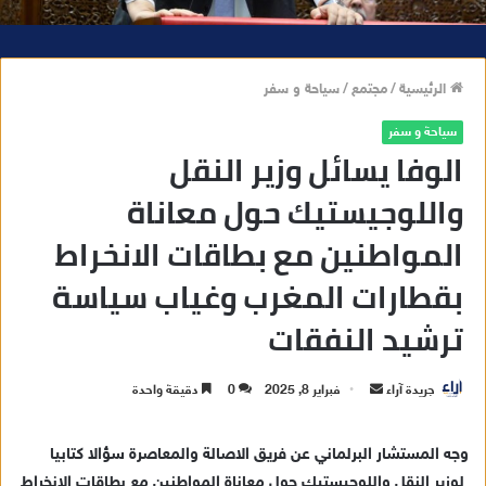
الرئيسية
/
مجتمع
/
سياحة و سفر
سياحة و سفر
الوفا يسائل وزير النقل
واللوجيستيك حول معاناة
المواطنين مع بطاقات الانخراط
بقطارات المغرب وغياب سياسة
ترشيد النفقات
جريدة آراء
أ
فبراير 8, 2025
0
دقيقة واحدة
ر
س
وجه المستشار البرلماني عن فريق الاصالة والمعاصرة سؤالا كتابيا
ل
لوزير النقل واللوجيستيك
حول
معاناة المواطنين مع بطاقات الانخراط