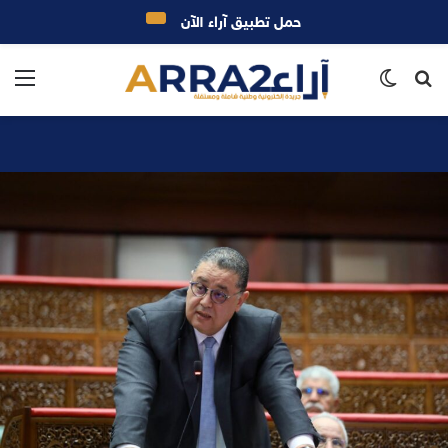
حمل تطبيق آراء الآن
بحث
الوضع
الق
عن
المظلم