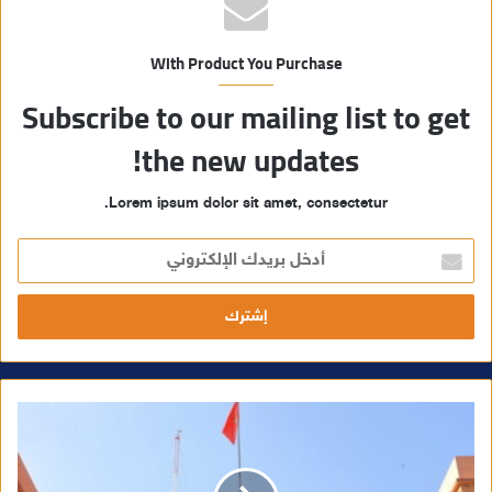
With Product You Purchase
Subscribe to our mailing list to get
the new updates!
Lorem ipsum dolor sit amet, consectetur.
أ
د
خ
ل
ب
ر
ي
د
ك
ا
ل
إ
ل
ك