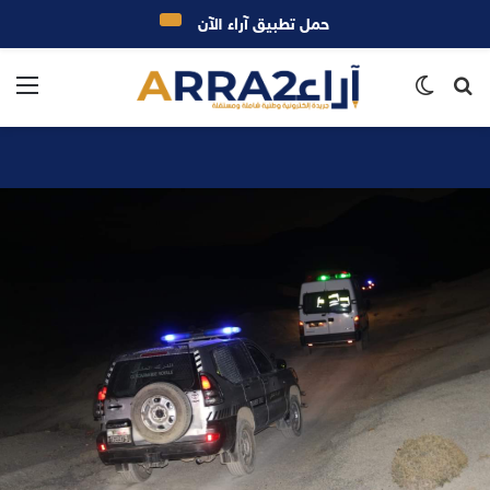
حمل تطبيق آراء الآن
بحث
الوضع
الق
عن
المظلم