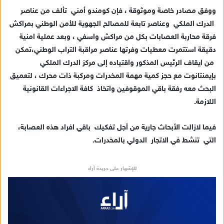
د
ووفق مصادر خاصة وموثوقة ، فإن كومندو أمني تألف من عناصر
ا
الدرك الملكي وعناصر تابعة للمصالح الجهوية للأمن الوطني بمراكش
إ
فرقة محاربة العصابات بكل من مراكش واسفي ، وبعد عملية امنية
ل
ك
دقيقة استتمرت معطيات وفرتها عناصر مراقبة التراب الوطني،تمكن
ت
من ايقاف الرئيس المذكور واقتياده إلى مركز الدرك الملكي
ر
بإيمنتانوت مع حجز كمية مهمة المخدرات ومركبة ذات محرك ، لتعميق
و
البحث معه رفقة باقي الموقوفين واتخاذ كافة الاجراءات القانونية
ن
اللازمة.
ي
ا
فيما لازالت الأبحاث جارية من أجل تفكيك باقي افراد هذه العصابة،
التي تنشط في الاتجار الدولي بالمخدرات.
للإشهار على جريدة آراء