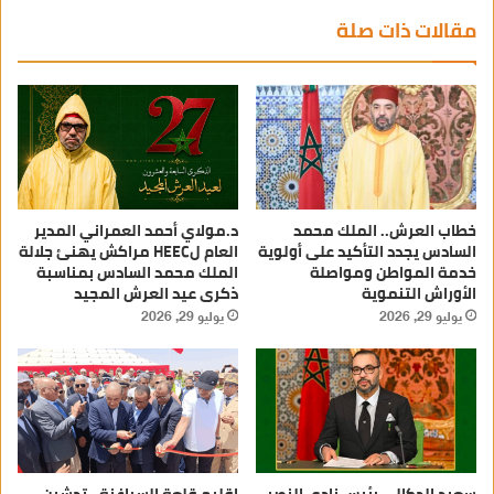
مقالات ذات صلة
خطاب العرش.. الملك محمد
د.مولاي أحمد العمراني المدير
السادس يجدد التأكيد على أولوية
العام لHEEC مراكش يهنئ جلالة
خدمة المواطن ومواصلة
الملك محمد السادس بمناسبة
الأوراش التنموية
ذكرى عيد العرش المجيد
يوليو 29, 2026
يوليو 29, 2026
سعيد الدكالي رئيس نادي النصر
إقليم قلعة السراغنة.. تدشين