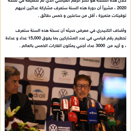
خلال هذه النسخة هو كسر الرقم القياسي الذي تم تحطيمه في نسخة
2020 ، مشيراً أن دورة هذه السنة ستعرف مشاركة عدائين لديهم
توقيتات متميزة ، أقل من ساعتين و خمس دقائق .
وأضاف الكنيدري في معرض حديثه أن نسخة هذه السنة ستعرف
تحطيم رقم قياسي في عدد المشاركين بما يفوق 15,000 عداء و عداءة
، و أزيد من 3000 عداء أجنبي يمثلون القارات الخمس بالعالم .