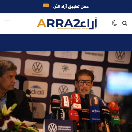
حمل تطبيق آراء الآن
بحث
الوضع
الق
عن
المظلم