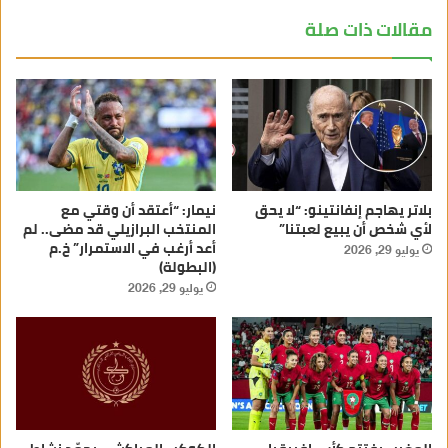
مقالات ذات صلة
بلاتر يهاجم إنفانتينو: “لا يحق
نيمار: “أعتقد أن وقتي مع
لأي شخص أن يبيع لعبتنا”
المنتخب البرازيلي قد مضى.. لم
أعد أرغب في الاستمرار” خ.م
يوليو 29, 2026
(البطولة)
يوليو 29, 2026