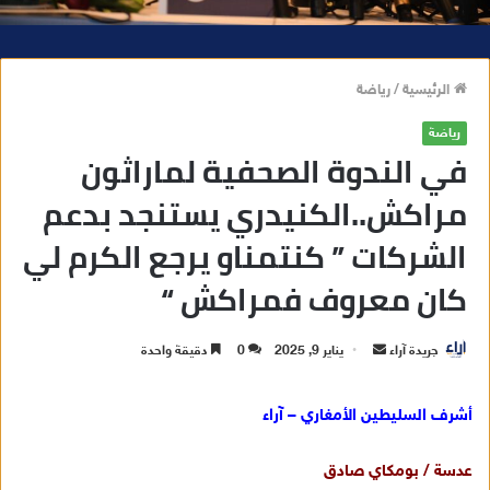
الرئيسية
/
رياضة
رياضة
في الندوة الصحفية لماراثون
مراكش..الكنيدري يستنجد بدعم
الشركات ” كنتمناو يرجع الكرم لي
كان معروف فمراكش “
جريدة آراء
أ
يناير 9, 2025
0
دقيقة واحدة
ر
س
أشرف السليطين الأمغاري – آراء
ل
ب
عدسة / بومكاي صادق
ر