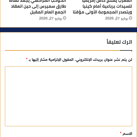
المغرب يفتتح كأس إفريقيا
الكوكب المراكشي يجمّد نشاط
للسيدات برباعية أمام كينيا
طارق سميرس إلى حين انعقاد
ويتصدر المجموعة الأولى مؤقتا
الجمع العام المقبل
يوليو 27, 2026
يوليو 27, 2026
اترك تعليقاً
لن يتم نشر عنوان بريدك الإلكتروني.
الحقول الإلزامية مشار إليها بـ
*
ا
ل
ت
ع
ل
ي
ق
الاسم
*
*