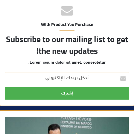
With Product You Purchase
Subscribe to our mailing list to get
the new updates!
Lorem ipsum dolor sit amet, consectetur.
أ
د
خ
ل
ب
ر
ي
د
ك
ا
ل
إ
ل