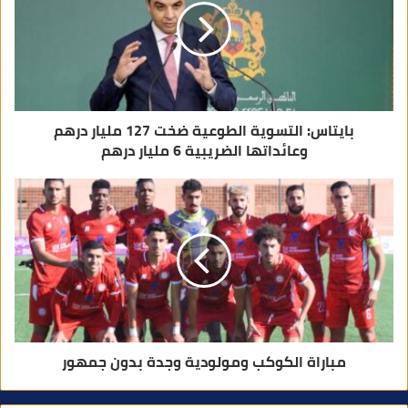
ك
ت
ر
و
ن
ي
بايتاس: التسوية الطوعية ضخت 127 مليار درهم
وعائداتها الضريبية 6 مليار درهم
مباراة الكوكب ومولودية وجدة بدون جمهور