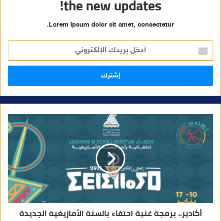
the new updates!
Lorem ipsum dolor sit amet, consectetur.
أ
د
خ
ل
ب
ر
ي
د
ك
ا
ل
إ
ل
ك
ت
ر
و
ن
ي
أكادير.. برمجة غنية احتفاء بالسنة الأمازيغية الجديدة