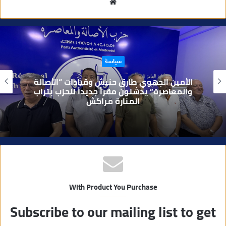
م
و
ق
ع
ا
حوادث
ل
و
بعد تداول فيديو يوثق العملية.. أمن مراكش
ي
يطيح بقاصر مشتبه في تورطه في سرقة
مسلحة..
ب
With Product You Purchase
Subscribe to our mailing list to get