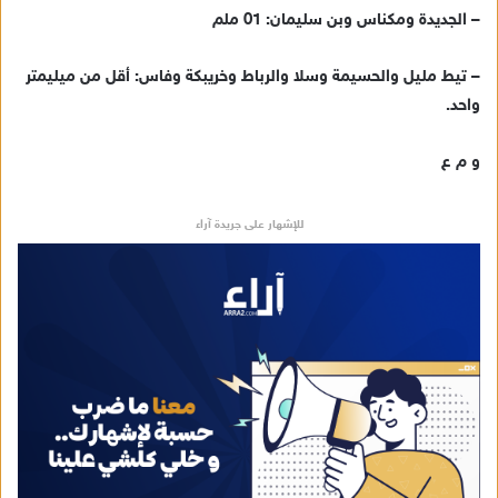
– الجديدة ومكناس وبن سليمان: 01 ملم
– تيط مليل والحسيمة وسلا والرباط وخريبكة وفاس: أقل من ميليمتر
واحد.
و م ع
للإشهار على جريدة آراء