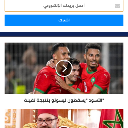
أ
د
خ
ل
ب
ر
ي
د
ك
ا
ل
إ
ل
ك
ت
ر
و
ن
ي
"الأسود "يسقطون ليسوتو بنتيجة ثقيلة