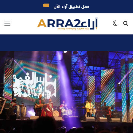
حمل تطبيق آراء الآن
بحث
الوضع
الق
عن
المظلم