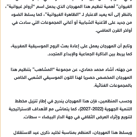
الغيوان” أهمية تنظيم هذا المهرجان الذي يحمل اسم “أرواح غيوانية”،
بالنظر إلى أنه يعيد الاعتبار لـ “الظاهرة الغيوانية”، كما يسلط الضوء
من جديد على الأغنية الشبابية أو أغاني المجموعات التي سادت في
أواخر القرن الماضي.
وتابع أن المهرجان يعمل على إعادة بعث الروح الموسيقية المغربية،
كما يربط بين الذاكرة الجماعية والإبداع المتجدد.
من جهته، أشاد محمد حمادي، عن مجموعة “المشاهب” بتنظيم هذا
المهرجان المخصص حصريا لهذا اللون الموسيقي الشعبي الخاص
بالمجموعات الغنائية.
وحسب المنظمين، فإن هذا المهرجان يندرج في إطار تنزيل مخطط
التنمية الجهوية (2022-2027)، كما يتماشى مع الأهداف الاستراتيجية
لتنويع وإثراء العرض الثقافي في جهة الدار البيضاء – سطات.
ويسلط هذا المهرجان، المنظم بمناسبة تخليد ذكرى عيد الاستقلال