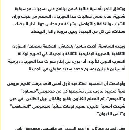
ي
ويتعلق الأمر بأمسية غنائية ضمن برنامج غني بسهرات موسيقية
د
شعبية، تقام ضمن فعاليات هذا المهرجان، المنظم من طرف وزارة
ا
الشباب والثقافة والتواصل، بشراكة مع مجلس جهة الدار البيضاء –
إ
سطات، في كل من الجديدة وعين حرودة والدار البيضاء.
ل
ك
ت
وبهذه المناسبة، أكدت سامية بلبكباش، المكلفة بمصلحة الشؤون
ر
الثقافية بالمديرية الإقليمية للثقافة بالجديدة، في تصريح لوكالة
و
المغرب العربي للأنباء، أنه جرى، في إطار فقرات هذا المهرجان، برمجة
ن
أمسيتين فنيتين بمسرح محمد سعيد عفيفي في الجديدة.
ي
ا
وأوضحت أن الأمسية الافتتاحية لأول أمس الأحد عرفت تقديم عروض
فنية متميزة تناوب على تنشيطها كل من مجموعتي”مسناوة”
و”الدرهم”، ثم المعلم الكناوي باقبو والفنان نبيل الخالدي، في حين
شهدت أمسية الاثنين، تقديم لوحات غنائية لمجموعتي “المشاهب”
و”ناس الغيوان”.
وفي تصريح مماثل، أبرز عمر السيد، أحد مؤسسي مجموعة “ناس