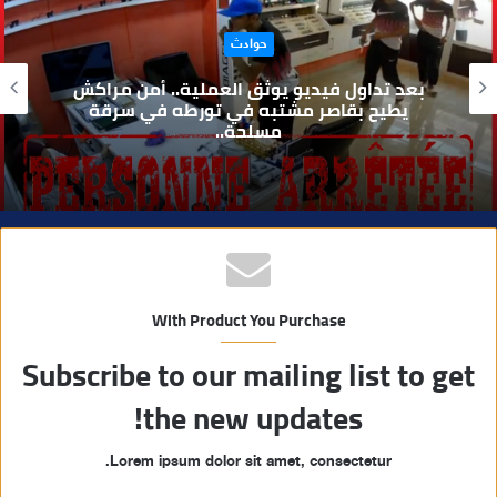
ا
حوادث
ل
و
بعد تداول فيديو يوثق العملية.. أمن مراكش
ي
يطيح بقاصر مشتبه في تورطه في سرقة
مسلحة..
ب
With Product You Purchase
Subscribe to our mailing list to get
the new updates!
Lorem ipsum dolor sit amet, consectetur.