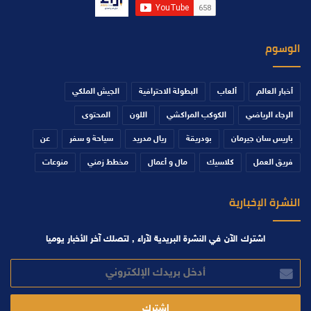
الوسوم
أخبار العالم
ألعاب
البطولة الاحترافية
الجيش الملكي
الرجاء الرياضي
الكوكب المراكشي
اللون
المحتوى
باريس سان جيرمان
بودريقة
ريال مدريد
سياحة و سفر
عن
فريق العمل
كلاسيك
مال و أعمال
مخطط زمني
منوعات
النشرة الإخبارية
اشترك الآن في النشرة البريدية لآراء , لتصلك آخر الأخبار يوميا
أدخل
بريدك
الإلكتروني