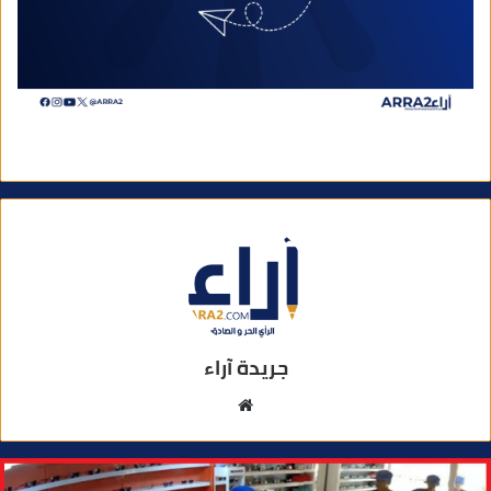
جريدة آراء
م
و
ق
ع