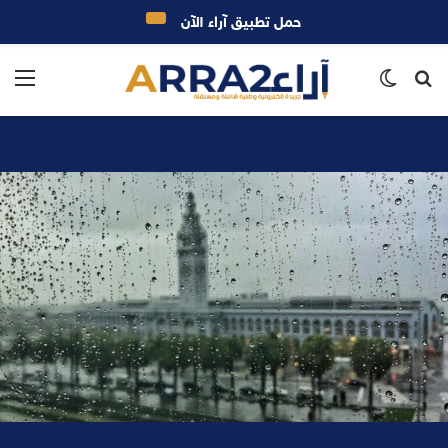
حمل تطبيق آراء الآن
بحث
الوضع
الق
عن
المظلم