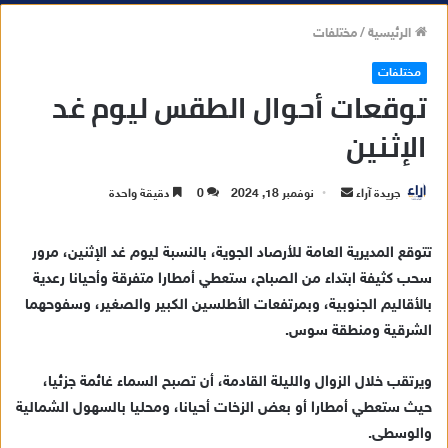
الرئيسية
/
مختلفات
مختلفات
توقعات أحوال الطقس ليوم غد
الإثنين
جريدة آراء
أ
نوفمبر 18, 2024
0
دقيقة واحدة
ر
س
تتوقع المديرية العامة للأرصاد الجوية، بالنسبة ليوم غد الإثنين، مرور
ل
سحب كثيفة ابتداء من الصباح، ستعطي أمطارا متفرقة وأحيانا رعدية
ب
بالأقاليم الجنوبية، وبمرتفعات الأطلسين الكبير والصغير، وسفوحهما
ر
الشرقية ومنطقة سوس.
ي
د
ويرتقب خلال الزوال والليلة القادمة، أن تصبح السماء غائمة جزئيا،
ا
حيث ستعطي أمطارا أو بعض الزخات أحيانا، ومحليا بالسهول الشمالية
إ
والوسطى.
ل