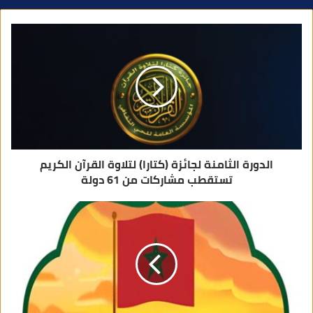
د
ك
ا
ل
إ
ل
ك
ت
ر
و
ن
ي
الدورة الثامنة لجائزة (كتارا) لتلاوة القرآن الكريم
تستقطب مشاركات من 61 دولة