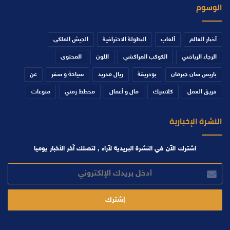
الوسوم
أخبار العالم
ألعاب
البطولة الاحترافية
الجيش الملكي
الرجاء الرياضي
الكوكب المراكشي
اللون
المحتوى
باريس سان جيرمان
بودريقة
ريال مدريد
سياحة و سفر
عن
فريق العمل
كلاسيك
مال و أعمال
مخطط زمني
منوعات
النشرة الإخبارية
اشترك الآن في النشرة البريدية لآراء , لتصلك آخر الأخبار يوميا
أدخل
بريدك
الإلكتروني