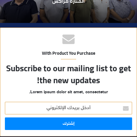
مسلحة..
With Product You Purchase
Subscribe to our mailing list to get
the new updates!
Lorem ipsum dolor sit amet, consectetur.
أ
د
خ
ل
ب
ر
ي