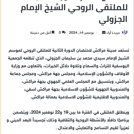
للملتقى الروحي الشيخ الإمام
الجزولي
جريدة آراء
أ
نوفمبر 14, 2024
0
أقل من دقيقة
ر
س
تستعد مدينة مراكش لاحتضان الدورة الثانية للملتقى الروحي لموسم
ل
الشيخ الإمام سيدي محمد بن سليمان الجزولي، الذي تنظمه الجمعية
ب
اليوسفية للتراث والسماع وتلاوة دلائل الخيرات، بالتعاون مع وزارة
ر
الأوقاف والشؤون الإسلامية، ومجلس جهة مراكش، ومجلس جماعة
ي
مراكش، وبتنسيق مع المجلس العلمي الجهوي بجهة مراكش،
د
والمندوبية الجهوية للشؤون الاسلامية بجهة مراكش اسفي،
ا
والمندوبية الاقليمية للشؤون الاسلامية بعمالة مراكش.
إ
ل
ك
وينطلق الملتقى في الفترة ما بين 19 و22 نوفمبر 2024، ويتضمن
ت
برنامجًا حافلًا بالأنشطة الروحية والثقافية وذلك تجسيداً للبعد الديني و
ر
تعزيزاً لقيم التسامح والتعايش والاعتدال .
و