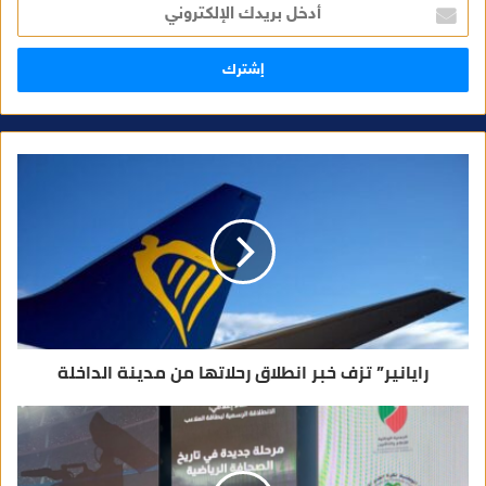
أ
د
خ
ل
ب
ر
ي
د
ك
ا
ل
إ
ل
ك
ت
ر
و
ن
ي
رايانير” تزف خبر انطلاق رحلاتها من مدينة الداخلة