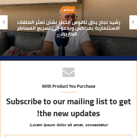
ا
سياسة
ل
و
الأمين الجهوي طارق حنيش وقيادات “الأصالة
ي
والمعاصرة” يدشنون مقراً جديداً للحزب بتراب
المنارة مراكش
ب
With Product You Purchase
Subscribe to our mailing list to get
the new updates!
Lorem ipsum dolor sit amet, consectetur.