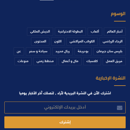
الوسوم
أخبار العالم
ألعاب
البطولة الاحترافية
الجيش الملكي
الرجاء الرياضي
الكوكب المراكشي
اللون
المحتوى
باريس سان جيرمان
بودريقة
ريال مدريد
سياحة و سفر
عن
فريق العمل
كلاسيك
مال و أعمال
مخطط زمني
منوعات
النشرة الإخبارية
اشترك الآن في النشرة البريدية لآراء , لتصلك آخر الأخبار يوميا
أدخل
بريدك
الإلكتروني