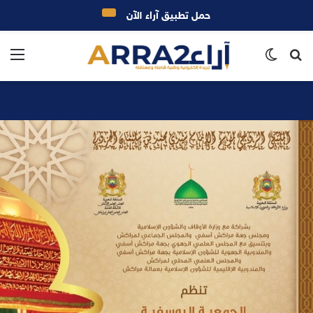
حمل تطبيق آراء الآن
بحث
الوضع
الق
عن
المظلم