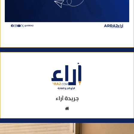
جريدة آراء
م
و
ق
ع