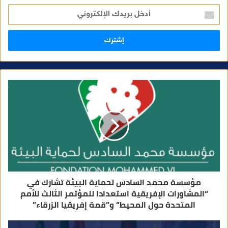
أ
د
خ
ل
ب
ر
ي
د
ك
ا
ل
إ
ل
ك
ت
ر
و
ن
ي
مؤسسة محمد السادس لحماية البيئة تشارك في
“المشاورات الإفريقية استعدادا للمؤتمر الثالث للأمم
المتحدة حول المحيط” و”قمة إفريقيا الزرقاء”