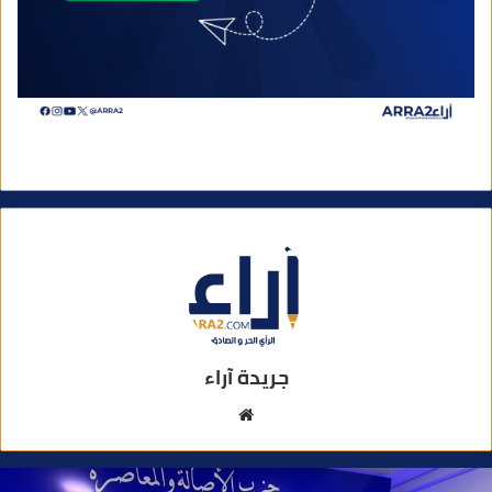
جريدة آراء
م
و
ق