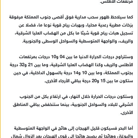
مرتفعات الأطلس.
إ
ل
ك
كما سيلاحظ ظهور سحب مدارية فوق أقصى جنوب المملكة مرفوقة
ت
بزخات مطرية رعدية محليا، وبهبات رياح قوية نوعا ما، فضلا عن
ر
تسجيل هبات رياح قوية شيئا ما بكل من الهضاب العليا الشرقية،
و
والريف، والواجهة المتوسطية والسواحل الوسطى والجنوبية.
ن
ي
وستتراوح درجات الحرارة الدنيا ما بين 04 و10 درجات بمرتفعات
ا
الأطلس والريف وكذا الهضاب العليا الشرقية، وما بين 21 و32 درجة
بجتوب المملكة، وما بين 10 و14 درجة بالسهول الداخلية، في حين
ستكون ما بين 15 و20 درجة بباقي الأرجاء الأخرى.
وستكون درجات الحرارة خلال النهار، في ارتفاع بكل من الجنوب
الشرقي للبلاد والسواحل الجنوبية، بينما ستنخفض بباقي المناطق
الأخرى.
أما البحر فسيكون قليل الهيجان إلى هائج في الواجهة المتوسطية
والبوغاز، وهائجا ثم يصبح هائجا إلى قوي الهيجان بعد الزوال شمال