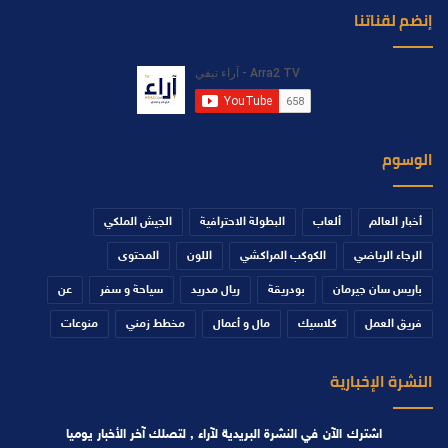
إنضم لقناتنا
الوسوم
أخبار العالم
ألعاب
البطولة الاحترافية
الجيش الملكي
الرجاء الرياضي
الكوكب المراكشي
اللون
المحتوى
باريس سان جيرمان
بودريقة
ريال مدريد
سياحة و سفر
عن
فريق العمل
كلاسيك
مال و أعمال
مخطط زمني
منوعات
النشرة الإخبارية
اشترك الآن في النشرة البريدية لآراء , لتصلك آخر الأخبار يوميا