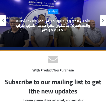
ع
ا
حوادث
ل
و
بعد تداول فيديو يوثق العملية.. أمن مراكش
ي
يطيح بقاصر مشتبه في تورطه في سرقة
مسلحة..
ب
With Product You Purchase
Subscribe to our mailing list to get
the new updates!
Lorem ipsum dolor sit amet, consectetur.