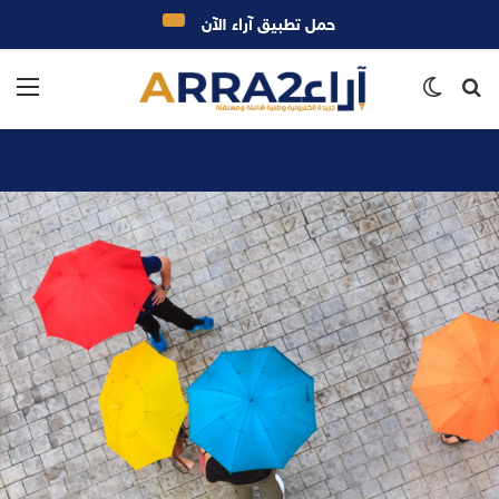
حمل تطبيق آراء الآن
بحث
الوضع
الق
عن
المظلم