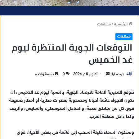
الرئيسية
/
مختلفات
مختلفات
التوقعات الجوية المنتظرة ليوم
غد الخميس
جريدة آراء
أ
أكتوبر 16, 2024
0
دقيقة واحدة
ر
س
تتوقع المديرية العامة للأرصاد الجوية، بالنسبة ليوم غد الخميس، أن
ل
تكون الأجواء غائمة أحيانا ومصحوبة بقطرات مطرية أو أمطار ضعيفة
ب
فوق كل من مناطق طنجة، والساحل المتوسطي، والسايس، والريف
ر
وكذا داخل منطقة الغرب.
ي
د
وستكون السماء قليلة السحب إلى غائمة في بعض الأحيان فوق
ا