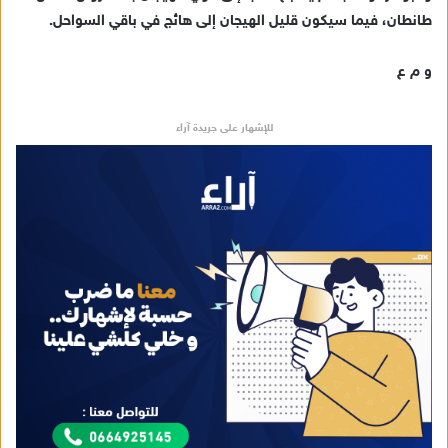
طانطان، فيما سيكون قليل الهيجان إلى هائج في باقي السواحل.
و م ع
للإشهار على جريدة آراء