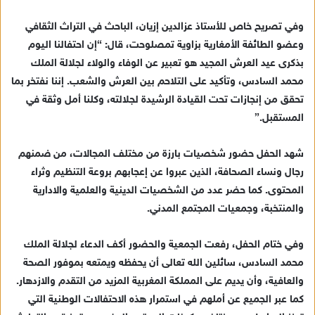
وفي تصريح خاص للأستاذ عزالدين إزيان، الباحث في التراث الثقافي
وعضو الطائفة الأمغارية بزاوية تمصلوحت، قال: “إن احتفالنا اليوم
بذكرى عيد العرش المجيد هو تعبير عن الوفاء والولاء لجلالة الملك
محمد السادس، وتأكيد على التلاحم بين العرش والشعب. إننا نفتخر بما
تحقق من إنجازات تحت القيادة الرشيدة لجلالته، وكلنا أمل وثقة في
المستقبل.”
شهد الحفل حضور شخصيات بارزة من مختلف المجالات، من ضمنهم
رجال ونساء الصحافة، الذين عبروا عن إعجابهم بروعة التنظيم وثراء
المحتوى. كما حضر عدد من الشخصيات الدينية والعلمية والادارية
والمنتخبة، وجمعيات المجتمع المدني.
وفي ختام الحفل، رفعت الجمعية والحضور أكف الدعاء لجلالة الملك
محمد السادس، سائلين الله تعالى أن يحفظه ويمتعه بموفور الصحة
والعافية، وأن يديم على المملكة المغربية المزيد من التقدم والازدهار.
كما عبر الجميع عن أملهم في استمرار هذه الاحتفالات الوطنية التي