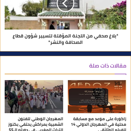
*بلاغ صحفي من اللجنة المؤقتة لتسيير شؤون قطاع
الصحافة والنشر*
مقالات ذات صلة
زاكورة على موعد مع مسابقة
المهرجان الوطني للفنون
محلية في المهرجان الدولي 14
الشعبية بمراكش يحتفي بكنوز
للفيلم الوثائقي
التراث المغربي في دورته الـ55