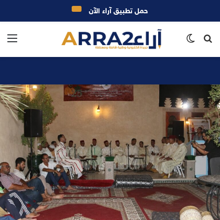
حمل تطبيق آراء الآن
بحث
الوضع
الق
عن
المظلم