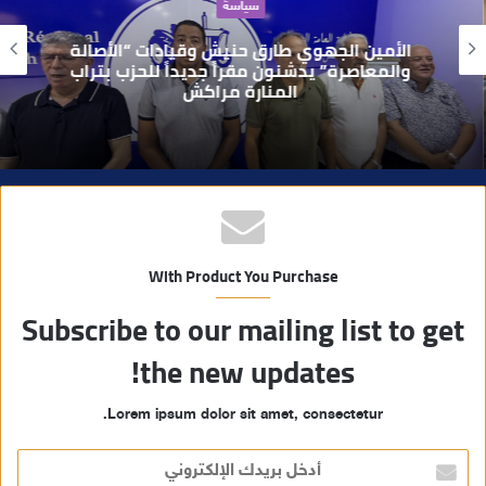
سياسة
ل
و
الأمين الجهوي طارق حنيش وقيادات “الأصالة
ي
والمعاصرة” يدشنون مقراً جديداً للحزب بتراب
المنارة مراكش
ب
With Product You Purchase
Subscribe to our mailing list to get
the new updates!
Lorem ipsum dolor sit amet, consectetur.
أ
د