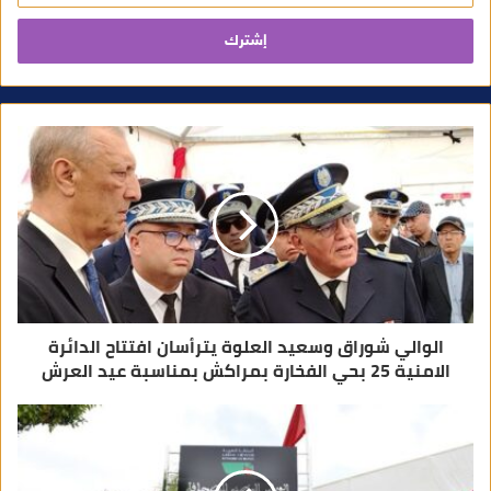
خ
ل
ب
ر
ي
د
ك
ا
ل
إ
ل
ك
ت
ر
و
ن
ي
الوالي شوراق وسعيد العلوة يترأسان افتتاح الدائرة
الامنية 25 بحي الفخارة بمراكش بمناسبة عيد العرش