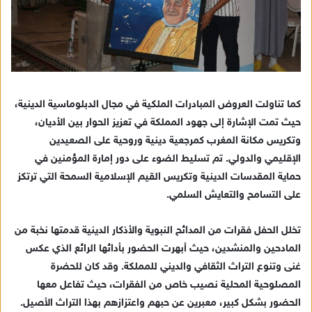
كما تناولت العروض المبادرات الملكية في مجال الدبلوماسية الدينية،
حيث تمت الإشارة إلى جهود المملكة في تعزيز الحوار بين الأديان،
وتكريس مكانة المغرب كمرجعية دينية وروحية على الصعيدين
الإقليمي والدولي. تم تسليط الضوء على دور إمارة المؤمنين في
حماية المقدسات الدينية وتكريس القيم الإسلامية السمحة التي ترتكز
على التسامح والتعايش السلمي.
تخلل الحفل فقرات من المدائح النبوية والأذكار الدينية قدمتها نخبة من
المادحين والمنشدين، حيث أبهرت الحضور بأدائها الرائع الذي عكس
غنى وتنوع التراث الثقافي والديني للمملكة. وقد كان للحضرة
المصلوحية المحلية نصيب خاص من الفقرات، حيث تفاعل معها
الحضور بشكل كبير، معبرين عن حبهم واعتزازهم بهذا التراث الأصيل.