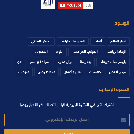
الوسوم
أخبار العالم
ألعاب
البطولة الاحترافية
الجيش الملكي
الرجاء الرياضي
الكوكب المراكشي
اللون
المحتوى
باريس سان جيرمان
بودريقة
ريال مدريد
سياحة و سفر
عن
فريق العمل
كلاسيك
مال و أعمال
مخطط زمني
منوعات
النشرة الإخبارية
اشترك الآن في النشرة البريدية لآراء , لتصلك آخر الأخبار يوميا
أدخل
بريدك
الإلكتروني