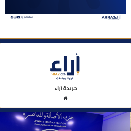
جريدة آراء
م
و
ق
ع
ا