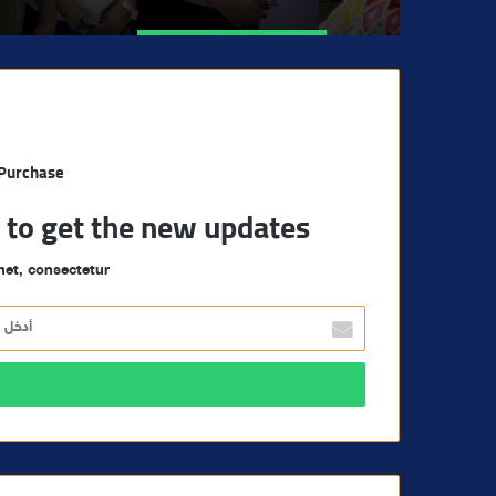
 Purchase
t to get the new updates!
et, consectetur.
أ
د
خ
ل
ب
ر
ي
د
ك
ا
ل