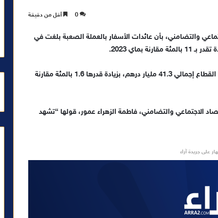
0
أقل من دقيقة
جتماعي والتضامني، بأن عائدات الأسفار بالعملة الصعبة بلغت في
وأوضحت الوزارة، في بلاغ لها، أنه بمتم ماي 2024 حقق القطاع إجمالي 41.3 مليار درهم، بزيادة قدرها 1.6 بالمئة مقارنة
تصاد الاجتماعي والتضامني، فاطمة الزهراء عمور، قولها “تشهد
ار على جريدة آراء