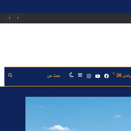
℃
26
فيسبوك
يوتيوب
انستقرام
إضافة
الوضع
بحث
راكش
عمود
المظلم
عن
جانبي