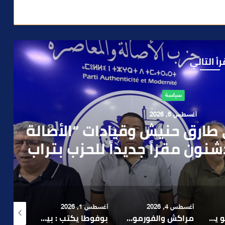
رأ التالي
سياسة
 6, 2026
 حنيش وقيادات “الأصالة
قراً جديداً للحزب بتراب
رة مراكش
أغسطس 4, 2026
أغسطس 1, 2026
أغسطس 6, 2026
بعد تداول فيديو يوثق العملية.. أمن مراكش يطيح بقاصر مشتبه في تورطه في سرقة مسلحة..
مراكش والفورمولا 1.. حلم عالمي توقف في المنعرج الأخير؟
بوفوطا يكتب : بين صمت الحكومة وسباق الانتخابات… هل أصبحت إدارة الأزمات خارج أولويات الفاعلين السياسيين؟