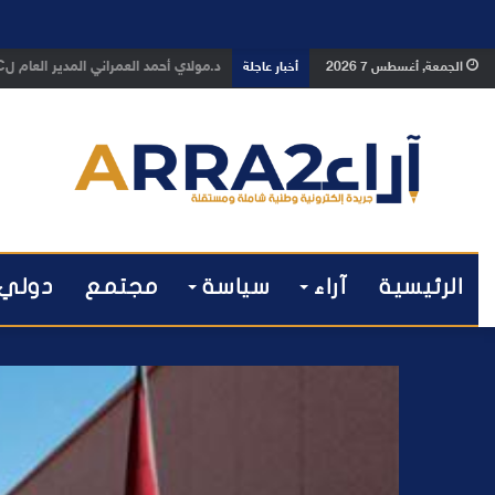
د.مولاي أحمد العمراني المدير العام لHEEC مراكش يهنئ جلالة الملك محمد السادس بمناسبة ذكرى عيد العرش المجيد
الجمعة, أغسطس 7 2026
أخبار عاجلة
الرئيسية
آراء
سياسة
مجتمع
دولي