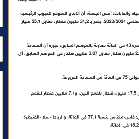
مياه والغابات، أمس الجمعة، أن الإنتاج المتوقع للحبوب الرئيسية
(القمح اللين والقمح الصلب والشعير)، برسم الموسم الفلاحي 2023/2024، يقدر بـ 31,2 مليون قنطار، مقابل 55,1 مليار
وأوضحت الوزارة في بلاغ لها، أن الأمر يتعلق بانخفاض قدره 43 في المائة مقارنة بالموسم السابق، مبرزة أن المساحة
المزروعة بالحبوب الرئيسية برسم هذا الموسم بلغت 2.47 مليون هكتار مقابل 3.67 ملايين هكتار في الموسم السابق، أي
وحسب النوع، أفاد المصدر ذاته بأن هذا الإنتاج يتوزع بين 17,5 مليون قنطار للقمح اللين، و7,1 ملايين قنطار للقمح
وتساهم ثلاث جهات في 83 في المائة من الإنتاج الوطني: فاس-مكناس بنسبة 37.1 في المائة، والرباط -سلا -القنيطرة