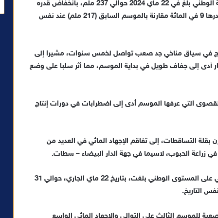
من جهة أخرى، أكد البلاغ أن متوسط التساقطات المطرية الوطني بلغ في 22 ماي 2024 حوالي 237 ملم، بانخفاض قدره
31 في المائة مقارنة بموسم عادي (349 ملم)، وبزيادة قدرها 9 في المائة مقارنة بالموسم السابق (217 ملم) عند نفس
لمصدر ذاته أن الموسم الفلاحي 2023-2024 يندرج في سياق مناخي جد صعب تواصل لخمس سنوات، مشيرا إلى
ار أدى إلى جفاف طويل في بداية الموسم، مما أثر سلبا على وضع
يا والقصوى التي عرفها الموسم أدى إلى اضطرابات في دورات إنتاج
رن بقلة التساقطات، إلى تفاقم الإجهاد المائي في العديد من
ي زراعة الحبوب، لاسيما في جهة الدار البيضاء – سطات.
وأفادت الوزارة بأن نسبة ملء السدود للاستخدام الفلاحي على المستوى الوطني بلغت، بتاريخ 22 ماي الجاري، حوالي 31
عبة للموسم الثالث على التوالي والإجهاد المائي الواسع