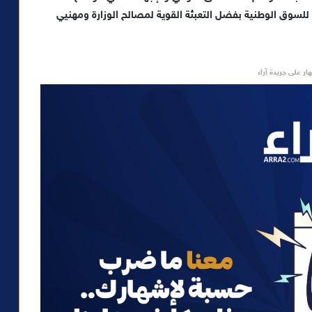
للسوق الوطنية بفضل التعبئة القوية لمصالح الوزارة ومهنيي
ار على جريدة آراء