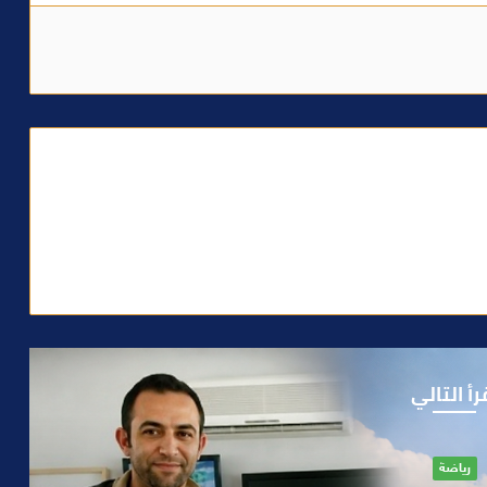
رأ التالي
آراء