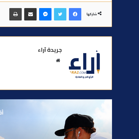
فيسبوك
تويتر
ماسنجر
مشاركة عبر البريد
طباعة
شاركها
جريدة آراء
م
و
ق
ع
ا
ل
و
أق
ي
ب