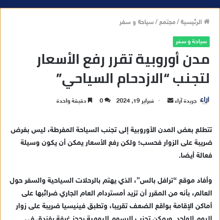
الرئيسية
/
مجتمع
/
سياحة و سفر
سياحة و سفر
مدن أوروبية تقرر رفع الأسعار
لتجنب “الازدحام السياحي”
جريدة آراء
أ
فبراير 19, 2024
0
دقيقة واحدة
ر
س
تتطلع بعض المدن الأوروبية إلى تجنب السياحة المفرطة، ليس بفرض
ل
ضريبة على الزوار فحسب؛ ولكن رفع الأسعار يمكن أن يكون وسيلة
ب
فعالة أيضا.
ر
ي
وأفاد موقع “ترافل بالس”، الذي يهتم بالرحلات السياحية والسفر حول
د
العالم، بأنه من المقرر أن تزيد أمستردام العام الجاري ضرائبها على
ا
أماكن الإقامة بواقع الضعف تقريبا، وتطبق فينيسيا ضريبة على زوار
إ
اليوم الواحد. ويمكن تجنب الرسوم اليومية بحجز غرفة بفندق في
ل