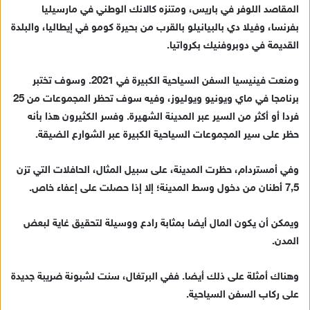
المقاصد اللوفر في باريس، ومتنزه كالانك الوطني في مارسيليا
بفرنسا، وفيلا دي بالبيانيلو بالقرب من بحيرة كومو في إيطاليا، والبلدة
القديمة في دوبروفنيك بكرواتيا.
ومنعت فينيسيا السفن السياحية الكبيرة في 2021. وسوف تختبر
برنامجا في ماي ويونيو ويوليوز، وفيه سوف تحظر المجموعات من 25
فردا أو أكثر من السير عبر المدينة الشهيرة. وفسر الكثيرون هذا بأنه
حظر على سير المجموعات السياحية الكبيرة عبر الشوارع الضيقة.
وفي أمستردام، حظرت المدينة، على سبيل المثال، الحافلات التي تزن
7,5 أطنان من دخول وسط المدينة؛ إلا إذا حصلت على إعفاء خاص.
ويمكن أن يكون المال أيضا بمثابة رادع ووسيلة لتحقيق غاية لبعض
المدن.
وهناك أمثلة على ذلك أيضا. ففي البرتغال، سنت لشبونة ضريبة جديدة
على ركاب السفن السياحية.