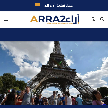
حمل تطبيق آراء الآن
بحث
الوضع
الق
عن
المظلم