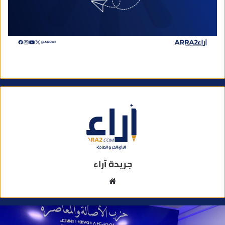
جريدة آراء
م
و
ق
ع