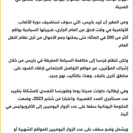
ك
المدينة.
ت
ر
ومن المقرر أن تزيد باريس، التي سوف تستضيف دورة الألعاب
و
الأولمبية في وقت لاحق من العام الجاري، ضريبتها السياحية بواقع
ن
أكثر من 200 في المائة؛ حتى يمكنها جمع الأموال من أجل نظام النقل
ي
العام.
ا
ولكن تتطلع فرنسا إلى مكافحة السياحة المفرطة في باريس من خلال
إشراك المؤثرين، عبر مواقع التواصل الاجتماعي لإلقاء الضوء على
مناطق أخرى بالبلاد. وهذا، بالتأكيد، نهج جديد.
وفي إيطاليا، حاولت مدينتا روما وفلورنسا التصدي للمشكلة بتقييد
عدد مستأجري المدد القصيرة. واعتبارا من شتنبر 2023، وضعت
الحكومة اليونانية سقفا على عدد الزوار اليوميين إلى الأكروبوليس في
أثينا.
ويشمل وضع سقف على عدد الزوار اليوميين للمواقع الشهيرة أو