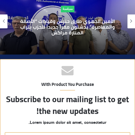
ا
حوادث
ل
و
بعد تداول فيديو يوثق العملية.. أمن مراكش
ي
يطيح بقاصر مشتبه في تورطه في سرقة
مسلحة..
ب
With Product You Purchase
Subscribe to our mailing list to get
the new updates!
Lorem ipsum dolor sit amet, consectetur.
أ