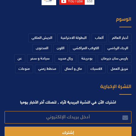
الوسوم
أخبار العالم
ألعاب
البطولة الاحترافية
الجيش الملكي
الرجاء الرياضي
الكوكب المراكشي
اللون
المحتوى
باريس سان جيرمان
بودريقة
ريال مدريد
سياحة و سفر
عن
فريق العمل
كلاسيك
مال و أعمال
مخطط زمني
منوعات
النشرة الإخبارية
اشترك الآن في النشرة البريدية لآراء , لتصلك آخر الأخبار يوميا
أدخل
بريدك
الإلكتروني