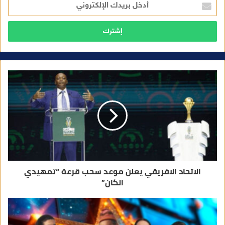
د
خ
ل
ب
ر
ي
د
ك
ا
ل
إ
ل
ك
ت
ر
و
ن
ي
الاتحاد الافريقي يعلن موعد سحب قرعة “تمهيدي
الكان”