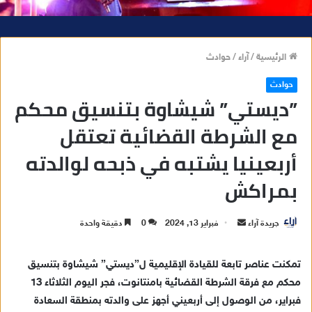
الرئيسية
/
آراء
/
حوادث
حوادث
”ديستي” شيشاوة بتنسيق محكم
مع الشرطة القضائية تعتقل
أربعينيا يشتبه في ذبحه لوالدته
بمراكش
جريدة آراء
أ
فبراير 13, 2024
0
دقيقة واحدة
ر
س
تمكنت عناصر تابعة للقيادة الإقليمية ل”ديستي” شيشاوة بتنسيق
ل
محكم مع فرقة الشرطة القضائية بامنتانوت، فجر اليوم الثلاثاء 13
ب
فبراير، من الوصول إلى أربعيني أجهز على والدته بمنطقة السعادة
ر