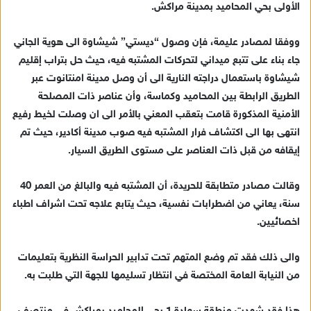
الأولى بحي المحاميد بمدينة مراكش.
ي
د
ووفقا لمصادر عليمة، فإن وصول “ديستي” شيشاوة الى هوية الجاني
ا
جاء بناء على تتبع ميداني لتحركات المشتبه فيه، حيث حل بتراب إقليم
إ
شيشاوة باستعمال دراجته النارية الى أن وصل مدينة امنتانوت عبر
ل
ك
الطريق الرابطة بين المحاميد وكماسة، وأن عناصر ذات المصلحة
ت
الأمنية المذكورة قامت بتعقب المعني بالأمر الى ان وصلت لخيط رفيع
ر
انتهى بها الى اكتشاف فرار المشتبه فيه صوب مدينة أكادير، حيث تم
و
إيقافه من قبل ذات العناصر على مستوى الطريق السيار.
ن
ي
وقالت مصادر متطابقة للحريدة، أن المشتبه فيه والبالغ من العمر 40
ا
سنة، يعاني من اضطرابات نفسية، حيث يتابع علاجه تحت اشراف اطباء
اخصائيين.
والى ذلك فقد تم وضع المتهم تحت تدابير الحراسة النظرية بتعليمات
من النيابة العامة المختصة في انتظار تسليمها للجهة التي طلبت به.