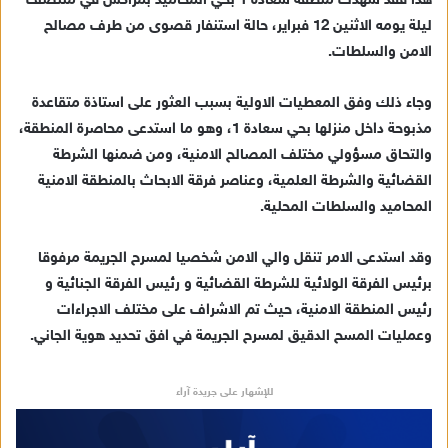
هذا فقد شهدت منطقة سعادة 1 بحي المحاميد بمراكش في منتصف
ليلة يومه الاثنين 12 فبراير، حالة استنفار قصوى من طرف مصالح
الامن والسلطات.
وجاء ذلك وفق المعطيات الاولية بسبب العثور على استاذة متقاعدة
مذبوحة داخل منزلها بحي سعادة 1، وهو ما استدعى محاصرة المنطقة،
والتحاق مسؤولي مختلف المصالح الامنية، ومن ضمنها الشرطة
القضائية والشرطة العلمية، وعناصر فرقة الابحاث بالمنطقة الامنية
المحاميد والسلطات المحلية.
وقد استدعى الامر تنقل والي الامن شخصيا لمسرح الجريمة مرفوقا
برئيس الفرقة الولائية للشرطة القضائية و رئيس الفرقة الجنائية و
رئيس المنطقة الامنية، حيث تم الاشراف على مختلف الاجراءات
وعمليات المسح الدقيق لمسرح الجريمة في افق تحديد هوية الجاني.
للإشهار على جريدة آراء