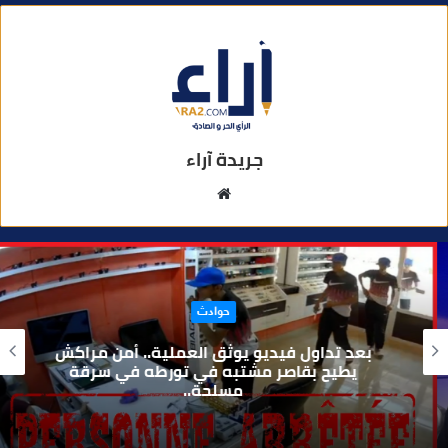
جريدة آراء
م
و
ق
ع
ا
حوادث
ل
و
بعد تداول فيديو يوثق العملية.. أمن مراكش
ي
يطيح بقاصر مشتبه في تورطه في سرقة
مسلحة..
ب