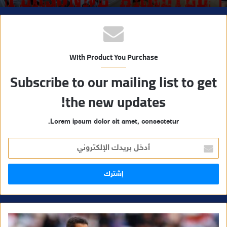
With Product You Purchase
Subscribe to our mailing list to get
the new updates!
Lorem ipsum dolor sit amet, consectetur.
أ
د
خ
ل
ب
ر
ي
د
ك
ا
ل