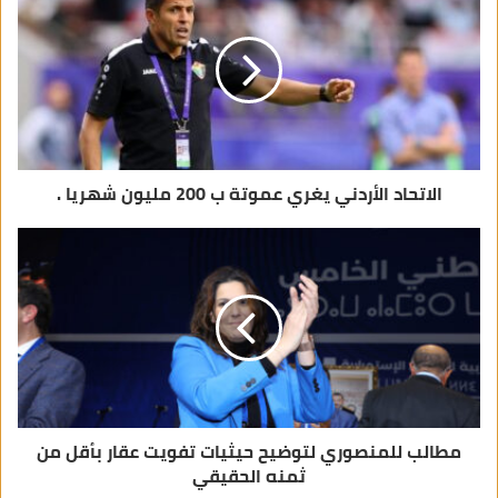
إ
ل
ك
ت
ر
و
ن
ي
الاتحاد الأردني يغري عموتة ب 200 مليون شهريا .
مطالب للمنصوري لتوضيح حيثيات تفويت عقار بأقل من
ثمنه الحقيقي