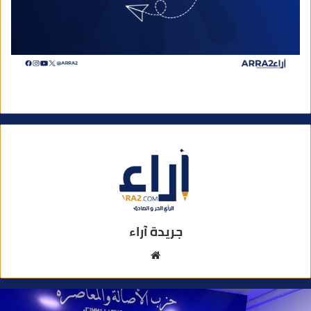
جريدة آراء
م
و
ق
ع