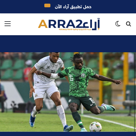
حمل تطبيق آراء الآن
بحث
الوضع
الق
عن
المظلم