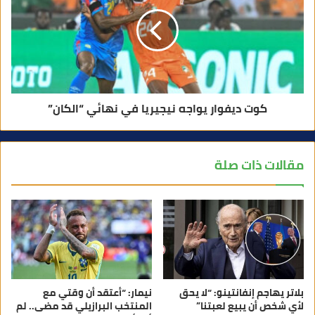
كوت ديفوار يواجه نيجيريا في نهائي “الكان”
مقالات ذات صلة
بلاتر يهاجم إنفانتينو: “لا يحق
نيمار: “أعتقد أن وقتي مع
لأي شخص أن يبيع لعبتنا”
المنتخب البرازيلي قد مضى.. لم