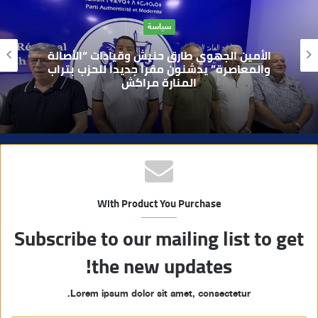
ا
حوادث
ل
و
بعد تداول فيديو يوثق العملية.. أمن مراكش
ي
يطيح بقاصر مشتبه في تورطه في سرقة
مسلحة..
ب
With Product You Purchase
Subscribe to our mailing list to get
the new updates!
Lorem ipsum dolor sit amet, consectetur.