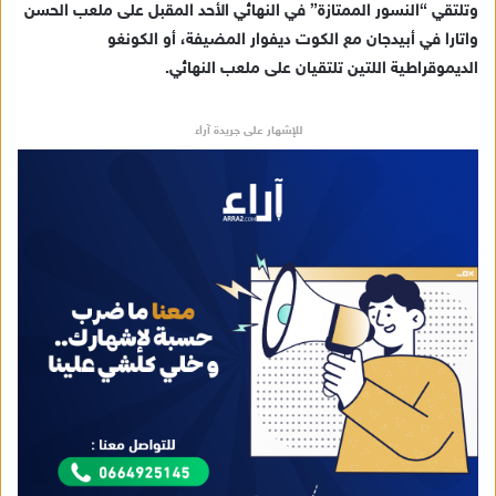
ت
وتلتقي “النسور الممتازة” في النهائي الأحد المقبل على ملعب الحسن
ر
واتارا في أبيدجان مع الكوت ديفوار المضيفة، أو الكونغو
و
الديموقراطية اللتين تلتقيان على ملعب النهائي.
ن
ي
للإشهار على جريدة آراء
ا