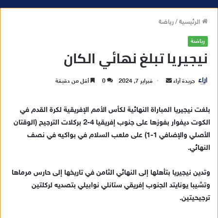
الرئيسية
/
رياضة
رياضة
نيجيريا تبلغ نهائي الكان
جريدة آراء
أ
فبراير 7, 2024
0
أقل من دقيقة
ر
س
بلغت نيجيريا المباراة النهائية لكأس الأمم الإفريقية لكرة القدم في
ل
الكوت ديفوار بفوزها على جنوب إفريقيا 4-2 بركلات الترجيح (الوقتان
ب
الأصلي والإضافي 1-1) على ملعب السلام في بواكيه في نصف
ر
النهائي.
ي
د
وتدين نيجيريا بتأهلها إلى النهائي الثامن في تاريخها إلى حارس مرماها
ا
وتشيبا يونايتد الجنوب إفريقي ستانلي نوابيلي بتصديه لركلتين
إ
ترجيحيتين.
ل
ك