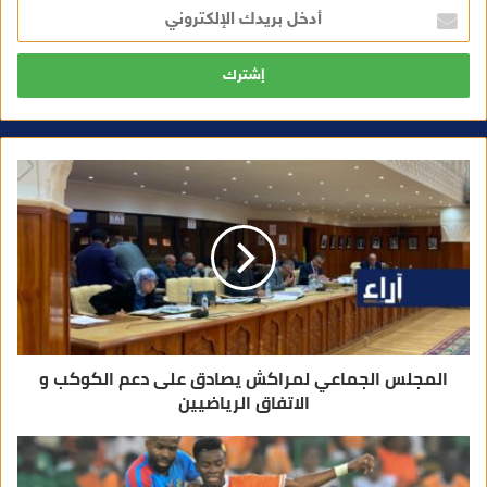
أ
د
خ
ل
ب
ر
ي
د
ك
ا
ل
إ
ل
ك
ت
ر
و
ن
ي
المجلس الجماعي لمراكش يصادق على دعم الكوكب و
الاتفاق الرياضيين