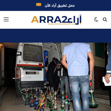
حمل تطبيق آراء الآن
بحث
الوضع
الق
عن
المظلم