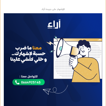
إ
ل
للإشهار على جريدة آراء
ك
ت
ر
و
ن
ي
ا