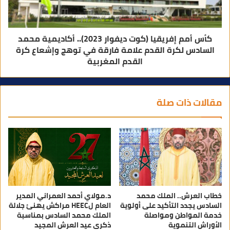
كأس أمم إفريقيا (كوت ديفوار 2023).. أكاديمية محمد
السادس لكرة القدم علامة فارقة في توهج وإشعاع كرة
القدم المغربية
مقالات ذات صلة
خطاب العرش.. الملك محمد
د.مولاي أحمد العمراني المدير
السادس يجدد التأكيد على أولوية
العام لHEEC مراكش يهنئ جلالة
خدمة المواطن ومواصلة
الملك محمد السادس بمناسبة
الأوراش التنموية
ذكرى عيد العرش المجيد