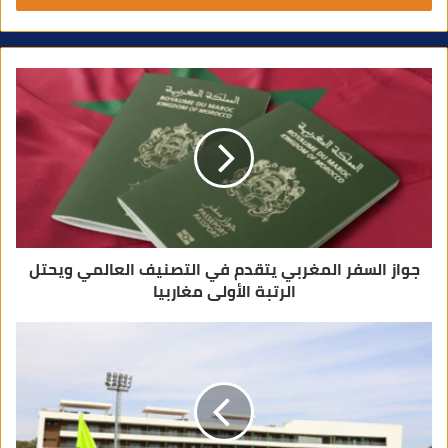
ر
ي
د
ك
ا
ل
إ
ل
ك
ت
ر
و
ن
ي
جواز السفر المغربي يتقدم في التصنيف العالمي ويحتل
الرتبة الأولى مغاربيا