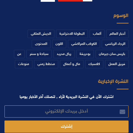
الوسوم
أخبار العالم
ألعاب
البطولة الاحترافية
الجيش الملكي
الرجاء الرياضي
الكوكب المراكشي
اللون
المحتوى
باريس سان جيرمان
بودريقة
ريال مدريد
سياحة و سفر
عن
فريق العمل
كلاسيك
مال و أعمال
مخطط زمني
منوعات
النشرة الإخبارية
اشترك الآن في النشرة البريدية لآراء , لتصلك آخر الأخبار يوميا
أدخل
بريدك
الإلكتروني