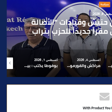
حوادث
 4, 2026
العملية.. أمن مراكش يطيح
رطه في سرقة مسلحة..
أغسطس 1, 2026
أغسطس 6, 2026
أغسطس 6, 2026
لا 1.. حلم عالمي توقف في المنعرج الأخير؟
بوفوطا يكتب : بين صمت الحكومة وسباق الانتخابات… هل أصبحت إدارة الأزمات خارج أولويات الفاعلين السياسيين؟
رشيد نجاح يدق ناقوس الخطر بشأن تعثر الملفات الاستثمارية بمراكش ويدعو إلى تسريع المساطر الإدارية..
With Product You