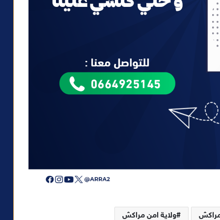
راكش
ولاية امن مراكش