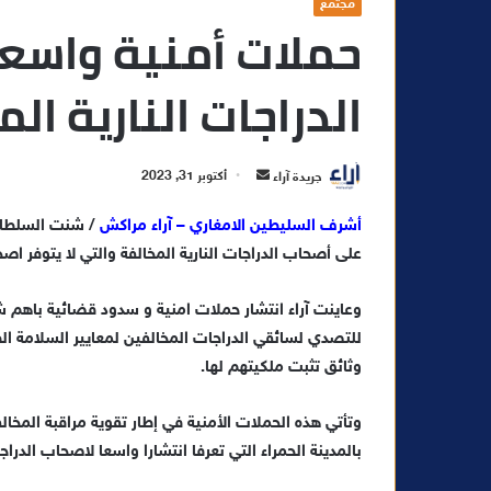
مجتمع
حملات أمنية واسع
الدراجات النارية ال
أ
جريدة آراء
أكتوبر 31, 2023
ر
أشرف السليطين الامغاري – آراء مراكش
/ شنت السلطات
س
على أصحاب الدراجات النارية المخالفة والتي لا يتوفر اصحا
ل
ب
ر
وعاينت آراء انتشار حملات امنية و سدود قضائية باهم ش
ي
للتصدي لسائقي الدراجات المخالفين لمعايير السلامة الط
د
وثائق تثبت ملكيتهم لها.
ا
إ
وتأتي هذه الحملات الأمنية في إطار تقوية مراقبة المخ
ل
بالمدينة الحمراء التي تعرفا انتشارا واسعا لاصحاب الدراجا
ك