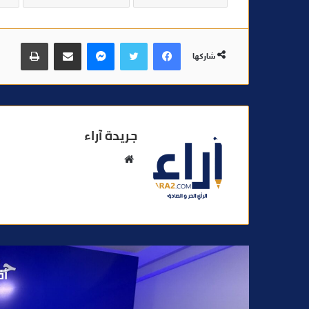
فيسبوك
تويتر
ماسنجر
مشاركة عبر البريد
طباعة
شاركها
جريدة آراء
م
و
ق
ع
ا
ل
و
أق
ي
ب