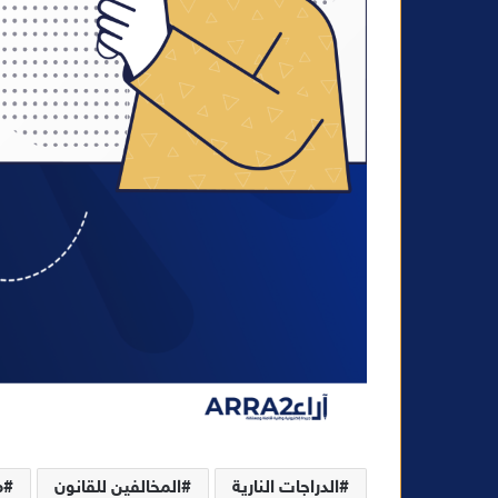
الدراجات النارية
المخالفين للقانون
م