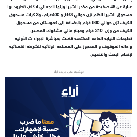
د
عبارة عن 48 صفيحة من مخدر الشيرا وزنها الاجمالي 4 كلغ، 5طرود بها
ا
مسحوق الشيرا الخام تزن حوالي 3كلغ و 400غرام، و3 كرات مسحوق
إ
ل
الكيف تزن حوالي 960 غرام بالإضافة إلى كموستان من مسحوق
ك
الكيف من وزن 210 غرام ومبلغ مالي مشكوك المصدر.
ت
تعليمات النيابة العامة المختصة قضت بمباشرة الإجراءات الأولية
ر
وإحالة الموقوف و المحجوز على المصلحة الولائية للشرطة القضائية
و
لإتمام البحث والتقديم.
ن
ي
للإشهار على جريدة آراء
ا