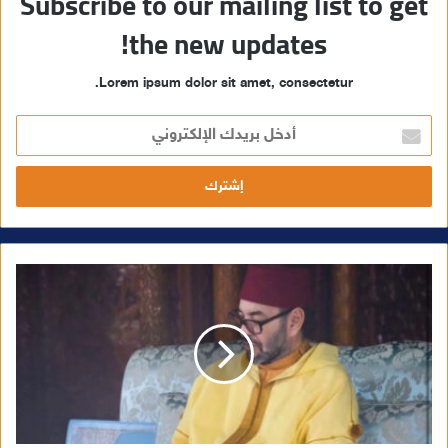
Subscribe to our mailing list to get
the new updates!
Lorem ipsum dolor sit amet, consectetur.
أ
د
خ
ل
ب
ر
ي
د
ك
ا
ل
إ
ل
ك
ت
ر
و
ن
ي