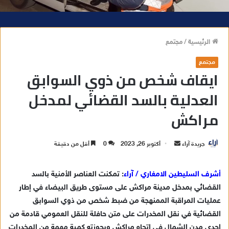
الرئيسية
/
مجتمع
مجتمع
ايقاف شخص من ذوي السوابق
العدلية بالسد القضائي لمدخل
مراكش
جريدة آراء
أ
أكتوبر 26, 2023
0
أقل من دقيقة
ر
س
أشرف السليطين الامغاري / آراء
: تمكنت العناصر الأمنية بالسد
ل
القضائي بمدخل مدينة مراكش على مستوى طريق البيضاء في إطار
ب
عمليات المراقبة الممنهجة من ضبط شخص من ذوي السوابق
ر
القضائية في نقل المخدرات على متن حافلة للنقل العمومي قادمة من
ي
إحدى مدن الشمال في اتجاه مراكش وبحوزته كمية مهمة من المخدرات