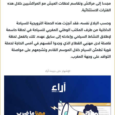
ك
مجددا إلى مراكش وتقاسم لحظات العيش مع المراكشيين خلال هذه
ت
الفترات الاستثنائية.
ر
و
وحسب البلاغ نفسه، فقد أنجزت هذه الحملة الترويجية للسياحة
ن
الداخلية من طرف المكتب الوطني المغربي للسياحة في لحظة حاسمة
ي
لإطلاق النشاط السياحي وإعادته إلى سابق عهده. تلك بالفعل لحظة
ا
فاصلة لدى مهنيي القطاع الذي وجدوا أنفسهم في أمس الحاجة لحملة
قوية تطمئن السياح خلال الموسم القادم وتشجعهم على مواصلة
التوافد على وجهة المغرب.
للإشهار على جريدة آراء