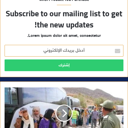
Subscribe to our mailing list to get
the new updates!
Lorem ipsum dolor sit amet, consectetur.
أ
د
خ
ل
ب
ر
ي
د
ك
ا
ل
إ
ل
ك
ت
ر
و
ن