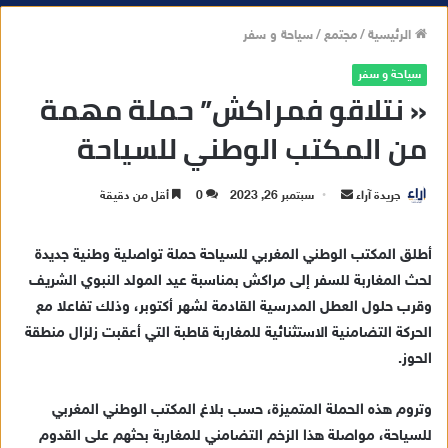
الرئيسية
/
مجتمع
/
سياحة و سفر
سياحة و سفر
« نتلاقو فمراكش” حملة مهمة
من المكتب الوطني للسياحة
جريدة آراء
أ
سبتمبر 26, 2023
0
أقل من دقيقة
ر
س
أطلق المكتب الوطني المغربي للسياحة حملة تواصلية وطنية جديدة
ل
لحث المغاربة للسفر إلى مراكش بمناسبة عيد المولد النبوي الشريف
ب
وقرب حلول العطل المدرسية القادمة لشهر أكتوبر، وذلك تفاعلا مع
ر
الحركة التضامنية الاستثنائية للمغاربة قاطبة التي أعقبت زلزال منطقة
ي
الحوز.
د
ا
وتروم هذه الحملة المتميزة، حسب بلاغ المكتب الوطني المغربي
إ
للسياحة، مواصلة هذا الزخم التضامني للمغاربة بحثهم على القدوم
ل