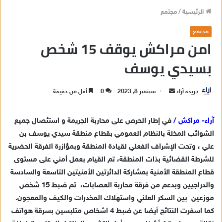
الرئيسية
/
مجتمع
مجتمع
امن مراكش يوقف 15 شخص
بسيدي يوسف
جريدة آراء
أ
سبتمبر 8, 2023
0
أقل من دقيقة
ر
س
آراء- مراكش /
في إطار الحرص على محاربة الجريمة و استئصال جميع
ل
الشوائب المخلة بالنظام العمومي بقطاع منطقة سيدي يوسف بن
ب
علي ، وتحت الإشراف الفعلي لقيادة المنطقة وبمؤازرة الفرقة الحضرية
ر
للشرطة القضائية بذات المنطقة، تم القيام بعمل أمني على مستوى
ي
قطاع المنطقة الأمنية بمشاركة الدائرتين الأمنيتين التاسعة والسادسة
د
والدراجيين وبدعم من فرقة محاربة العصابات، تم ضبط 15 شخص
ا
موزعين بين السكر العلني واستهلاك المخدرات والكيف والمعجون.
إ
ل
كما اسفرت النتائج أيضا عن ضبط 4 اشخاص متلبسين بسرقة هواتف