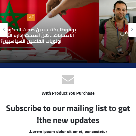
ع
ا
آراء
ل
و
بوفوطا يكتب : بين صمت الحكومة وسباق
ي
الانتخابات… هل أصبحت إدارة الأزمات خارج
أولويات الفاعلين السياسيين؟
ب
With Product You Purchase
Subscribe to our mailing list to get
the new updates!
Lorem ipsum dolor sit amet, consectetur.