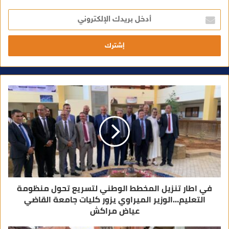
أ
د
خ
ل
ب
ر
ي
د
ك
ا
ل
إ
ل
ك
ت
ر
و
ن
ي
في اطار تنزيل المخطط الوطني لتسريع تحول منظومة
التعليم…الوزير الميراوي يزور كليات جامعة القاضي
عياض مراكش