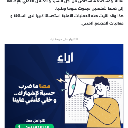
ك
نقالة ومساعدة 4 أشخاص من أجل التشرد والاختلال العقلي بالإضافة
ت
إلى ضبط شخصين مبحوث عنهما وطنيا.
ر
هذا وقد لقيت هذه العمليات الأمنية استحسانا كبيرا لدى الساكنة و
و
فعاليات المجتمع المدني.
ن
ي
للإشهار على جريدة آراء
ا