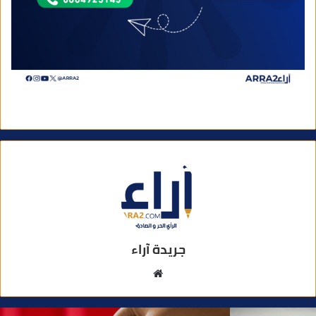
جريدة آراء
م
و
ق