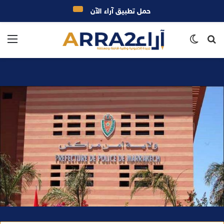
حمل تطبيق آراء الآن
بحث
الوضع
الق
عن
المظلم