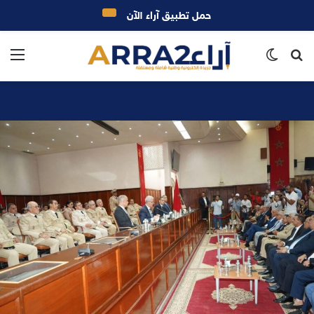
حمل تطبيق آراء الآن
بحث
الوضع
الق
عن
المظلم