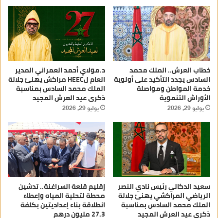
خطاب العرش.. الملك محمد
د.مولاي أحمد العمراني المدير
السادس يجدد التأكيد على أولوية
العام لHEEC مراكش يهنئ جلالة
خدمة المواطن ومواصلة
الملك محمد السادس بمناسبة
الأوراش التنموية
ذكرى عيد العرش المجيد
يوليو 29, 2026
يوليو 29, 2026
سعيد الدكالي رئيس نادي النصر
إقليم قلعة السراغنة.. تدشين
الرياضي المراكشي يهنئ جلالة
محطة لتحلية المياه وإعطاء
الملك محمد السادس بمناسبة
انطلاقة بناء إعداديتين بكلفة
ذكرى عيد العرش المجيد
27.3 مليون درهم