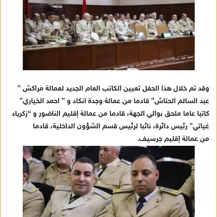
إ
ل
ك
ت
ر
و
ن
ي
وقد تم خلال هذا الحفل تعيين الكاتب العام الجديد لعمالة مراكش ”
ا
عبد السالم الحتاش” قادما من عمالة وجدة انكاد و ” احمد الخياري”
كاتبا عاما ملحق بوالي الجهة، قادما من عمالة إقليم الناضور و “زكرياء
غياتي” رئيس دائرة، نائبا لرئيس قسم الشؤون الداخلية، قادما
من عمالة إقليم جرسيف.