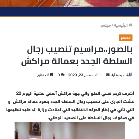
الرئيسية
/
مجتمع
مجتمع
بالصور..مراسيم تنصيب رجال
السلطة الجدد بعمالة مراكش
جريدة آراء
أ
أغسطس 23, 2023
0
2 دقائق
ر
س
أشرف كريم قسي الحلو والي جهة مراكش آسفي عشية اليوم 22
ل
غشت الجاري على تنصيب رجال السلطة الجدد بنفوذ عمالة مراكش و
ب
التي تأتي في إطار الحركة الإنتقالية التي اعتادت وزارة الداخلية تنظيمها
ر
في صفوف رجال السلطة على الصعيد الوطني.
ي
د
ا