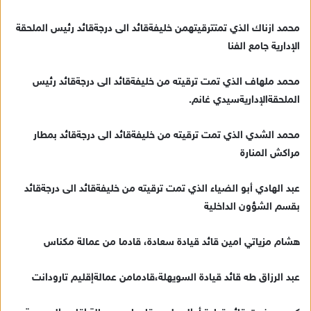
محمد ازناك الذي تمتترقيتهمن خليفةقائد الى درجةقائد رئيس الملحقة
الإدارية جامع الفنا
محمد ملهاف الذي تمت ترقيته من خليفةقائد الى درجةقائد رئيس
الملحقةالإداريةسيدي غانم.
محمد الشدي الذي تمت ترقيته من خليفةقائد الى درجةقائد بمطار
مراكش المنارة
عبد الهادي أبو الضياء الذي تمت ترقيته من خليفةقائد الى درجةقائد
بقسم الشؤون الداخلية
هشام مزياتي امين قائد قيادة سعادة، قادما من عمالة مكناس
عبد الرزاق طه قائد قيادة السويهلة،قادمامن عمالةإقليم تارودانت