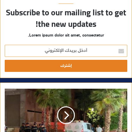
Subscribe to our mailing list to get
the new updates!
Lorem ipsum dolor sit amet, consectetur.
أ
د
خ
ل
ب
ر
ي
د
ك
ا
ل
إ
ل
ك
ت
ر
و
ن