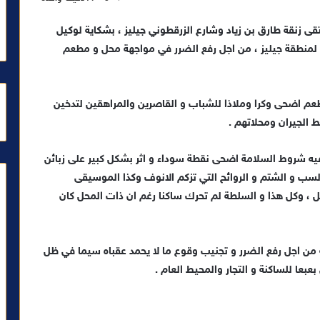
ى زنقة طارق بن زياد وشارع الزرقطوني جيليز ، بشكاية لوكيل
ة لمنطقة جيليز ، من اجل رفع الضرر في مواجهة محل و مطعم
عم اضحى وكرا وملاذا للشباب و القاصرين والمراهقين لتدخين
 الجيران ومحلاتهم .
 فيه شروط السلامة اضحى نقطة سوداء و اثر بشكل كبير على زبائن
السب و الشتم و الروائح التي تزكم الانوف وكذا الموسيقى
ل ، وكل هذا و السلطة لم تحرك ساكنا رغم ان ذات المحل كان
من اجل رفع الضرر و تجنيب وقوع ما لا يحمد عقباه سيما في ظل
عا للساكنة و التجار والمحيط العام .