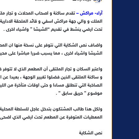
ر
آراء- مراكش –
تقدم ساكنة و اصحاب المحلات و تجار ملتق
س
الملك و والي جهة مراكش اسفي و قائد الملحقة الاداري
ل
ب
تحت ارضي ينشط في تقديم “الشيشا ” واشياء اخرى .
ر
ي
واضاف نص الشكاية التي نتوفر على نسخة منها ان المط
د
الشيشا واشياء اخرى ، مما يسبب ضررا مباشرا على محيط
ا
إ
واعتبر السكان و تجار الملتقى أن المطعم الذي لا تتوفر
ل
و ساكنة الملتقى الذين فضلوا تغيير الوجهة ، بعيدا عن 
ك
الصاخبة التي تنطلق مساءا و حتى اوقات متأخرة من اللي
ت
موضوع ” حريق سابق ” .
ر
و
ولكل هذا طالب المشتكون بتدخل عاجل للسلطة المحلية 
ن
المعطيات المتوفرة عن المطعم تحت ارضي الذي اضحى بعب
ي
ا
نص الشكاية