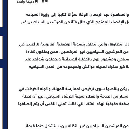
0
دقيقة واحدة
لمعاصرة عبد الرحمان الوفا؛ سؤالا كتابيا إلى وزيرة السياحة
ول الإقصاء الممنهج الذي طال فئة من المرشدين السياحيين غير
ال انتظارها، والتي تتعلق بتسوية الوضعية القانونية للراغبين في
 من المرشدين السياحيين غير المرخصين، ممن يملكون كفاءة
ياحي ومشهود لهم بالكفاءة الميدانية ويحملون شواهد عليا
دة خير سفراء لمدينة مراكش ولمجموعة من المدن السياحية
لم يكن ينقصها سوى ترخيص لممارسة المهنة، ولأجله انخرطت في
ومسار من الخدمة والعطاء لمهنة الارشاد السياحي، غير أن لحظة
م 2 غشت 2023 كانت انتكاسة وصفعة حقيقية لهذه الفئة، التي كانت تمني النفس أن يتم إنصافها
من المرشدين السياحيين غير النظاميين، ستشكل حتما قيمة