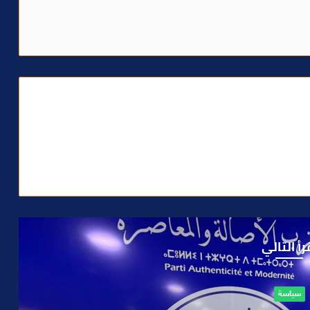
رأ التالي
حوادث