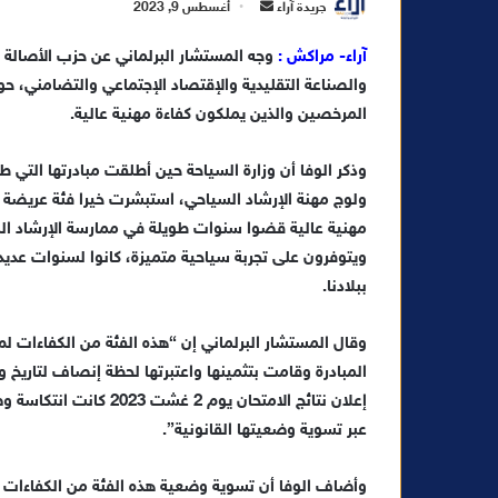
أ
جريدة آراء
أغسطس 9, 2023
ر
آراء- مراكش :
وجه المستشار البرلماني عن حزب الأصالة وا
س
والصناعة التقليدية والإقتصاد الإجتماعي والتضامني، ح
ل
ب
المرخصين والذين يملكون كفاءة مهنية عالية.
ر
ي
وذكر الوفا أن وزارة السياحة حين أطلقت مبادرتها التي ط
د
ولوج مهنة الإرشاد السياحي، استبشرت خيرا فئة عريضة
ا
مهنية عالية قضوا سنوات طويلة في ممارسة الإرشاد الس
إ
ويتوفرون على تجربة سياحية متميزة، كانوا لسنوات عدي
ل
ببلادنا.
ك
ت
وقال المستشار البرلماني إن “هذه الفئة من الكفاءات 
ر
المبادرة وقامت بتثمينها واعتبرتها لحظة إنصاف لتاريخ 
و
إعلان نتائج الامتحان يو
ن
عبر تسوية وضعيتها القانونية”.
ي
ا
وأضاف الوفا أن تسوية وضعية هذه الفئة من الكفاءات 