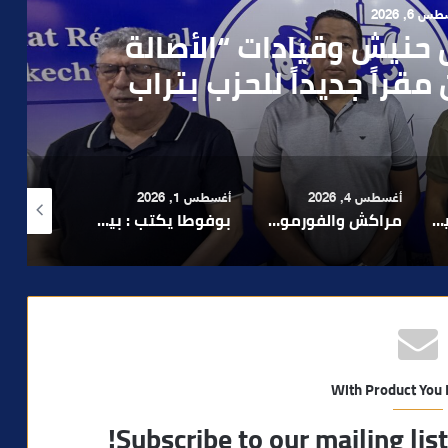
 4, 2026
العملية.. أمن مراكش يطيح
رطه في سرقة مسلحة..
أغسطس 1, 2026
أغسطس 6, 2026
أغسطس 6, 2026
لا 1.. حلم عالمي توقف في المنعرج الأخير؟
بوفوطا يكتب : بين صمت الحكومة وسباق الانتخابات… هل أصبحت إدارة الأزمات خارج أولويات الفاعلين السياسيين؟
رشيد نجاح يدق ناقوس الخطر بشأن تعثر الملفات الاستثمارية بمراكش ويدعو إلى تسريع المساطر الإدارية..
With Product You
Subscribe to our mailing lis