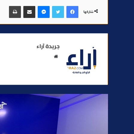
فيسبوك
تويتر
ماسنجر
مشاركة عبر البريد
طباعة
شاركها
جريدة آراء
م
و
ق
ع
ا
ل
و
أق
ي
ب