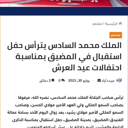
الرئيسية
/
مجتمع
مجتمع
الملك محمد السادس يترأس حفل
استقبال في المضيق بمناسبة
احتفالات عيد العرش
جريدة آراء
أ
يوليو 30, 2023
0
2 دقائق
ر
س
ترأس صاحب الجلالة الملك محمد السادس، نصره الله، مرفوقا
ل
بصاحب السمو الملكي ولي العهد الأمير مولاي الحسن، وصاحب
ب
السمو الملكي الأمير مولاي رشيد، بعد زوال اليوم الأحد بساحة عمالة
ر
الفنيدق-المضيق، بمدينة المضيق، حفل استقبال بمناسبة الذكرى
ي
الرابعة والعشرين لتربع جلالته على عرش أسلافه المنعمين.