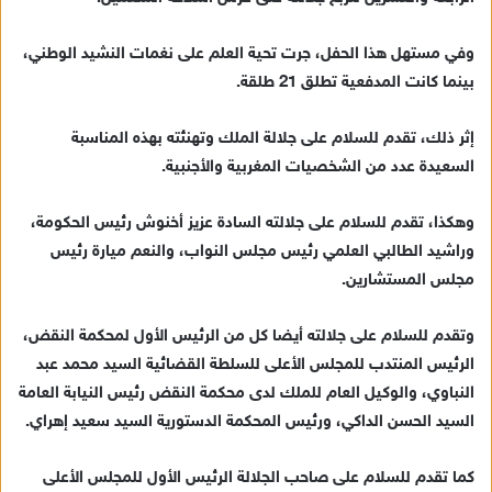
د
ا
وفي مستهل هذا الحفل، جرت تحية العلم على نغمات النشيد الوطني،
إ
بينما كانت المدفعية تطلق 21 طلقة.
ل
ك
ت
إثر ذلك، تقدم للسلام على جلالة الملك وتهنئته بهذه المناسبة
ر
السعيدة عدد من الشخصيات المغربية والأجنبية.
و
ن
وهكذا، تقدم للسلام على جلالته السادة عزيز أخنوش رئيس الحكومة،
ي
وراشيد الطالبي العلمي رئيس مجلس النواب، والنعم ميارة رئيس
ا
مجلس المستشارين.
وتقدم للسلام على جلالته أيضا كل من الرئيس الأول لمحكمة النقض،
الرئيس المنتدب للمجلس الأعلى للسلطة القضائية السيد محمد عبد
النباوي، والوكيل العام للملك لدى محكمة النقض رئيس النيابة العامة
السيد الحسن الداكي، ورئيس المحكمة الدستورية السيد سعيد إهراي.
كما تقدم للسلام على صاحب الجلالة الرئيس الأول للمجلس الأعلى