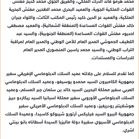
محمد هرمو قائد الدرك الملكي، والفريق الجوي محمد كديح مفتش
القوات الملكية الجوية، والعميد البحري محمد الطحين مفتش البحرية
الملكية، والعميد عز الدين خليد رئيس المكتب الثالث، واللواء جبران
خالد مفتش القوات المساعدة (المنطقة الشمالية)، والعميد مصطفى
احديود مفتش القوات المساعدة (المنطقة الجنوبية)، والسيد عبد
اللطيف الحموشي المدير العام للأمن الوطني والمدير العام لمراقبة
التراب الوطني، والسيد محمد ياسين المنصوري المدير العام
للدراسات والمستندات.
كما تقدم للسلام على جلالته عميد السلك الدبلوماسي الإفريقي سفير
جمهورية الكاميرون السيد محمدو يوسيفو، وعميد السلك الدبلوماسي
العربي سفير مملكة البحرين السيد خالد بن سلمان جبر المسلم، وعميد
السلك الدبلوماسي الأوروبي سفير مملكة اسبانيا السيد ريكاردو دييز
هوشلايتنر رودريغيز، وعميد السلك الدبلوماسي الأمريكي سفير
جمهورية البيرو السيد فيليكس أرتورو شيبوكو كاسيدا، وعميدة السلك
الدبلوماسي الآسيوي سفيرة دولة ماليزيا السيدة أسطاناه بانو بينتي
اشري.