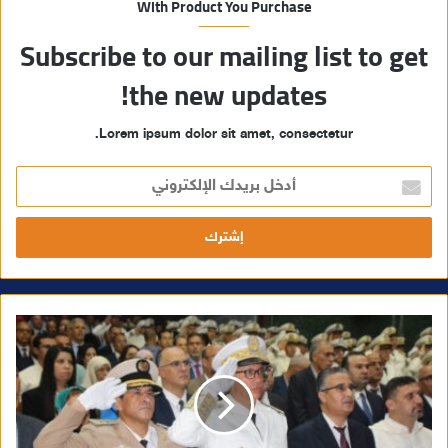
With Product You Purchase
Subscribe to our mailing list to get
the new updates!
Lorem ipsum dolor sit amet, consectetur.
أ
د
خ
ل
ب
ر
ي
د
ك
ا
ل
إ
ل
ك
ت
ر
و
ن