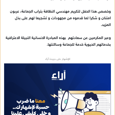
د
ا
وخصص هذا الحفل لتكريم مهندسي النظافة بتراب الجماعة، عربون
إ
امتنان و شكرا لما قدموه من مجهودات و تشجيعا لهم على بذل
ل
المزيد.
ك
ت
ر
وعبر المكرمين عن سعادتهم بهذه المبادرة الانسانية النبيلة الاعترافية
و
بخدماتهم الحيوية خدمة للجماعة وساكنتها.
ن
ي
للإشهار على جريدة آراء
ا