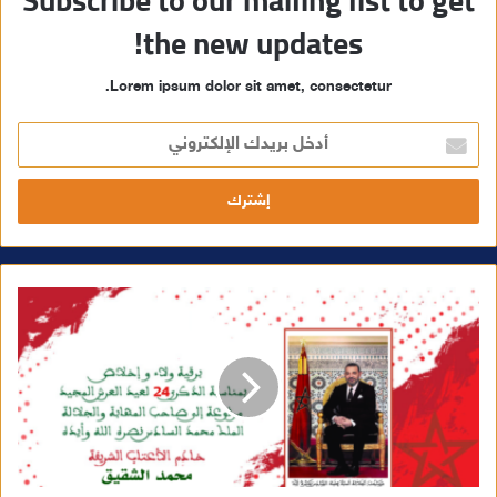
Subscribe to our mailing list to get
the new updates!
Lorem ipsum dolor sit amet, consectetur.
أ
د
خ
ل
ب
ر
ي
د
ك
ا
ل
إ
ل
ك
ت
ر
و
ن
ي