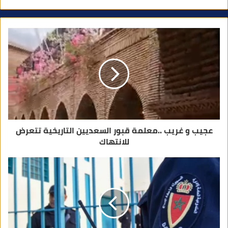
ي
د
ك
ا
ل
إ
ل
ك
ت
ر
و
ن
ي
عجيب و غريب ..معلمة قبور السعديين التاريخية تتعرض
للانتهاك