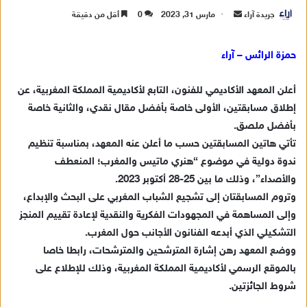
جريدة آراء
أ
مارس 31, 2023
0
أقل من دقيقة
ر
س
حمزة الرائس – آراء
ل
ب
أعلن المعهد الأكاديمي للفنون، التابع لأكاديمية المملكة المغربية، عن
ر
إطلاق مسابقتين، الأولى خاصة بأفضل مقال نقدي، والثانية خاصة
ي
بأفضل ملصق.
د
تأتي هاتين المسابقتين حسب ما أعلن عنه المعهد، بمناسبة تنظيم
ا
ندوة دولية في موضوع “هنري ماتيس والمغرب؛ المنعطف
إ
والأصداء”، وذلك ما بين 25-28 أكتوبر 2023.
ل
ك
وتروم المسابقتان إلى تشجيع الشباب المغربي على البحث والإبداع،
ت
وإلى المساهمة في المجهودات الفكرية والنقدية لإعادة تقييم المنجز
ر
التشكيلي الذي أبدعه الفنانون الأجانب حول المغرب.
و
ووضع المعهد رهن إشارة المترشحين والمترشحات، رابطا خاصا
ن
بالموقع الرسمي لأكاديمية المملكة المغربية، وذلك للإطلاع على
ي
شروط الجائزتين.
ا