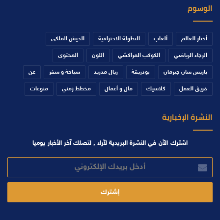
الوسوم
أخبار العالم
ألعاب
البطولة الاحترافية
الجيش الملكي
الرجاء الرياضي
الكوكب المراكشي
اللون
المحتوى
باريس سان جيرمان
بودريقة
ريال مدريد
سياحة و سفر
عن
فريق العمل
كلاسيك
مال و أعمال
مخطط زمني
منوعات
النشرة الإخبارية
اشترك الآن في النشرة البريدية لآراء , لتصلك آخر الأخبار يوميا
أدخل
بريدك
الإلكتروني