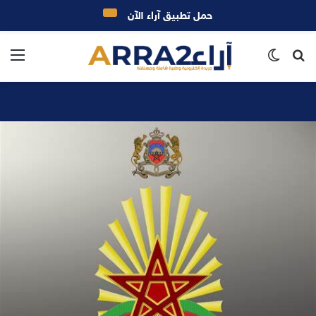
حمل تطبيق آراء الآن
بحث
الوضع
الق
عن
المظلم