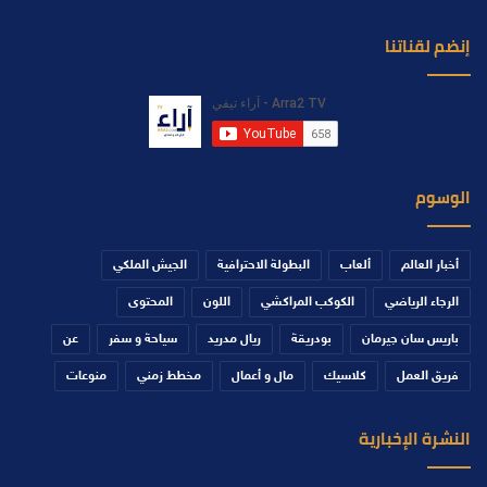
إنضم لقناتنا
الوسوم
أخبار العالم
ألعاب
البطولة الاحترافية
الجيش الملكي
الرجاء الرياضي
الكوكب المراكشي
اللون
المحتوى
باريس سان جيرمان
بودريقة
ريال مدريد
سياحة و سفر
عن
فريق العمل
كلاسيك
مال و أعمال
مخطط زمني
منوعات
النشرة الإخبارية