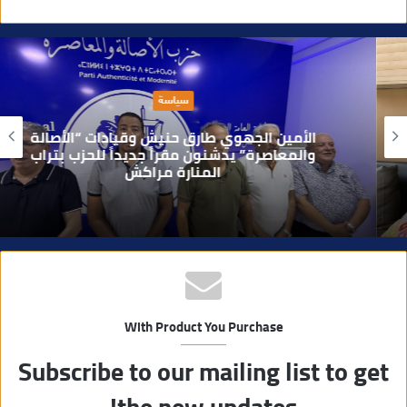
و
ق
ع
ا
سياسة
ل
و
الأمين الجهوي طارق حنيش وقيادات “الأصالة
ي
والمعاصرة” يدشنون مقراً جديداً للحزب بتراب
المنارة مراكش
ب
With Product You Purchase
Subscribe to our mailing list to get