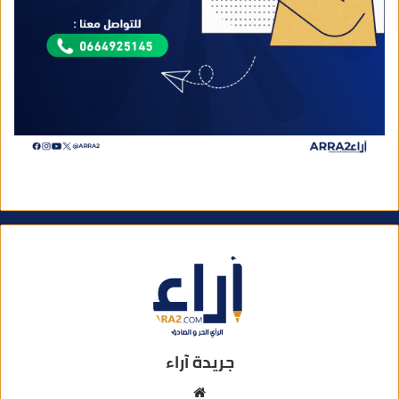
جريدة آراء
م