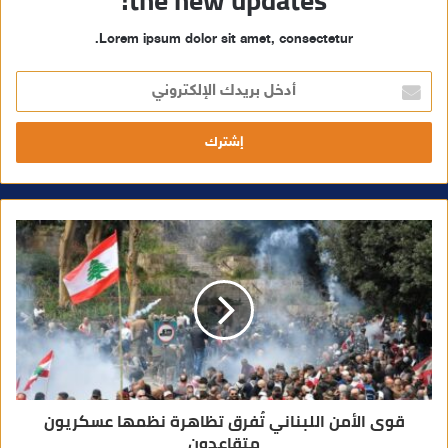
the new updates!
Lorem ipsum dolor sit amet, consectetur.
أ
د
خ
ل
ب
ر
ي
د
ك
ا
ل
إ
ل
ك
ت
ر
و
ن
ي
قوى الأمن اللبناني تُفرق تظاهرة نظمها عسكريون
متقاعدون