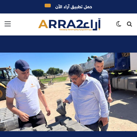
حمل تطبيق آراء الآن
بحث
الوضع
الق
عن
المظلم