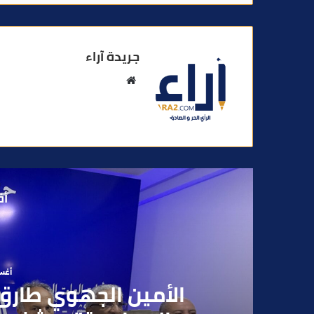
جريدة آراء
م
و
ق
ع
ا
ل
و
أق
ي
ب
أغسطس
بعد تداول فيديو يوثق 