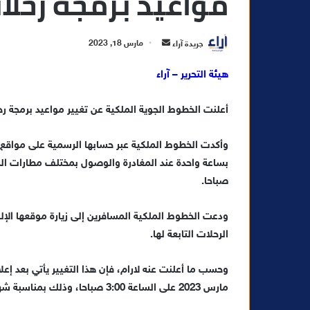
مواعيد برمجة رحلات
أ
جريدة آراء
مارس 18, 2023
ر
هيئة التحرير – آراء
س
ل
أعلنت الخطوط الجوية الملكية عن تغيير مواعيد برمجة رحلاتها بدءا 
ب
ر
ي
وأكدت الخطوط الملكية عبر حسابها الرسمية على مواقع ا
د
ا
صباحا.
إ
ل
ودعت الخطوط الملكية المسافرين إلى زيارة موقعها الإ
ك
الرحلات التابعة لها.
ت
ر
و
مارس 2023 على الساعة 3:00 صباحا، وذلك بمناسبة شهر رمضان الأبرك.
ن
ي