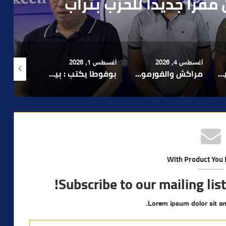
رطه في سرقة مسلحة..
أغسطس 1, 2026
أغسطس 6, 2026
أغسطس 6, 2026
لا 1.. حلم عالمي توقف في المنعرج الأخير؟
بوفوطا يكتب : بين صمت الحكومة وسباق الانتخابات… هل أصبحت إدارة الأزمات خارج أولويات الفاعلين السياسيين؟
رشيد نجاح يدق ناقوس الخطر بشأن تعثر الملفات الاستثمارية بمراكش ويدعو إلى تسريع المساطر الإدارية..
With Product You
Subscribe to our mailing lis
Lorem ipsum dolor sit am