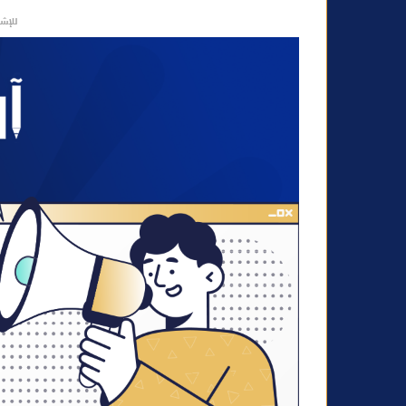
ا
للإشه