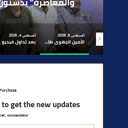
بقاصر مشتبه في تو
 6, 2026
أغسطس 4, 2026
أغسطس 4, 2026
الأمين الجهوي طارق حنيش وقيادات “الأصالة والمعاصرة” يدشنون مقراً جديداً للحزب بتراب المنارة مراكش
بعد تداول فيديو يوثق العملية.. أمن مراكش يطيح بقاصر مشتبه في تورطه في سرقة مسلحة..
مراكش والفورمو
 Purchase
t to get the new updates!
et, consectetur.
أ