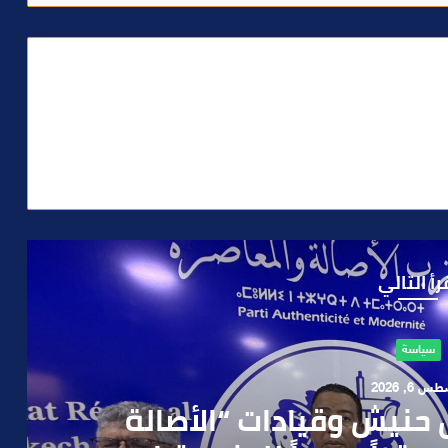
رأ التالي
حوادث
 4, 2026
العملية.. أمن مراكش يطيح