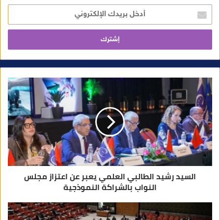
أ
د
خ
ل
ب
ر
ي
د
ك
ا
ل
إ
ل
ك
ت
ر
و
ن
ي
السيد رشيد الطالبي العلمي يعبر عن اعتزاز مجلس
النواب بالشراكة النموذجية