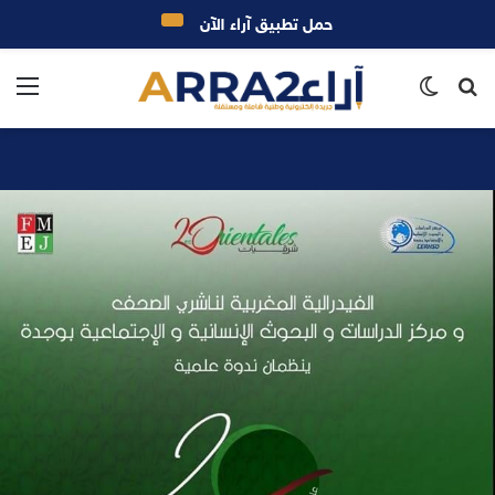
حمل تطبيق آراء الآن
بحث
الوضع
الق
عن
المظلم