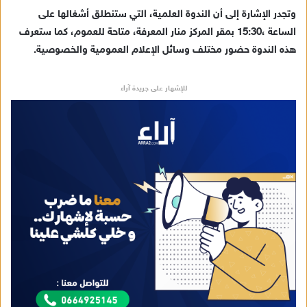
ا
وتجدر الإشارة إلى أن الندوة العلمية، التي ستنطلق أشغالها على
إ
الساعة ،15:30 بمقر المركز منار المعرفة، متاحة للعموم، كما ستعرف
ل
ك
هذه الندوة حضور مختلف وسائل الإعلام العمومية والخصوصية.
ت
ر
للإشهار على جريدة آراء
و
ن
ي
ا