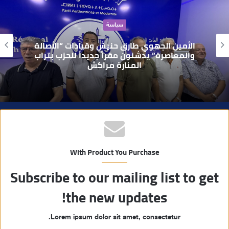
ع
ا
حوادث
ل
و
بعد تداول فيديو يوثق العملية.. أمن مراكش
ي
يطيح بقاصر مشتبه في تورطه في سرقة
مسلحة..
ب
With Product You Purchase
Subscribe to our mailing list to get
the new updates!
Lorem ipsum dolor sit amet, consectetur.