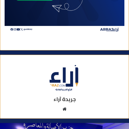
جريدة آراء
م
و
ق