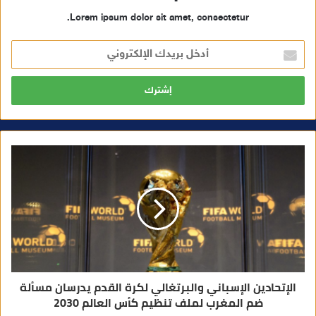
Lorem ipsum dolor sit amet, consectetur.
أ
د
خ
ل
ب
ر
ي
د
ك
ا
ل
إ
ل
ك
ت
ر
و
ن
ي
الإتحادين الإسباني والبرتغالي لكرة القدم يدرسان مسألة
ضم المغرب لملف تنظيم كأس العالم 2030