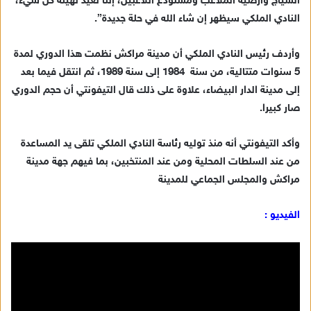
السياج
وأرضية الملاعب ومستودع اللاعبين، إننا نعيد تهيئة كل شيء،
إ
النادي الملكي سيظهر إن شاء الله في حلة جديدة”.
ل
ك
ت
وأردف رئيس النادي الملكي أن مدينة مراكش نظمت هذا الدوري لمدة
ر
5 سنوات متتالية، من
سنة 1984
إلى سنة 1989، ثم انتقل فيما بعد
و
إلى مدينة الدار البيضاء، علاوة على ذلك قال
التيفونتي
أن حجم الدوري
ن
صار كبيرا.
ي
ا
وأكد
التيفونتي
أنه منذ توليه رئاسة النادي الملكي تلقى يد المساعدة
من عند السلطات المحلية ومن عند المنتخبين، بما فيهم جهة مدينة
مراكش والمجلس الجماعي للمدينة
الفيديو :