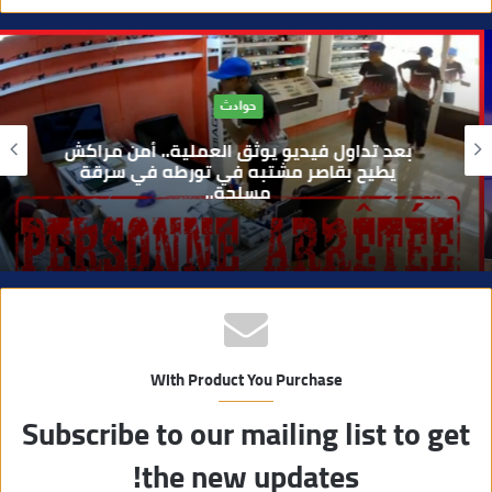
و
ق
ع
ا
حوادث
ل
و
بعد تداول فيديو يوثق العملية.. أمن مراكش
ي
يطيح بقاصر مشتبه في تورطه في سرقة
مسلحة..
ب
With Product You Purchase
Subscribe to our mailing list to get
the new updates!