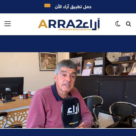
حمل تطبيق آراء الآن
بحث
الوضع
الق
عن
المظلم