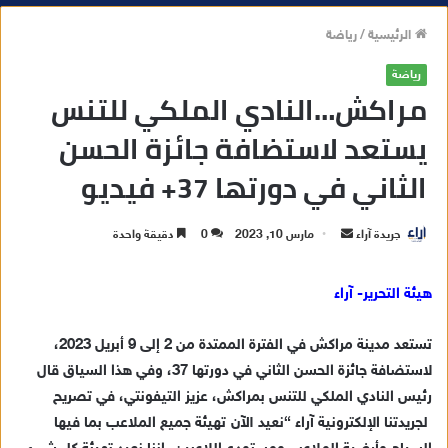
الرئيسية
/
رياضة
رياضة
مراكش…النادي الملكي للتنس
يستعد لاستضافة جائزة الحسن
الثاني في دورتها 37+ فيديو
جريدة آراء
أ
مارس 10, 2023
0
دقيقة واحدة
ر
س
هيئة التحرير- آراء
ل
ب
تستعد مدينة مراكش في الفترة الممتدة من 2 إلى 9 أبريل 2023،
ر
لاستضافة جائزة الحسن الثاني
في دورتها 37
، وفي هذا السياق قال
ي
رئيس النادي الملكي للتنس بمراكش، عزيز
التيفونتي
، في
تصريح
د
لجريدتنا
الإلكترونية آراء “نعيد الآن تهيئة جميع الملاعب بما فيها
ا