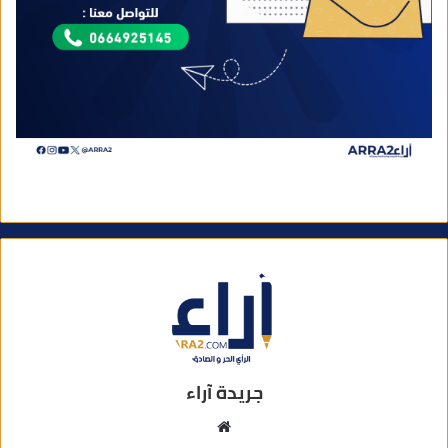
جريدة آراء
م