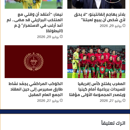
بلاتر يهاجم إنفانتينو: “لا يحق
نيمار: “أعتقد أن وقتي مع
لأي شخص أن يبيع لعبتنا”
المنتخب البرازيلي قد مضى.. لم
أعد أرغب في الاستمرار” خ.م
يوليو 29, 2026
(البطولة)
يوليو 29, 2026
المغرب يفتتح كأس إفريقيا
الكوكب المراكشي يجمّد نشاط
للسيدات برباعية أمام كينيا
طارق سميرس إلى حين انعقاد
ويتصدر المجموعة الأولى مؤقتا
الجمع العام المقبل
يوليو 27, 2026
يوليو 27, 2026
اترك تعليقاً