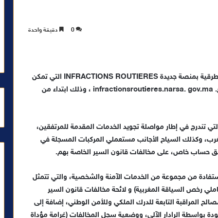
0
دقيقة واحدة
تعززت باقة الخدمات الرقمية للوكالة الوطنية للسلامة الطرقية بمنصة جديدة INFRACTIONS ROUTIERES التي تمكن
من الاطلاع على مخالفات قانون السير وتتبعها عبر موقع. infractionsroutieres.narsa. gov.ma ، وذلك ابتداء من
لتي تندرج في إطار مواصلة تجويد الخدمات المقدمة للمرتفقين،
لمغرب، وكذلك السياح الأجانب مستعملي المركبات المسجلة في
خلق حساب خاص، على مخالفات قانون السير الخاصة بهم.
ستفادة من مجموعة من الخدمات الآمنة والشخصية، والتي تتمثل
ملي رخص السياقة المغربية) و لائحة مخالفات قانون السير
الح المراقبة التابعة للدرك الملكي وللأمن الوطني، إضافة إلى
دة بواسطة الرادار الآلي، ووضعية سجل المخالفات (غرامة مؤداة