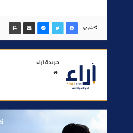
فيسبوك
تويتر
ماسنجر
مشاركة عبر البريد
طباعة
شاركها
جريدة آراء
م
و
ق
ع
ا
ل
و
أق
ي
ب