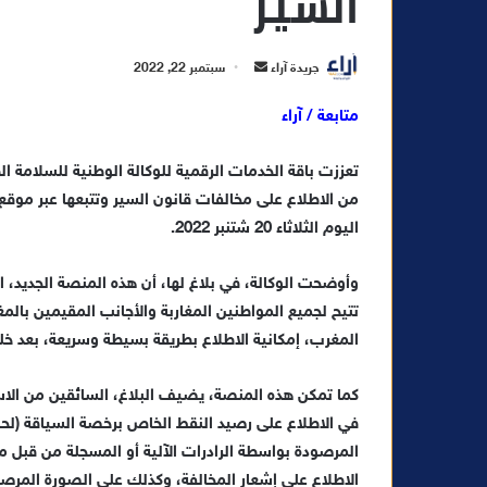
السير
أ
جريدة آراء
سبتمبر 22, 2022
ر
متابعة / آراء
س
ل
ب
ر
ي
اليوم الثلاثاء 20 شتنبر 2022.
د
ا
وأوضحت الوكالة، في بلاغ لها، أن هذه المنصة الجديد، ا
إ
تتيح لجميع المواطنين المغاربة والأجانب المقيمين با
ل
المغرب، إمكانية الاطلاع بطريقة بسيطة وسريعة، بعد 
ك
ت
كما تمكن هذه المنصة، يضيف البلاغ، السائقين من الا
ر
في الاطلاع على رصيد النقط الخاص برخصة السياقة (لحا
و
المرصودة بواسطة الرادرات الآلية أو المسجلة من قبل مص
ن
الاطلاع على إشعار المخالفة، وكذلك على الصورة المرصو
ي