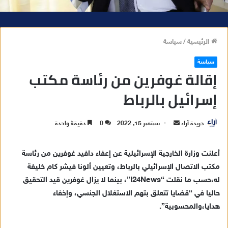
الرئيسية
/
سياسة
سياسة
إقالة غوفرين من رئاسة مكتب
إسرائيل بالرباط
جريدة آراء
أ
سبتمبر 15, 2022
0
دقيقة واحدة
ر
س
أعلنت
وزارة
الخارجية
الإسرائيلية
عن
إعفاء
دافيد
غوفرين
من
رئاسة
ل
مكتب
الاتصال
الإسرائيلي
بالرباط،
وتعيين
ألونا
فيشر
كام
خليفة
ب
له،
حسب
ما
نقلت
“I24News”
،
بينما
لا
يزال
غوفرين
قيد
التحقيق
ر
حاليا
في
“
قضايا
تتعلق
بتهم
الاستغلال
الجنسي،
وإخفاء
ي
هدايا،
والمحسوبية
”.
د
ا