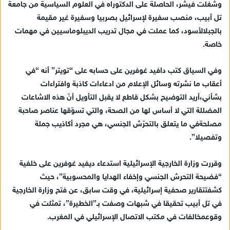
وشغلت
فيشر،
الحاصلة
على
الدكتوراه
في
العلوم
السياسية
من
جامعة
إ
تل
أبيب،
منصب
سفيرة
لإسرائيل
بصربيا
وسفيرة
غير
مقيمة
ل
ك
بالجبل
الأسود،
كما
عملت
في
مجال
تدريب
الديبلوماسيين
في
مهمات
ت
خاصة
.
ر
و
وفي
السياق
كتب
دافيد
غوفرين
على
حسابه
على
“
تويتر
”
أنه
“
في
ن
أعقاب
ما
نشرته
وسائل
الإعلام
من
ادعاءات
كاذبة
وافتراءات
ي
بشأني،
أريد
التوضيح
بشكل
قاطع
لا
يقبل
التأويل
أنّ
هذه
الاشاعات
ا
المضللة
التي
لا
أساس
لها
من
الصحة،
والتي
تسوّقها
عناصر
صاحبة
مصلحة
في
ما
يتعلق
بالتحرّش
الجنسي،
هي
مجرد
أكاذيب
جملة
وتفصيلا
”.
وقررت
وزارة
الخارجية
الإسرائيلية
استدعاء
ديفيد
غوفرين
على
خلفية
“
فضيحة
التحرش
الجنسي
وإخفاء
الهدايا
والمحسوبية
”
،
حيث
كشفت
تقارير
صحفية
إسرائيلية،
في
وقت
سابق،
عن
فتح
وزارة
الخارجية
في
تل
أبيب
تحقيقا
في
شبهات
وصفت
بـ
”
الخطيرة
”
،
تمثلت
في
وقوع
مخالفات
في
مكتب
الاتصال
الإسرائيلي
في
المغرب
.