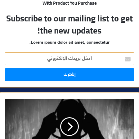
With Product You Purchase
Subscribe to our mailing list to get
the new updates!
Lorem ipsum dolor sit amet, consectetur.
أ
د
خ
ل
ب
ر
ي
د
ك
ا
ل
إ
ل
ك
ت
ر
و