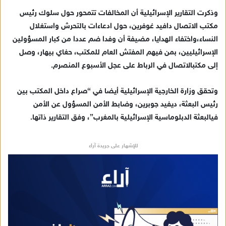
وذكرت
التقارير
الإسرائيلية
أن
المخالفات
تتمحور
حول
سلوك
رئيس
مكتب
الاتصال
دافيد
غوفرين،
حول
ادعاءات
بالتحرش
واستغلال
النساء،
واختفاء
الهدايا،
مضيفة
أن
وفدا
ضم
عددا
من
كبار
المسؤولين
الإسرائيليين،
بمن
فيهم
المفتش
العام
للمكتب،
حغاي
بيهار،
وصل
إلى
مكتب
الاتصال
في
الرباط
على
عجل
الأسبوع
المنصرم
.
وتحقق
وزارة
الخارجية
الإسرائيلية
أيضا
في
“
صراع
داخل
المكتب
بين
رئيس
البعثة،
ديفيد
جوبرين،
وضابط
الأمن
المسؤول
عن
الأمن
في
البعثة
الدبلوماسية
الإسرائيلية
بالمغرب
”
،
وفق
التقارير
ذاتها
.
للإشهار على جريدة آراء