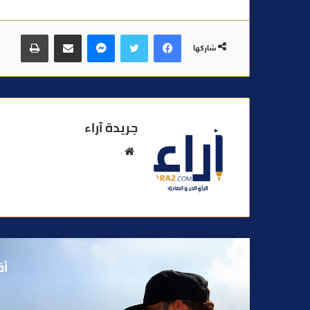
فيسبوك
تويتر
ماسنجر
مشاركة عبر البريد
طباعة
شاركها
جريدة آراء
م
و
ق
ع
ا
ل
و
أق
ي
ب