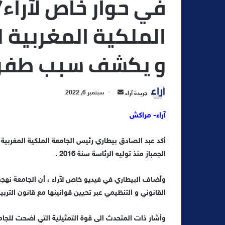
في حوار خاص لآراء
الملكية المغربية ل
و يكشف سبب طفر
أ
جريدة آراء
سبتمبر 6, 2022
ر
آراء- مراكش
س
ل
أكد عبد الصادق بيطاري رئيس الجامعة الملكية المغربية
ب
ر
الجمباز منذ توليه الرئاسة سنة 2016 .
ي
د
وأضاف البيطاري في فيديو خاص لآراء ، أن الجامعة نهج
ا
القانوني و التنظيمي عبر تحيين قوانينها مع قانون التربية البدني
إ
ل
وأشار ذات المتحدث الى قوة التمثيلية التي اضحت للجامعة