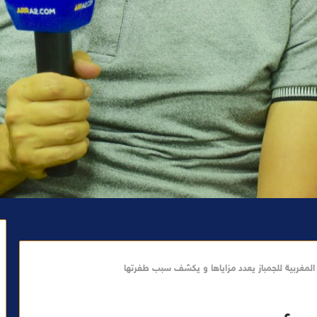
 المغربية للجمباز يعدد مزاياها و يكشف سبب طفرتها