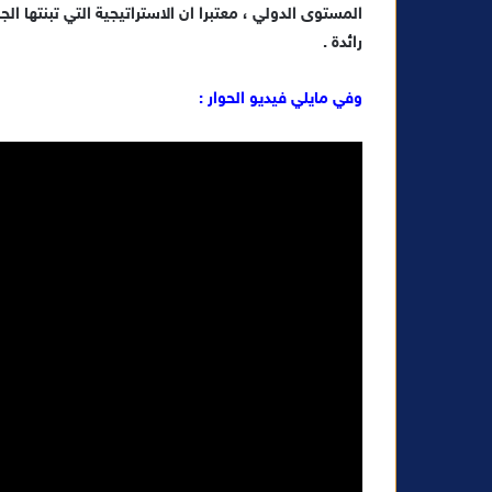
ك
المستوى الدولي ، معتبرا ان الاستراتيجية التي تبنتها ا
ت
رائدة .
ر
و
وفي مايلي فيديو الحوار :
ن
ي
ا