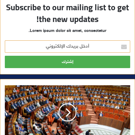
Subscribe to our mailing list to get
the new updates!
Lorem ipsum dolor sit amet, consectetur.
أ
د
خ
ل
ب
ر
ي
د
ك
ا
ل
إ
ل
ك
ت
ر
و
ن
ي