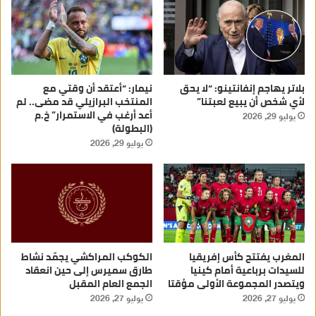
بلاتر يهاجم إنفانتينو: “لا يحق
نيمار: “أعتقد أن وقتي مع
لأي شخص أن يبيع لعبتنا”
المنتخب البرازيلي قد مضى.. لم
أعد أرغب في الاستمرار” خ.م
يوليو 29, 2026
(البطولة)
يوليو 29, 2026
المغرب يفتتح كأس إفريقيا
الكوكب المراكشي يجمّد نشاط
للسيدات برباعية أمام كينيا
طارق سميرس إلى حين انعقاد
ويتصدر المجموعة الأولى مؤقتا
الجمع العام المقبل
يوليو 27, 2026
يوليو 27, 2026