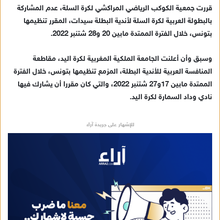
س
قررت جمعية الكوكب الرياضي المراكشي لكرة السلة، عدم المشاركة
ل
بالبطولة العربية لكرة السلة لأندية البطلة سيدات، المقرر تنظيمها
ب
بتونس، خلال الفترة الممتدة مابين 20 و28 شتنبر 2022.
ر
ي
وسبق وأن أعلنت الجامعة الملكية المغربية لكرة اليد، مقاطعة
د
المنافسة العربية للأندية البطلة، المزمع تنظيمها بتونس، خلال الفترة
ا
الممتدة مابين 17و27 شتنبر 2022، والتي كان مقررا أن يشارك فيها
إ
نادي وداد السمارة لكرة اليد.
ل
ك
ت
للإشهار على جريدة آراء
ر
و
ن
ي
ا