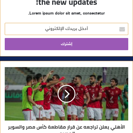
the new updates!
Lorem ipsum dolor sit amet, consectetur.
أ
د
خ
ل
ب
ر
ي
د
ك
ا
ل
إ
ل
ك
ت
ر
و
ن
ي
الأهلي يعلن تراجعه عن قرار مقاطعة كأس مصر والسوبر