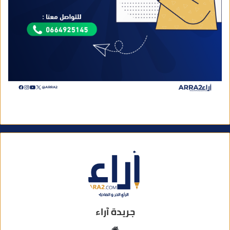
جريدة آراء
م