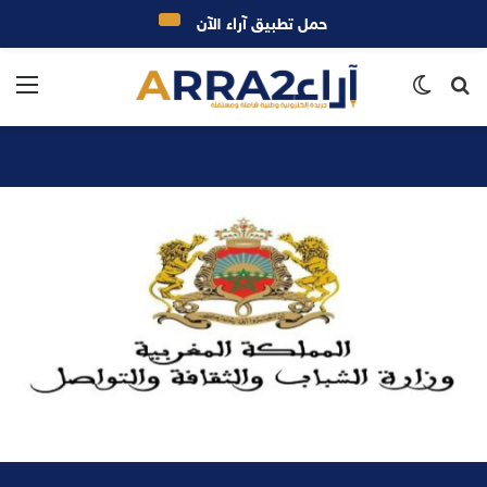
حمل تطبيق آراء الآن
بحث
الوضع
الق
عن
المظلم