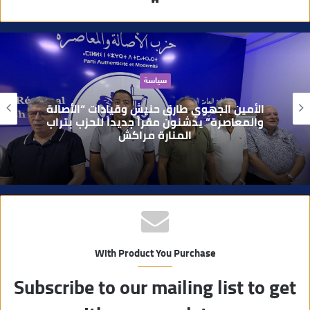
و
ق
ع
ا
حوادث
ل
و
بعد تداول فيديو يوثق العملية.. أمن مراكش
ي
يطيح بقاصر مشتبه في تورطه في سرقة
مسلحة..
ب
With Product You Purchase
Subscribe to our mailing list to get