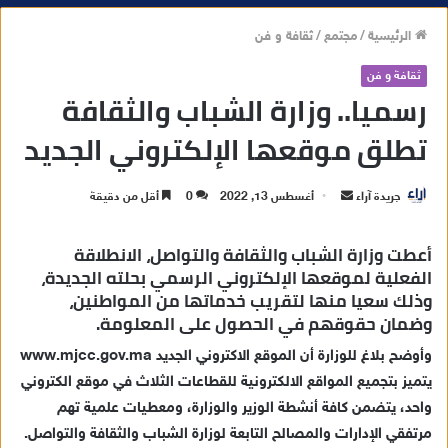
الرئيسية
/
مجتمع
/
ثقافة و فن
ثقافة و فن
رسميا.. وزارة الشباب والثقافة
تطلق موقعها الإلكتروني الجديد
جريدة آراء
أ
أغسطس 13, 2022
0
أقل من دقيقة
ر
س
أعطت وزارة الشباب والثقافة والتواصل، الانطلاقة
ل
الفعلية لموقعها الإلكتروني الرسمي بحلته الجديدة،
وذلك سعيا منها لتقريب خدماتها من المواطنين،
ب
وضمان حقوقهم في الحصول على المعلومة.
ر
ي
وأوضح بلاغ للوزارة أن الموقع الاكتروني الجديد www.mjcc.gov.ma
د
يتميز بتجميع المواقع الالكترونية للقطاعات الثلاث في موقع الكتروني
ا
واحد، يتضمن كافة أنشطة الوزير والوزارة، ومعطيات علمية تهم
إ
مرتفقي الإدارات والمصالح التابعة لوزارة الشباب والثقافة والتواصل.
ل