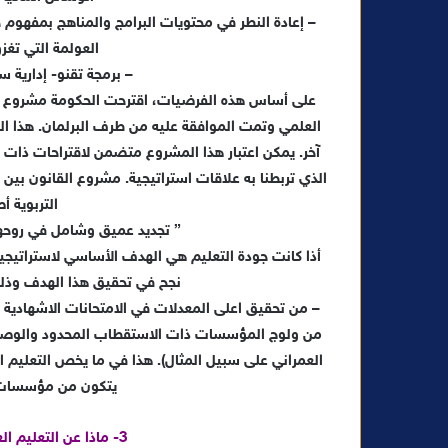
– إعادة النطر في محتويات البرامج والمناهج بمفهوم 
العولمة التي تغز
– برمجة تقنو- إدارية
العلمي وتمت الموافقة عليه من طرف البرلمان. هذا ال
آخر. يمكن اعتبار هذا المشروع متضمن لاقتراحات ذات 
الذي تربطنا به علاقات استراتيجية. مشروع القانون بين
التربوية 
” تجديد عميق وشامل في روحها 
أذا كانت جودة التعليم هي الهدف الأساسي لاستراتيجية
نجح في تحقيق هذا الهدف وذلك 
– من تحقيق اعلى المعدلات في الامتحانات الاشهادية 
من ولوج المؤسسات ذات الاستقطاب المحدود والوصول
العمراني على سبيل المثال). هذا في ما يخص التعليم ال
يتكون من مؤسسات ج
3- ماذا عن التعليم العالي بالمغرب وسؤال الجودة ؟