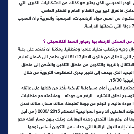
 الهدر المدرسي الذي يعتبر هو كذلك من الاشكاليات الكبرى التي
عدادي فالفرق كبير بين القطاع العام والقطاع الخاص.
 المتمدرسين متمكنون من اسس مواد الرياضيات، الفرنسية والعربية وان المغرب
ال وجيه ويتطلب تحليلا علميا ومنطقيا. يمكننا ان نعتمد على رغبة
الدولة في تغيير هذا الوضع من خلال استراتيجية الاصلاح التي تنطلق من فانون الاطار51/17 الذي يطمح الى ضمان تعليم
تيجية 15/30 التي تهدف إلى الانتقال بالتربية والتكوين من منطق التلقين والشحن إلى منطق
الجديد الذي يهدف إلى تغيير جدري للمنظومة التربوية من خلال
جية 15/30.
 أن مشروع قانون الإطار 17/51 يضع المجتمع المغربي أمام مسؤولية تاريخية يأخذ من خلالها على عاتقه
توسيع نطاق انتشاره – الرفع من جودته – وملائمته مع متطلبات
 جودة عالية. و للرفع من جودة تعليمنا، هناك مسار، هناك تحدي
وهناك رهان مشترك، هناك قاسم أساسي يجمع كل هؤلاء الفاعلين ألا وهو استراتيجية الاصلاح 2015 /2030 ( من أجل
يعا أن نرفع هذا التحدي وهذه الرهانات وذلك بنهج مسار أفقه محو
صلت إليه الدول الراقية التي جعلت من التكوين أساس نومها.