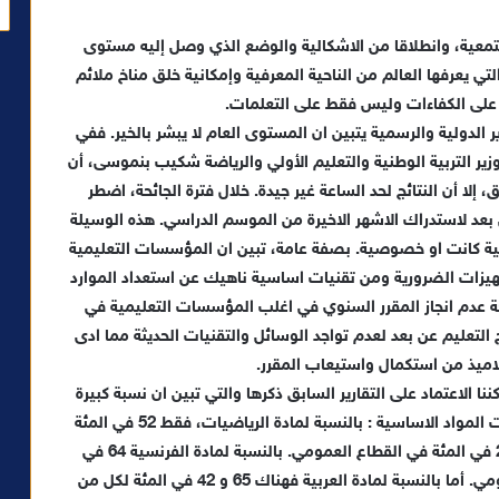
جتمعية، وانطلاقا من الاشكالية والوضع الذي وصل إليه مستوى
تي يعرفها العالم من الناحية المعرفية وإمكانية خلق مناخ ملائم
على الكفاءات وليس فقط على التعلمات.
 الدولية والرسمية يتبين ان المستوى العام لا يبشر بالخير. ففي
ير التربية الوطنية والتعليم الأولي والرياضة شكيب بنموسى، أن
إلا أن النتائج لحد الساعة غير جيدة. خلال فترة الجائحة، اضطر
 بعد لاستدراك الاشهر الاخيرة من الموسم الدراسي. هذه الوسيلة
 كانت او خصوصية. بصفة عامة، تبين ان المؤسسات التعليمية
جهيزات الضرورية ومن تقنيات اساسية ناهيك عن استعداد الموارد
تيجة عدم انجاز المقرر السنوي في اغلب المؤسسات التعليمية في
ج التعليم عن بعد لعدم تواجد الوسائل والتقنيات الحديثة مما ادى
لاميذ من استكمال واستيعاب المقرر.
 الاعتماد على التقارير السابق ذكرها والتي تبين ان نسبة كبيرة
من المتعلمين في السلك الابتدائي لا يستوعبون تقنيات المواد الاساسية : بالنسبة لمادة الرياضيات، فقط 52 في المئة
في القطاع الخاص متمكنون من هذه المادة وفقط 24 في المئة في القطاع العمومي. بالنسبة لمادة الفرنسية 64 في
المئة في القطاع الخاص وفقط 27 في المئة في العمومي. أما بالنسبة لمادة العربية فهناك 65 و 42 في المئة لكل من