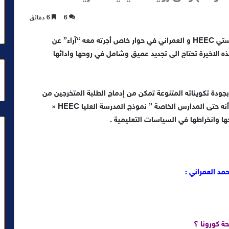
6
6 دقائق
تحدث الدكتور مولاي أحمد العمراني، المدير العام لمؤسستي HEEC و العمراني في حوار خاص أجرته معه “آراء” عن
ذه الاخيرة تحتاج الى تجديد عميق وشامل في روحها وادائها
بجودة تكويناته المتنوعة تمكن من إدماج الطلبة المتخرجين من
المدارس العليا في سوق الشغل مشيرًا في الوقت ذاته أنه حتى المدارس الخاصة ” نموذج المدرسة العليا HEEC «
ا وانخراطها في السياسات التعليمية .
حمد العمراني :