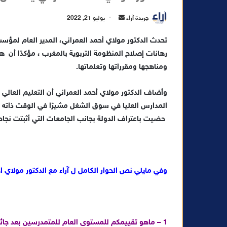
أ
جريدة آراء
يوليو 21, 2022
ر
س
رهانات إصلاح المنظومة التربوية بالمغرب ، مؤكدًا أن ه
ل
ب
ومناهجها ومقرراتها وتعلماتها.
ر
ي
وأضاف الدكتور مولاي أحمد العمراني أن التعليم العالي 
د
ا
حضيت باعتراف الدولة بجانب الجامعات التي أثبتت نجاحه
إ
ل
ك
ت
وفي مايلي نص الحوار الكامل ل آراء مع الدكتور مولاي ا
ر
و
ن
ي
1 – ماهو تقييمكم للمستوى العام للمتمدرسين بعد جائحة كورونا ؟
ا