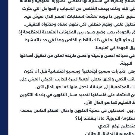
لاح وننخرط في مستلزماتها تقتضي الضرورة المنهجية والامانة
تي تلته وذلك بهدف التخلص من ألاسباب والعوامل التي عثرت
قيق تكوين ذا جودة ملائمة لمتطلبات العصر الذي نعيش فيه.
لى تحليل علمي وفهم منطقي لكي نفهم معناه ومحتواه الحقيقي.
ق بالجودة، يجب وضع جسور بين المكونات المتعددة للمنظومة إذ
بكل مكوناتها بما في ذلك القطاع الخاص وهذا في حد ذاته شرط
 الجودة في تعليمنا.
جتهاد في صياغة أحسن وسيلة وأحسن طريقة تمكن من تحقيق أهدافها
النبيلة.
 وهي اختيارات سسيو اجتماعية وسسيو اقتصادية قبل أن تكون
ة. استراتيجية الإصلاح 15/30 تشمل الجانب الكمي ولكنها تعطي أهمية كبيرة للجانب الكيفي المبني على
ات المجتمعية إلى مرتبة لا نخجل منها كما هو الحال الآن.
ت شاملة وعامة يمكن الاعتماد على فلسفتها لتحديد مسار التكوين في بلادنا: التكوين
التعليم كما هو الحال الآن.
يق العمل المندمج بين المتدخلين في عملية التكوين وإدخال القطاع الخاص بصفته
نظومة التربوية. ماذا ينقصنا إذا؟
متدخلين لرفع التحدي
 والمعنوية لتحقيق الرهانات