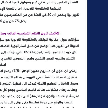
القطاع الخاص والعام. تدني كبير وفوارق كبيرة ادت الى
تعيشها المنظومة التربوية. اما بالنسبة للإ
تقرير بيزا يلخص أن 30 في المئة من من
يحتل 75 من بين 79 دولة التي شملتها الدراسة.
2-كيف ترون النظم التعليمية الحالية وهل من الممكن الارتقاء بها وتجاوز النمط الكلاسيكي ؟
سؤالكم حول امكانية الارتقاء بالمنظومة التربوية هو سؤ
ذي جودة للجميع، واسترا
التعلم وتنمية الحس النقدي واخيرا النموذج التنموي 
استراتي
يمكن ان نقول
تحقيق الأهداف المتمثلة في النهوض بنظام التربية – 
سوق الشغل. المراجع الثلاثة تهدف الى تحقيق تعليم ذا
مدرسة الإنصاف والجودة والارتقاء) التي توجب علينا جم
الأمية والرفع من جودة تعليمنا حتى يرقى إلى ما و