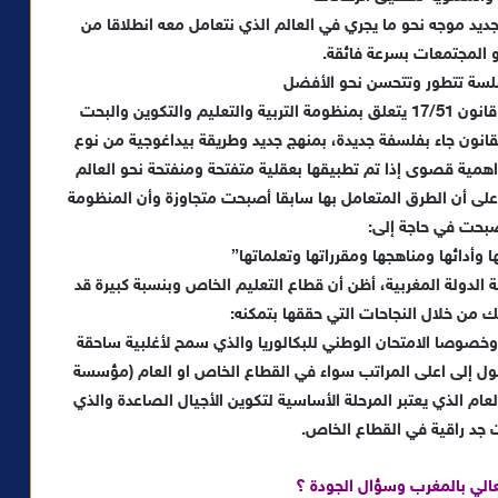
جديد موجه نحو ما يجري في العالم الذي نتعامل معه انطلاقا من
و المجتمعات بسرعة فائقة.
 سلسة تتطور وتتحسن نحو الأفضل
على أساس هذه الفرضيات، اقترحت الحكومة مشروع قانون 17/51 يتعلق بمنظومة التربية والتعليم والتكوين والبحت
قانون جاء بفلسفة جديدة، بمنهج جديد وطريقة بيداغوجية من نوع
اهمية قصوى إذا تم تطبيقها بعقلية متفتحة ومنفتحة نحو العالم
 على أن الطرق المتعامل بها سابقا أصبحت متجاوزة وأن المنظومة
أصبحت في حاجة إلى:
وأدائها ومناهجها ومقرراتها وتعلماتها”
 الدولة المغربية، أظن أن قطاع التعليم الخاص وبنسبة كبيرة قد
من خلال النجاحات التي حققها بتمكنه:
وخصوصا الامتحان الوطني للبكالوريا والذي سمح لأغلبية ساحقة
 إلى اعلى المراتب سواء في القطاع الخاص او العام (مؤسسة
عام الذي يعتبر المرحلة الأساسية لتكوين الأجيال الصاعدة والذي
د راقية في القطاع الخاص.