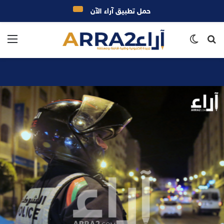
حمل تطبيق آراء الآن
بحث
الوضع
الق
عن
المظلم