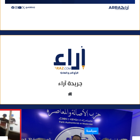
جريدة آراء
موقع
الويب
حوادث