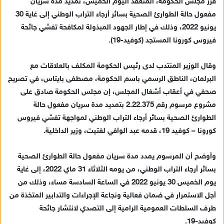
قرر مجلس الحكومة، المنعقد اليوم الخميس، تمديد مدة سريان
مفعول حالة الطوارئ الصحية بسائر أرجاء التراب الوطني إلى غاية 30
يونيو 2022، وذلك في إطار الجهود المبذولة لمكافحة تفشي جائحة
فيروس كورونا المستجد (كوفيد-19).
وقال الوزير المنتدب لدى رئيس الحكومة المكلف بالعلاقات مع
البرلمان، الناطق الرسمي باسم الحكومة، مصطفى بايتاس، في تصريح
صحفي في أعقاب أشغال المجلس، إن مجلس الحكومة صادق على
مشروع مرسوم رقم 2.22.375 بتمديد مدة سريان مفعول حالة
الطوارئ الصحية بسائر أرجاء التراب الوطني لمواجهة تفشي فيروس
كورونا – كوفيد 19، قدمه عبد الوافي لفتيت، وزير الداخلية.
وأوضح أن المرسوم يمدد مدة سريان مفعول حالة الطوارئ الصحية
بسائر أرجاء التراب الوطني، من يومه الثلاثاء 31 ماي 2022، إلى غاية
يوم الخميس 30 يونيو 2022 في الساعة السادسة مساء، وذلك من
أجل الاستمرار في ضمان فعالية ونجاعة الإجراءات والتدابير المتخذة من
طرف السلطات العمومية الرامية إلى التصدي لانتشار جائحة
كوفيد-19.