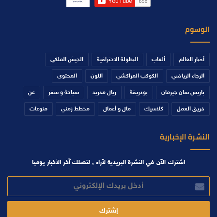
الوسوم
أخبار العالم
ألعاب
البطولة الاحترافية
الجيش الملكي
الرجاء الرياضي
الكوكب المراكشي
اللون
المحتوى
باريس سان جيرمان
بودريقة
ريال مدريد
سياحة و سفر
عن
فريق العمل
كلاسيك
مال و أعمال
مخطط زمني
منوعات
النشرة الإخبارية
اشترك الآن في النشرة البريدية لآراء , لتصلك آخر الأخبار يوميا
أدخل
بريدك
الإلكتروني