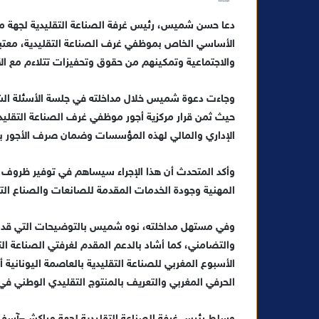
ر
دعا حسن شميس، رئيس غرفة الصناعة التقليدية لجهة مرا
س
الأساسي الخاص بموظفي غرف الصناعة التقليدية، معتبر
ل
ب
والاجتماعية وتمكينهم من حقوق وتحفيزات تتلاءم مع ال
ر
ي
د
حيث ثمن قرار مركزية أجور موظفي غرف الصناعة التقليدية
ا
الإداري والمالي لهذه المؤسسات وضمان صرف الأجور با
إ
ل
وأكد المتحدث أن هذا الإجراء سيساهم في توفير ظروف عمل
ك
المهنية وجودة الخدمات المقدمة للصانعات والصناع الت
ت
ر
وفي مستهل مداخلته، نوه شميس بالتوضيحات التي قدمها 
و
والتضامني، كما أشاد بالدعم المقدم لغرفتي الصناعة ا
ن
الأسبوع المغربي للصناعة التقليدية بالعاصمة اليونانية أ
ي
الحرفي المغربي والتعريف بالمنتوج التقليدي الوطني في 
ا