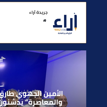
جريدة آراء
م
و
ق
ع
ا
ل
و
أق
ي
ب
أغسطس
بعد تداول فيديو يوثق 
بقاصر مشتبه في تو