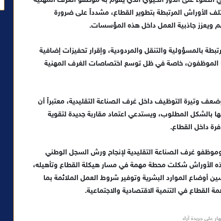
الضوء على الدور الحيوي الذي يقوم به موظفو الغرف المهنية
تلف الأوراش المرتبطة بتطوير القطاع، مشدداً على ضرورة
 ويعزز جاذبية العمل داخل هذه المؤسسات.
بطة بالمسؤولية والتنقل والمردودية، وإقرار تحفيزات إضافية
جزها الموظفون، خاصة في ظل توسع اختصاصات الغرف المهنية
عف وتيرة التوظيف داخل غرف الصناعة التقليدية، معتبراً أن
ا بالشكل المطلوب، ويستدعي اعتماد مقاربة جديدة لتقوية
فرة داخل القطاع.
 وموظفو غرف الصناعة التقليدية لإنجاح ورش السجل الوطني
ن هذه الأوراش شكلت محطة مهمة في مسار هيكلة القطاع وتأهيله،
ين أوضاع الموارد البشرية وتوفير شروط العمل الملائمة بما
 القطاع في التنمية الاقتصادية والاجتماعية.
ار على جريدة آراء