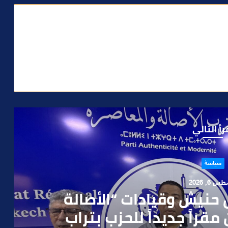
رأ التالي
حوادث
 4, 2026
العملية.. أمن مراكش يطيح
رطه في سرقة مسلحة..