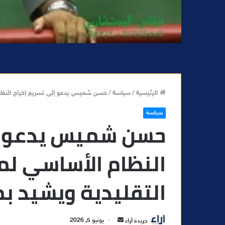
الرئيسية
/
سياسة
/
حسن شميس يدعو إلى تسريع إخراج النظام
سياسة
حسن شميس يدعو إل
النظام الأساسي ل
التقليدية ويشيد بم
أ
جريدة آراء
يونيو 5, 2026