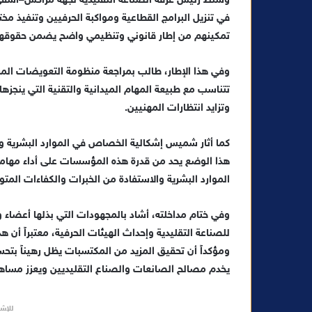
وسلط رئيس غرفة الصناعة التقليدية لجهة مراكش–آسفي 
في تنزيل البرامج القطاعية ومواكبة الحرفيين وتنفيذ مخ
تمكينهم من إطار قانوني وتنظيمي واضح يضمن حقوقهم
وفي هذا الإطار، طالب بمراجعة منظومة التعويضات المرت
تتناسب مع طبيعة المهام الميدانية والتقنية التي ين
وتزايد انتظارات المهنيين.
كما أثار شميس إشكالية الخصاص في الموارد البشرية وض
هذا الوضع يحد من قدرة هذه المؤسسات على أداء مهامه
الموارد البشرية والاستفادة من الخبرات والكفاءات المتو
وفي ختام مداخلته، أشاد بالمجهودات التي بذلها أعضاء
للصناعة التقليدية وإحداث الهيئات الحرفية، معتبراً أ
ومؤكداً أن تحقيق المزيد من المكتسبات يظل رهيناً بتحس
يخدم مصالح الصانعات والصناع التقليديين ويعزز مساهمة
للإشه