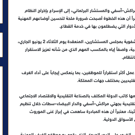
كش–آسفي والمستشار البرلماني، إلى الإسراع بإخراج النظام
اً أن هذه الخطوة أصبحت ضرورة ملحة لتحسين أوضاعهم المهنية
أدوار التي يضطلعون بها في خدمة القطاع.
وجاءت دعوة شميس خلال مداخلته في جلسة الأسئلة الشفوية بمجلس المستشارين، المنعقدة يوم الثلاثاء 2 يونيو الجاري،
، واصفاً إياه بالمكسب المهم الذي من شأنه تعزيز الاستقرار
نتظام.
 أكثر استقراراً للموظفين، بما ينعكس إيجاباً على أداء الغرف
قليديين بمختلف جهات المملكة.
كاتب الدولة المكلف بالصناعة التقليدية والاقتصاد الاجتماعي
لتقليدية بجهتي مراكش–آسفي والدار البيضاء–سطات خلال تنظيم
ثينا، معتبراً أن هذه المبادرة ساهمت في إبراز غنى الموروث
الأسواق الدولية.